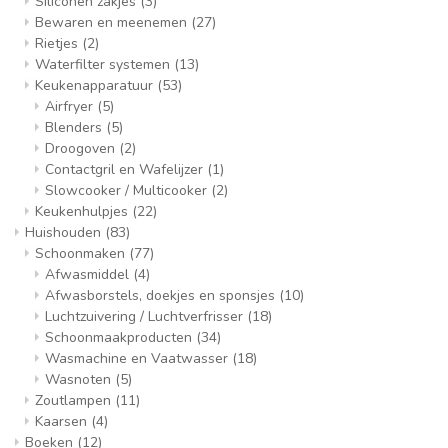
Siliconen zakjes
(3)
Bewaren en meenemen
(27)
Rietjes
(2)
Waterfilter systemen
(13)
Keukenapparatuur
(53)
Airfryer
(5)
Blenders
(5)
Droogoven
(2)
Contactgril en Wafelijzer
(1)
Slowcooker / Multicooker
(2)
Keukenhulpjes
(22)
Huishouden
(83)
Schoonmaken
(77)
Afwasmiddel
(4)
Afwasborstels, doekjes en sponsjes
(10)
Luchtzuivering / Luchtverfrisser
(18)
Schoonmaakproducten
(34)
Wasmachine en Vaatwasser
(18)
Wasnoten
(5)
Zoutlampen
(11)
Kaarsen
(4)
Boeken
(12)