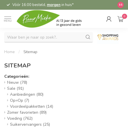
Vóór 16:00 besteld,
morgen
in huis*
5,
9.5
0
MENU
Home
/
Sitemap
SITEMAP
Categorieën:
Nieuw
(78)
Sale
(91)
Aanbiedingen
(80)
Op=Op
(7)
Voordeelpakketten
(14)
Zomer favorieten
(89)
Voeding
(762)
Suikervervangers
(25)