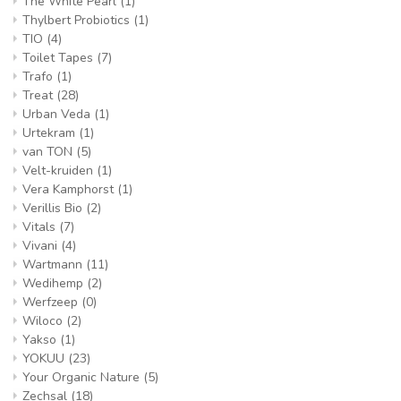
The White Pearl
(1)
Thylbert Probiotics
(1)
TIO
(4)
Toilet Tapes
(7)
Trafo
(1)
Treat
(28)
Urban Veda
(1)
Urtekram
(1)
van TON
(5)
Velt-kruiden
(1)
Vera Kamphorst
(1)
Verillis Bio
(2)
Vitals
(7)
Vivani
(4)
Wartmann
(11)
Wedihemp
(2)
Werfzeep
(0)
Wiloco
(2)
Yakso
(1)
YOKUU
(23)
Your Organic Nature
(5)
Zechsal
(18)