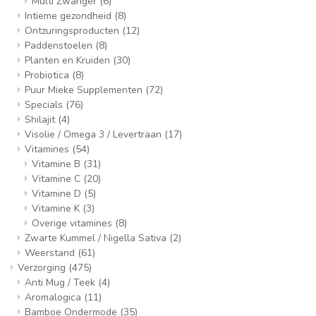
Multi Zwanger
(6)
Intieme gezondheid
(8)
Ontzuringsproducten
(12)
Paddenstoelen
(8)
Planten en Kruiden
(30)
Probiotica
(8)
Puur Mieke Supplementen
(72)
Specials
(76)
Shilajit
(4)
Visolie / Omega 3 / Levertraan
(17)
Vitamines
(54)
Vitamine B
(31)
Vitamine C
(20)
Vitamine D
(5)
Vitamine K
(3)
Overige vitamines
(8)
Zwarte Kummel / Nigella Sativa
(2)
Weerstand
(61)
Verzorging
(475)
Anti Mug / Teek
(4)
Aromalogica
(11)
Bamboe Ondermode
(35)