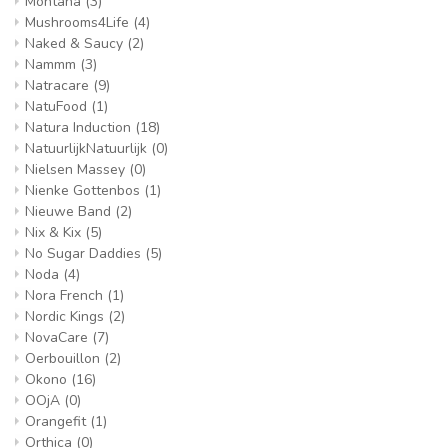
Montana
(3)
Mushrooms4Life
(4)
Naked & Saucy
(2)
Nammm
(3)
Natracare
(9)
NatuFood
(1)
Natura Induction
(18)
NatuurlijkNatuurlijk
(0)
Nielsen Massey
(0)
Nienke Gottenbos
(1)
Nieuwe Band
(2)
Nix & Kix
(5)
No Sugar Daddies
(5)
Noda
(4)
Nora French
(1)
Nordic Kings
(2)
NovaCare
(7)
Oerbouillon
(2)
Okono
(16)
OOjA
(0)
Orangefit
(1)
Orthica
(0)