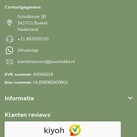
Contactgegevens
Schutboom 2B
5427CG Boekel
Nederland
+31 853030730
WhatsApp
klantenservice@puurmieke.nl
KVK nummer:
69956618
btw-nummer:
NL858080400B01
Informatie
Klanten reviews