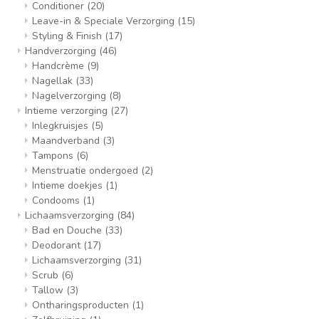
Conditioner
(20)
Leave-in & Speciale Verzorging
(15)
Styling & Finish
(17)
Handverzorging
(46)
Handcrème
(9)
Nagellak
(33)
Nagelverzorging
(8)
Intieme verzorging
(27)
Inlegkruisjes
(5)
Maandverband
(3)
Tampons
(6)
Menstruatie ondergoed
(2)
Intieme doekjes
(1)
Condooms
(1)
Lichaamsverzorging
(84)
Bad en Douche
(33)
Deodorant
(17)
Lichaamsverzorging
(31)
Scrub
(6)
Tallow
(3)
Ontharingsproducten
(1)