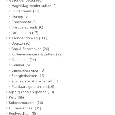
Gezonder beleg
(48)
Hagelslag zonder suiker
(2)
Fruitspreads
(13)
Honing
(5)
Chocopasta
(5)
Hartige spreads
(6)
Notenpasta
(17)
Gezonder drinken
(100)
Bouillon
(6)
Sap & Frisdranken
(20)
Koffievervangers & Latte's
(22)
Kombucha
(14)
Gember
(5)
Limonadesiropen
(8)
Energiedranken
(15)
Kokoswater & Kokosmelk
(8)
Plantaardige dranken
(16)
Rijst, quinoa en granen
(19)
Keto
(65)
Kokosproducten
(26)
Glutenvrij meel
(35)
Peulvruchten
(9)