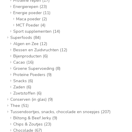
Proteïne repen
(17)
Energierepen
(23)
Energie poeder
(11)
Maca poeder
(2)
MCT Poeder
(4)
Sport supplementen
(14)
Superfoods
(84)
Algen en Zee
(12)
Bessen en Zuidvruchten
(12)
Bijenproducten
(6)
Cacao
(16)
Groene Supervoeding
(8)
Proteïne Poeders
(9)
Snacks
(6)
Zaden
(6)
Zoetstoffen
(6)
Conserven (in glas)
(9)
Thee
(51)
Tussendoortjes, snacks, chocolade en snoepjes
(207)
Biltong & Beef Jerky
(9)
Chips & Zoutjes
(23)
Chocolade
(67)