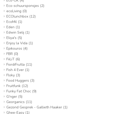
Eco-OK
(4)
Eco-schuursponsjes
(2)
ecoLiving
(0)
ECOlunchbox
(12)
EcoMil
(1)
Eden
(1)
Edwin Selij
(1)
Eliya's
(5)
Enjoy la Vida
(1)
Epikouros
(4)
FBR
(0)
FiiLiT
(6)
FiordiFrutta
(11)
Fish 4 Ever
(1)
Floky
(3)
Food Huggers
(3)
Fruitfunk
(12)
Funky Fat Choc
(9)
G'nger
(5)
Georganics
(11)
Gezond Gesprek - Gallieth Haaker
(1)
Ghee-Easy
(1)