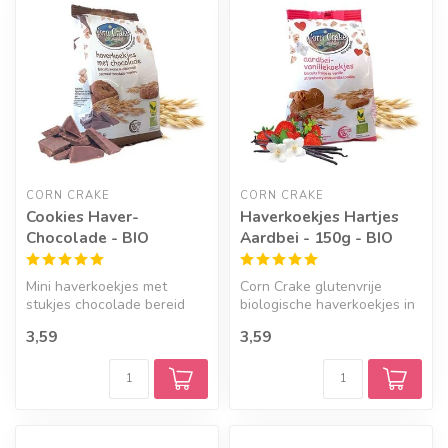
Geef een seintje
Geef een seintje
CORN CRAKE
CORN CRAKE
Cookies Haver-
Haverkoekjes Hartjes
Chocolade - BIO
Aardbei - 150g - BIO
Mini haverkoekjes met
Corn Crake glutenvrije
stukjes chocolade bereid
biologische haverkoekjes in
met extra virgin kokosolie
de vorm van hartjes.
3,59
3,59
en 100...