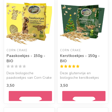
Geef een seintje
CORN CRAKE
CORN CRAKE
Paaskoekjes - 150g -
Kerstkoekjes - 150g -
BIO
BIO
Deze biologische
Deze glutenvrije en
paaskoekjes van Corn Crake
biologische kerstkoekjes
zijn gemaakt van volkoren
van Corn Crake hebben de
3,50
3,50
glutenvrij...
heerlijke ...