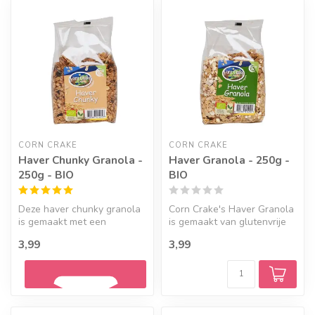
Geef een seintje
CORN CRAKE
CORN CRAKE
Haver Chunky Granola -
Haver Granola - 250g -
250g - BIO
BIO
Deze haver chunky granola
Corn Crake's Haver Granola
is gemaakt met een
is gemaakt van glutenvrije
heerlijke mix van
volkoren haver en een
3,99
3,99
havervlokken, kok...
heer...