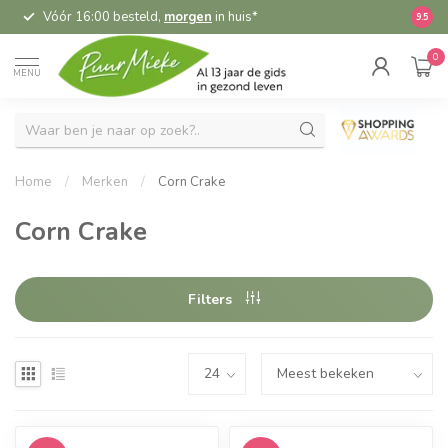
Vóór 16:00 besteld,
morgen
in huis*
5,
9.5
0
MENU
Home
/
Merken
/
Corn Crake
Corn Crake
Filters