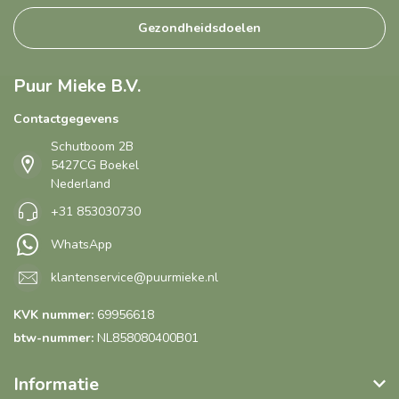
Gezondheidsdoelen
Puur Mieke B.V.
Contactgegevens
Schutboom 2B
5427CG Boekel
Nederland
+31 853030730
WhatsApp
klantenservice@puurmieke.nl
KVK nummer:
69956618
btw-nummer:
NL858080400B01
Informatie