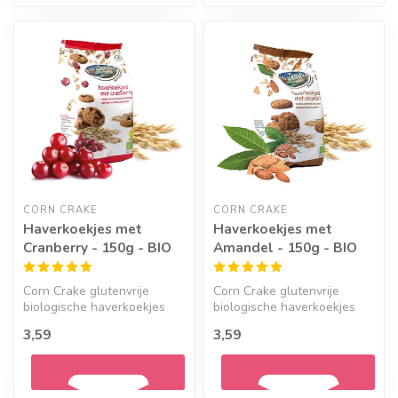
Geef een seintje
Geef een seintje
CORN CRAKE
CORN CRAKE
Haverkoekjes met
Haverkoekjes met
Cranberry - 150g - BIO
Amandel - 150g - BIO
Corn Crake glutenvrije
Corn Crake glutenvrije
biologische haverkoekjes
biologische haverkoekjes
met weinig tot geen
met weinig tot geen
3,59
3,59
hulpstoffen....
hulpstoffen....