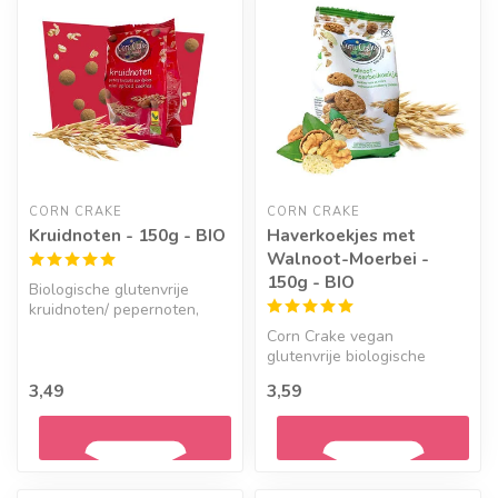
CORN CRAKE
CORN CRAKE
Kruidnoten - 150g - BIO
Haverkoekjes met
Walnoot-Moerbei -
150g - BIO
Biologische glutenvrije
kruidnoten/ pepernoten,
zonder geraffineerde
Corn Crake vegan
suikers en ...
glutenvrije biologische
walnoot-moerbeikoekjes.
3,49
3,59