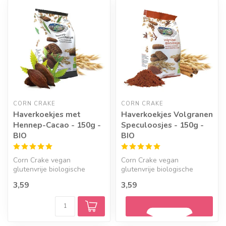
Geef een seintje
Geef een seintje
CORN CRAKE
CORN CRAKE
Haverkoekjes met
Haverkoekjes Volgranen
Hennep-Cacao - 150g -
Speculoosjes - 150g -
BIO
BIO
Corn Crake vegan
Corn Crake vegan
glutenvrije biologische
glutenvrije biologische
haverkoekjes met hennep-
volgranen speculoosjes.
3,59
3,59
cacao.