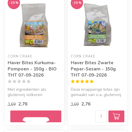
-25%
-25%
CORN CRAKE
CORN CRAKE
Haver Bites Kurkuma-
Haver Bites Zwarte
Pompoen - 150g - BIO
Peper-Sesam - 150g
THT 07-09-2026
THT 07-09-2026
Met ingrediënten als
Deze knapperige bites zijn
glutenvrij volkoren
gemaakt van o.a. glutenvrij
havermeel, kurkuma en
volkoren havermeel met se...
2,76
2,76
3,69
3,69
pompoen zijn deze...