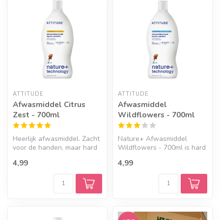
ATTITUDE
ATTITUDE
Afwasmiddel Citrus
Afwasmiddel
Zest - 700ml
Wildflowers - 700ml
Heerlijk afwasmiddel. Zacht
Nature+ Afwasmiddel
voor de handen, maar hard
Wildflowers - 700ml is hard
tegen vet en etensresten. ...
tegen vet en etensresten,
4,99
4,99
maar z...