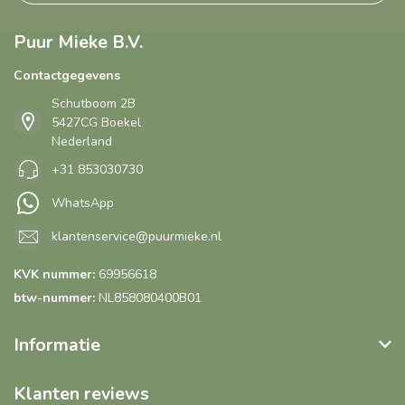
Puur Mieke B.V.
Contactgegevens
Schutboom 2B
5427CG Boekel
Nederland
+31 853030730
WhatsApp
klantenservice@puurmieke.nl
KVK nummer:
69956618
btw-nummer:
NL858080400B01
Informatie
Klanten reviews