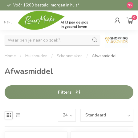
Vóór 16:00 besteld,
morgen
in huis*
5,
9.5
0
MENU
Home
/
Huishouden
/
Schoonmaken
/
Afwasmiddel
Afwasmiddel
Filters