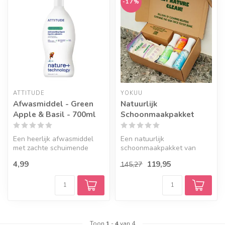
-17%
ATTITUDE
YOKUU
Afwasmiddel - Green
Natuurlijk
Apple & Basil - 700ml
Schoonmaakpakket
Een heerlijk afwasmiddel
Een natuurlijk
met zachte schuimende
schoonmaakpakket van
reinigende werking die hard
YOKUU met alleen maar
4,99
119,95
145,27
is vo...
natuurlijke schoonmaak...
Toon
1
-
4
van 4