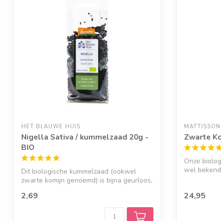
HET BLAUWE HUIS
MATTISSON
Nigella Sativa / kummelzaad 20g -
Zwarte Ko
BIO
Onze biolog
wel bekend 
Dit biologische kummelzaad (ookwel
zwarte komijn genoemd) is bijna geurloos,
pas...
2,69
24,95