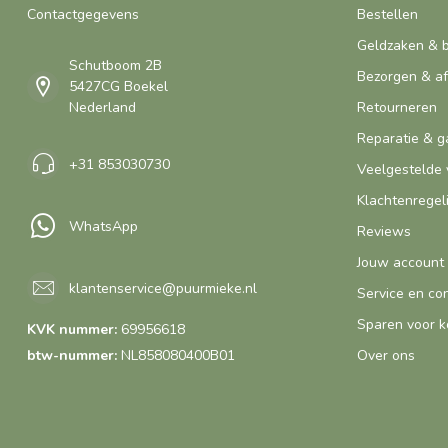
Contactgegevens
Bestellen
Geldzaken & 
Schutboom 2B
Bezorgen & a
5427CG Boekel
Nederland
Retourneren
Reparatie & g
+31 853030730
Veelgestelde 
Klachtenregel
WhatsApp
Reviews
Jouw account
klantenservice@puurmieke.nl
Service en co
Sparen voor k
KVK nummer:
69956618
btw-nummer:
NL858080400B01
Over ons