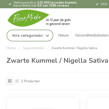
Vertrouwd door
125.000 tevreden klanten
,
Vóór 
beoordeeld met
9,5 van 7686 reviews
Nieuw
Gezondheidsdoelen
Alle categorieën
Home
/
Supplementen
/
Zwarte Kummel / Nigella Sativa
Zwarte Kummel / Nigella Sativa
2
Producten