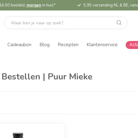
16:00 besteld,
morgen
in huis*
5,95 verzending NL & BE, vana
Cadeaubon
Blog
Recepten
Klantenservice
Act
 Bestellen | Puur Mieke