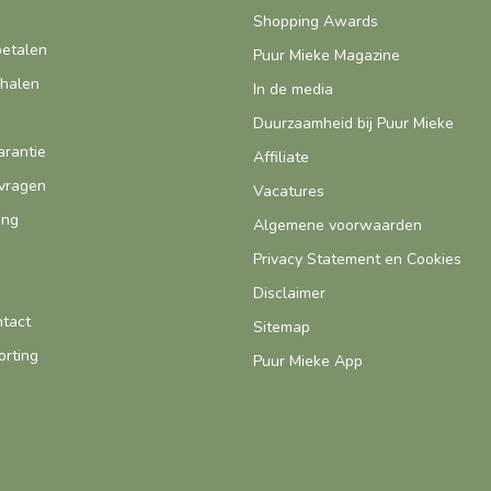
Shopping Awards
betalen
Puur Mieke Magazine
fhalen
In de media
Duurzaamheid bij Puur Mieke
arantie
Affiliate
vragen
Vacatures
ing
Algemene voorwaarden
Privacy Statement en Cookies
Disclaimer
ntact
Sitemap
orting
Puur Mieke App