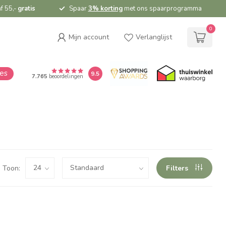
f 55,-
gratis
Spaar
3% korting
met ons spaarprogramma
0
Mijn account
Verlanglijst
ies
9.5
7.765
beoordelingen
Toon:
Filters