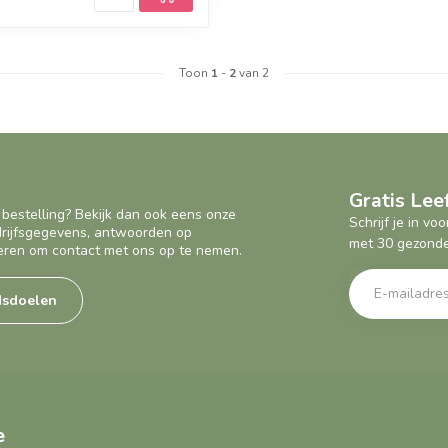
Toon
1
-
2
van 2
Gratis Le
 bestelling? Bekijk dan ook eens onze
Schrijf je in v
edrijfsgegevens, antwoorden op
met 30 gezonde
eren om contact met ons op te nemen.
dsdoelen
e