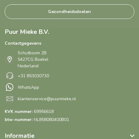
Gezondheidsdoelen
Puur Mieke B.V.
Contactgegevens
Schutboom 2B
5427CG Boekel
Nederland
+31 853030730
WhatsApp
klantenservice@puurmieke.nl
KVK nummer:
69956618
btw-nummer:
NL858080400B01
Informatie