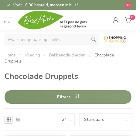
Vóór 16:00 besteld,
morgen
in huis*
5,
9.5
0
MENU
Home
/
Voeding
/
Bakbenodigdheden
/
Chocolade
Druppels
Chocolade Druppels
Filters