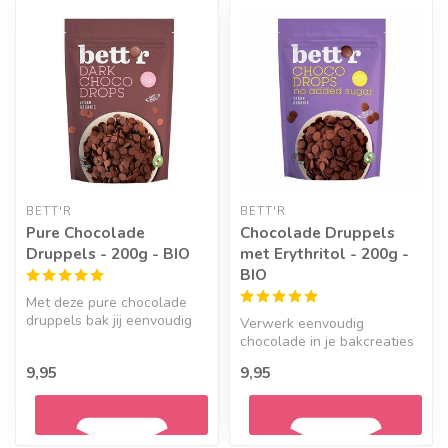
BETT'R
BETT'R
Pure Chocolade
Chocolade Druppels
Druppels - 200g - BIO
met Erythritol - 200g -
BIO
Met deze pure chocolade
druppels bak jij eenvoudig
Verwerk eenvoudig
heerlijke en gezonde
chocolade in je bakcreaties
bakcreat...
met deze druppels van
9,95
9,95
Bett'r. Gema...