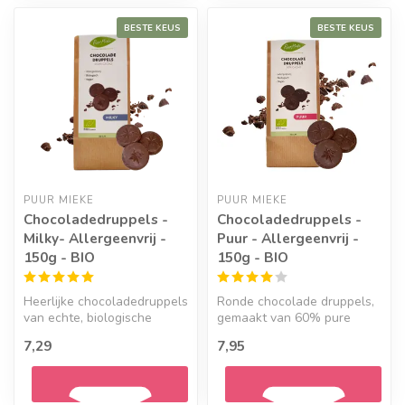
BESTE KEUS
BESTE KEUS
PUUR MIEKE
PUUR MIEKE
Chocoladedruppels -
Chocoladedruppels -
Milky- Allergeenvrij -
Puur - Allergeenvrij -
150g - BIO
150g - BIO
Heerlijke chocoladedruppels
Ronde chocolade druppels,
van echte, biologische
gemaakt van 60% pure
Belgische chocolade, gezoet
chocolade. Biologisch en
7,29
7,95
m...
geheel v...