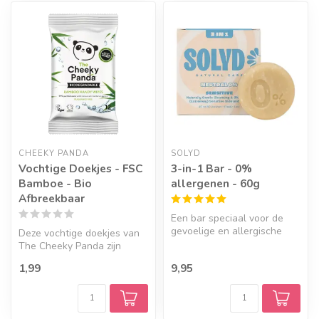
Geef een seintje
CHEEKY PANDA
SOLYD
Vochtige Doekjes - FSC
3-in-1 Bar - 0%
Bamboe - Bio
allergenen - 60g
Afbreekbaar
Een bar speciaal voor de
gevoelige en allergische
Deze vochtige doekjes van
huid, met de meest neutrale
The Cheeky Panda zijn
in...
gemaakt van duurzaam
1,99
9,95
bamboe, FSC...