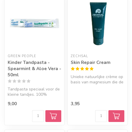
GREEN PEOPLE
ZECHSAL
Kinder Tandpasta -
Skin Repair Cream
Spearmint & Aloe Vera -
50ml
Unieke natuurlijke crème op
basis van magnesium die de
huid kalmeert, beschermt ...
Tandpasta speciaal voor de
kleine tandjes. 100%
biologisch, natuurlijk en
9,00
3,95
vegan....