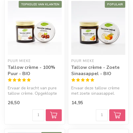
TOPKEUZE VAN KLANTEN
POPULAIR
PUUR MIEKE
PUUR MIEKE
Tallow crème - 100%
Tallow crème - Zoete
Puur - BIO
Sinaasappel - BIO
Ervaar de kracht van pure
Ervaar deze tallow crème
tallow crème. Opgeklopte
met zoete sinaasappel.
tallow (van grasgevoerde
Opgeklopte tallow (van
26,50
14,95
rund...
grasgevoe...