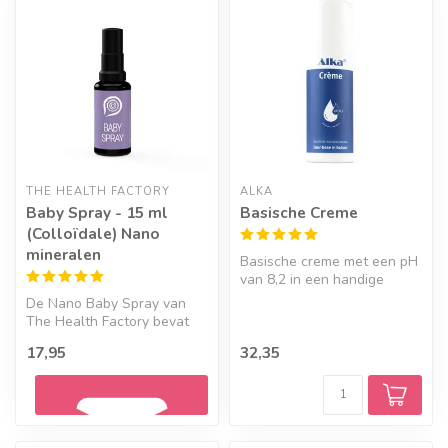
THE HEALTH FACTORY
ALKA
Baby Spray - 15 ml
Basische Creme
(Colloïdale) Nano
mineralen
Basische creme met een pH
van 8,2 in een handige
luchtdichte tube met
De Nano Baby Spray van
pompje. Id...
The Health Factory bevat
gezuiverd water met
17,95
32,35
ultrakleine ...