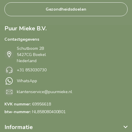
Gezondheidsdoelen
Puur Mieke B.V.
Contactgegevens
Schutboom 2B
5427CG Boekel
Nederland
+31 853030730
WhatsApp
klantenservice@puurmieke.nl
KVK nummer:
69956618
btw-nummer:
NL858080400B01
Informatie