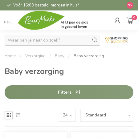
Vóór 16:00 besteld,
morgen
in huis*
5,
9.5
0
MENU
Home
/
Verzorging
/
Baby
/
Baby verzorging
Baby verzorging
Filters