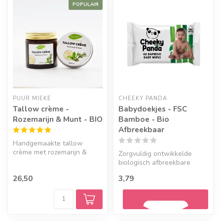
POPULAIR
PUUR MIEKE
CHEEKY PANDA
Tallow crème -
Babydoekjes - FSC
Rozemarijn & Munt - BIO
Bamboe - Bio
Afbreekbaar
Handgemaakte tallow
crème met rozemarijn &
Zorgvuldig ontwikkelde
munt. Gemaakt van ossewit
biologisch afbreekbare
en biologis...
babydoekjes van bamboe,
26,50
3,79
ideaal voo...