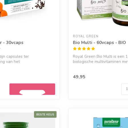
ROYAL GREEN
r - 30vcaps
Bio Multi - 60vcaps - BIO
zijn capsules ter
Royal Green Bio Multi is een
ing van het
biologische multivitaminen me
telsel. Met o.a....
voed...
49,95
BESTE KEUS
Geef een seintje