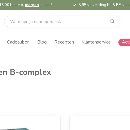
16:00 besteld,
morgen
in huis*
5,95 verzending NL & BE, vana
Cadeaubon
Blog
Recepten
Klantenservice
Act
 en B-complex