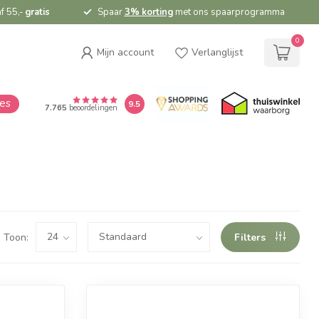
f 55,-
gratis
Spaar
3% korting
met ons spaarprogramma
0
Mijn account
Verlanglijst
ies
9.5
7.765
beoordelingen
Toon:
Filters