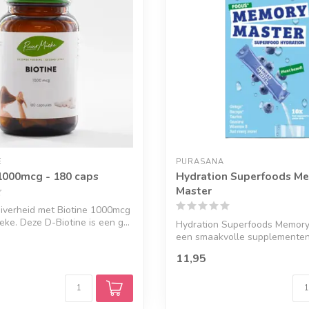
E
PURASANA
 1000mcg - 180 caps
Hydration Superfoods M
Master
uiverheid met Biotine 1000mcg
eke. Deze D-Biotine is een g...
Hydration Superfoods Memory
een smaakvolle supplemente
een ...
11,95