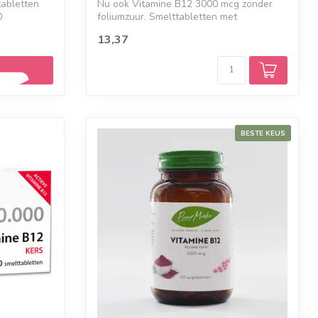
abletten
Nu ook Vitamine B12 3000 mcg zonder
0
foliumzuur. Smelttabletten met
kersensmaak. ...
13,37
BESTE KEUS
 seintje