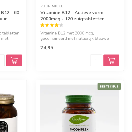
PUUR MIEKE
 B12 - 60
Vitamine B12 - Actieve vorm -
uur
2000mcg - 120 zuigtabletten
 tabletten.
Vitamine B12 met 2000 mcg,
n met
gecombineerd met natuurlijk blauwe
bessenextract en g...
24,95
BESTE KEUS