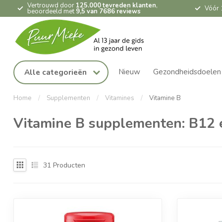
Vertrouwd door
125.000 tevreden klanten
,
Vóór 
beoordeeld met
9,5 van 7686 reviews
Nieuw
Gezondheidsdoelen
Alle categorieën
Home
/
Supplementen
/
Vitamines
/
Vitamine B
Vitamine B supplementen: B12
31
Producten