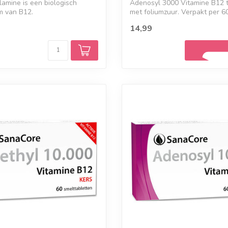
amine is een biologisch
Adenosyl 3000 Vitamine B12 t
m van B12.
met foliumzuur. Verpakt per 6
smelttablett...
14,99
Geef een