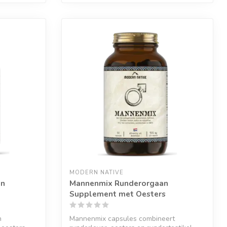
MODERN NATIVE
an
Mannenmix Runderorgaan
Supplement met Oesters
n
Mannenmix capsules combineert