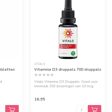
VITALS
abletten
Vitamine D3 druppels 700 druppels
nd
Vitals Vitamine D3 Druppels. Goed voor
minimaal 350 doseringen van 10 mcg.
16,95