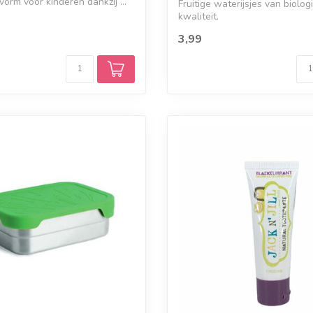
orm voor kinderen dankzij ...
Fruitige waterijsjes van biolog
kwaliteit.
3,99