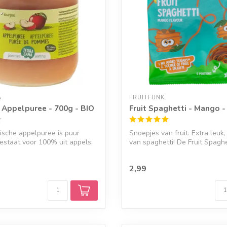
A
FRUITFUNK
 Appelpuree - 700g - BIO
Fruit Spaghetti - Mango -
ische appelpuree is puur
Snoepjes van fruit. Extra leuk,
estaat voor 100% uit appels;
van spaghetti! De Fruit Spaghet
2,99