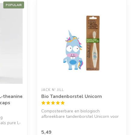
POPULAIR
JACK N' JILL
L-theanine
Bio Tandenborstel Unicorn
 caps
Composteerbare en biologisch
afbreekbare tandenborstel Unicorn voor
ig
de allerklei...
als pure L-
5,49