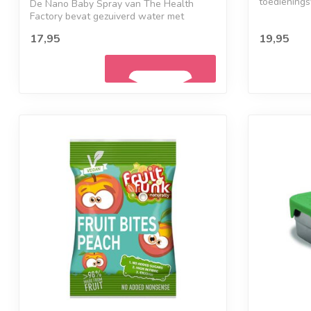
toedieningsv
De Nano Baby Spray van The Health
Factory bevat gezuiverd water met
ultrakleine ...
17,95
19,95
Geef een seintje