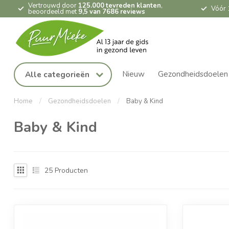
Vertrouwd door
125.000 tevreden klanten
,
Vóór 
beoordeeld met
9,5 van 7686 reviews
Nieuw
Gezondheidsdoelen
Alle categorieën
Home
/
Gezondheidsdoelen
/
Baby & Kind
Baby & Kind
25
Producten