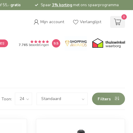
f 55,-
gratis
Spaar
3% korting
met ons spaarprogramma
0
Mijn account
Verlanglijst
ies
9.5
7.765
beoordelingen
Toon:
Filters