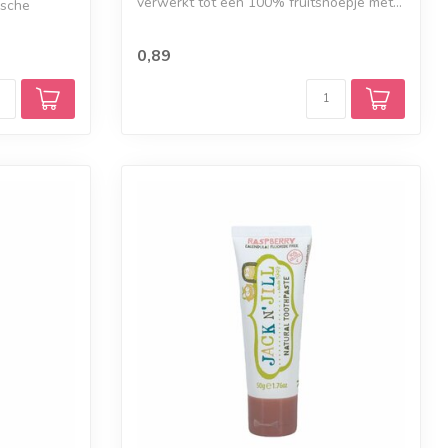
verwerkt tot een 100% fruitsnoepje met...
ische
0,89