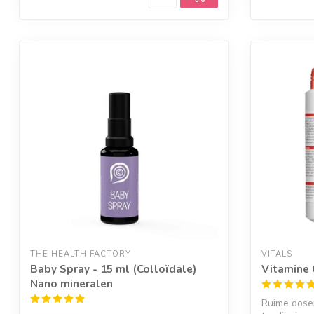
THE HEALTH FACTORY
VITALS
Baby Spray - 15 ml (Colloïdale)
Vitamine 
Nano mineralen
Ruime doser