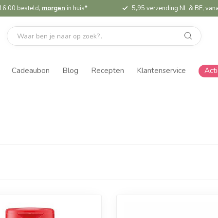
16:00 besteld,
morgen
in huis*
5,95 verzending NL & BE, vana
Cadeaubon
Blog
Recepten
Klantenservice
Act