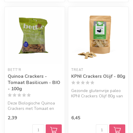
BETT'R
TREAT
Quinoa Crackers -
KPNI Crackers Olijf - 80g
Tomaat Basilicum - BIO
- 100g
Gezonde glutenvrije paleo
KPNI Crackers Olijf 80g van
Treat zijn samengesteld ui...
Deze Biologische Quinoa
Crackers met Tomaat en
Basilicum - 100g zijn een
2,39
6,45
heerlij...