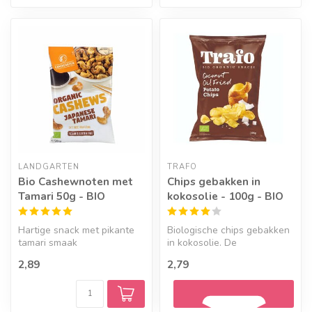
LANDGARTEN
TRAFO
Bio Cashewnoten met
Chips gebakken in
Tamari 50g - BIO
kokosolie - 100g - BIO
Hartige snack met pikante
Biologische chips gebakken
tamari smaak
in kokosolie. De
aardappelen voor deze
2,89
2,79
chips komen va...