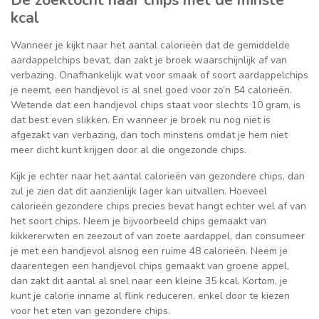
kcal
Wanneer je kijkt naar het aantal calorieën dat de gemiddelde
aardappelchips bevat, dan zakt je broek waarschijnlijk af van
verbazing. Onafhankelijk wat voor smaak of soort aardappelchips
je neemt, een handjevol is al snel goed voor zo’n 54 calorieën.
Wetende dat een handjevol chips staat voor slechts 10 gram, is
dat best even slikken. En wanneer je broek nu nog niet is
afgezakt van verbazing, dan toch minstens omdat je hem niet
meer dicht kunt krijgen door al die ongezonde chips.
Kijk je echter naar het aantal calorieën van gezondere chips, dan
zul je zien dat dit aanzienlijk lager kan uitvallen. Hoeveel
calorieën gezondere chips precies bevat hangt echter wel af van
het soort chips. Neem je bijvoorbeeld chips gemaakt van
kikkererwten en zeezout of van zoete aardappel, dan consumeer
je met een handjevol alsnog een ruime 48 calorieën. Neem je
daarentegen een handjevol chips gemaakt van groene appel,
dan zakt dit aantal al snel naar een kleine 35 kcal. Kortom, je
kunt je calorie inname al flink reduceren, enkel door te kiezen
voor het eten van gezondere chips.