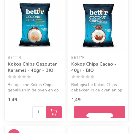
BETT'R
BETT'R
Kokos Chips Gezouten
Kokos Chips Cacao -
Karamel - 40gr - BIO
40gr - BIO
Biologische Kokos Chips
Biologische Kokos Chips
gebakken in de oven en op
gebakken in de oven en op
smaak gebracht met
smaakt gebracht met cacao,
1,49
1,49
gezouten ka...
voo...