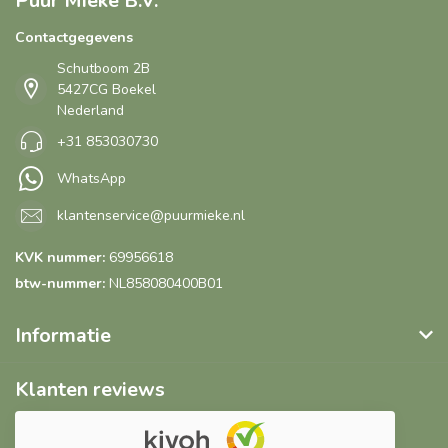
Puur Mieke B.V.
Contactgegevens
Schutboom 2B
5427CG Boekel
Nederland
+31 853030730
WhatsApp
klantenservice@puurmieke.nl
KVK nummer:
69956618
btw-nummer:
NL858080400B01
Informatie
Klanten reviews