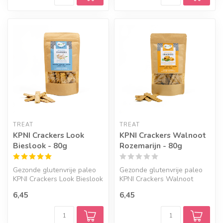
TREAT
TREAT
KPNI Crackers Look
KPNI Crackers Walnoot
Bieslook - 80g
Rozemarijn - 80g
Gezonde glutenvrije paleo
Gezonde glutenvrije paleo
KPNI Crackers Look Bieslook
KPNI Crackers Walnoot
80g van Treat zijn
Rozemarijn 80g van Treat
6,45
6,45
samenge...
zijn sa...