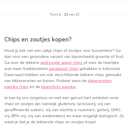
Toon
1
-
22
van 22
Geef een seintje
Chips en zoutjes kopen?
Houd jij ook van een zakje chips of zoutjes voor tussendoor? Ga
dan voor een gezondere variant van bijvoorbeeld groente of fruit.
Ga voor de lekkere
gedroogde appel chips
of voor de heerlijke
wat meer traditionelere
aardappel chips
gebakken in kokosolie.
Daarnaast hebben we ook verschillende lekkere chips gemaakt
van kikkererwten en bonen. Probeer eens de
kikkererwten
paprika chips
en de
beansticks paprika
.
Je kan bij ons zorgeloos en met een gerust hart winkelen onze
chips en zoutjes zijn namelijk glutenvrij, lactosevrij, vrij van
geraffineerde suikers, vrij van slechte e-nummers, gistvrij, GMO-
vrij, BPA-vrij, vrij van weekmakers en waar mogelijk biologisch. Zo
weet je dat je de lekkerste chips en zoutjes koopt.