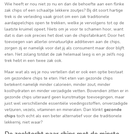
Wie heeft er nou niet zo nu en dan de behoefte aan een flinke
zak chips of een schaaltje lekkere zoutjes? Bij dit soort hartige
trek is de verleiding vaak groot om een zak traditionele
aardappelchips open te trekken, welke je vervolgens tot op de
laatste kruimel opeet. Niets om je voor te schamen hoor, want
dat is dan ook precies het doel van de chipsfabrikant. Door het
toevoegen van allerlei onnatuurlijke additieven aan de chips,
zorgen zij er namelijk voor dat jij als consument maar door blijft
eten. Net zolang totdat de zak helemaal leeg is en je zelfs nog
trek hebt in een twee zak ook.
Maar wat als wij je nou vertellen dat er ook een optie bestaat
om gezondere chips te eten. Het eten van gezonde chips
betekent namelijk minder calorieën, minder zout, minder
koolhydraten en minder verzadigde vetten. Bovendien zitten er in
gezonde chips uiteraard geen kunstmatige toevoegingen, maar
juist wel verschillende essentiële voedingsstoffen, onverzadigde
vetzuren, vezels, vitaminen en mineralen. Dan klinkt
gezonde
chips
toch echt als een beter alternatief voor die traditionele
lekkernij, niet waar?
De zoektocht naar chips met de minste