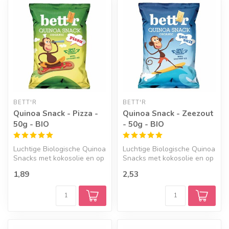
BETT'R
BETT'R
Quinoa Snack - Pizza -
Quinoa Snack - Zeezout
50g - BIO
- 50g - BIO
Luchtige Biologische Quinoa
Luchtige Biologische Quinoa
Snacks met kokosolie en op
Snacks met kokosolie en op
smaak gebracht met een it...
smaak gebracht met
1,89
2,53
zeezou...