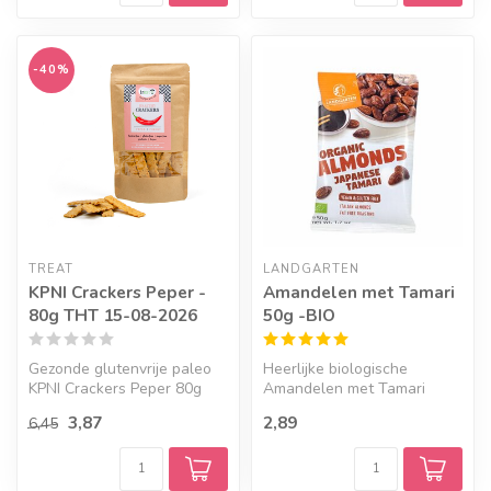
-40%
TREAT
LANDGARTEN
KPNI Crackers Peper -
Amandelen met Tamari
80g THT 15-08-2026
50g -BIO
Gezonde glutenvrije paleo
Heerlijke biologische
KPNI Crackers Peper 80g
Amandelen met Tamari
van Treat zijn samengesteld
3,87
2,89
6,45
ui...