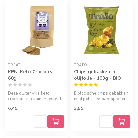
TREAT
TRAFO
KPNI Keto Crackers -
Chips gebakken in
60g
olijfolie - 100g - BIO
Deze glutenvrije keto
Biologische chips gebakken
crackers zijn samengesteld
in olijfolie. De aardappelen
uit prebiotische en vezelrijke
voor deze chips komen va...
6,45
3,59
...