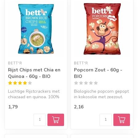
BETT'R
BETT'R
Rijst Chips met Chia en
Popcorn Zout - 60g -
Quinoa - 60g - BIO
BIO
Luchtige Rijstcrackers met
Biologische popcorn gepopt
chiazaad en quinoa. 100%
in kokosolie met zeezout.
biologisch en gemaakt met
1,79
2,16
vo...