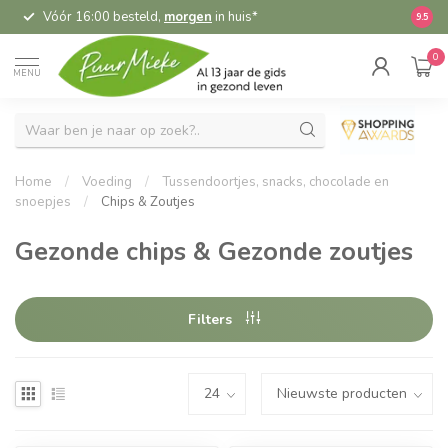
Vóór 16:00 besteld,
morgen
in huis*
5,
9.5
0
MENU
Home
/
Voeding
/
Tussendoortjes, snacks, chocolade en
snoepjes
/
Chips & Zoutjes
Gezonde chips & Gezonde zoutjes
Filters