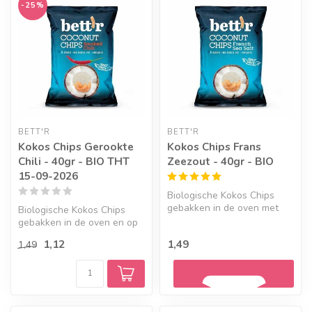
-25%
Geef een seintje
BETT'R
BETT'R
Kokos Chips Gerookte
Kokos Chips Frans
Chili - 40gr - BIO THT
Zeezout - 40gr - BIO
15-09-2026
Biologische Kokos Chips
gebakken in de oven met
Biologische Kokos Chips
een vleugje Frans Zeezout
gebakken in de oven en op
voor e...
smaak gebracht met
1,12
1,49
1,49
geroosterde...