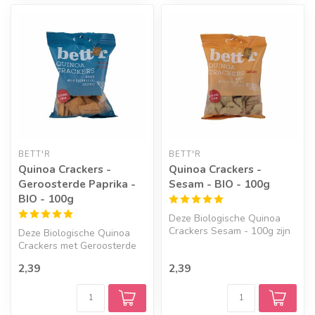
BETT'R
BETT'R
Quinoa Crackers -
Quinoa Crackers -
Geroosterde Paprika -
Sesam - BIO - 100g
BIO - 100g
Deze Biologische Quinoa
Crackers Sesam - 100g zijn
Deze Biologische Quinoa
een heerlijke snack of de
Crackers met Geroosterde
bas...
Paprika - 100g zijn een
2,39
2,39
heerlij...