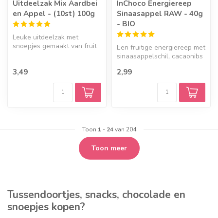
Uitdeelzak Mix Aardbei
InChoco Energiereep
en Appel - (10st) 100g
Sinaasappel RAW - 40g
- BIO
Leuke uitdeelzak met
snoepjes gemaakt van fruit
Een fruitige energiereep met
in de smaak aarbei en
sinaasappelschil, cacaonibs
appel.
en amandelpasta, omhuld...
3,49
2,99
Toon
1
-
24
van 204
Toon meer
Tussendoortjes, snacks, chocolade en
snoepjes kopen?