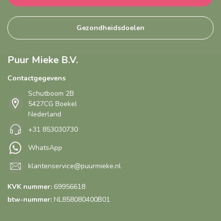
Gezondheidsdoelen
Puur Mieke B.V.
Contactgegevens
Schutboom 2B
5427CG Boekel
Nederland
+31 853030730
WhatsApp
klantenservice@puurmieke.nl
KVK nummer:
69956618
btw-nummer:
NL858080400B01