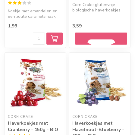
Corn Crake glutenvrije
biologische haverkoekjes
Koekje met amandelen en
met weinig tot geen
een zoute caramelsmaak.
hulpstoffen....
1,99
3,59
Geef een seintje
CORN CRAKE
CORN CRAKE
Haverkoekjes met
Haverkoekjes met
Cranberry - 150g - BIO
Hazelnoot-Blueberry -