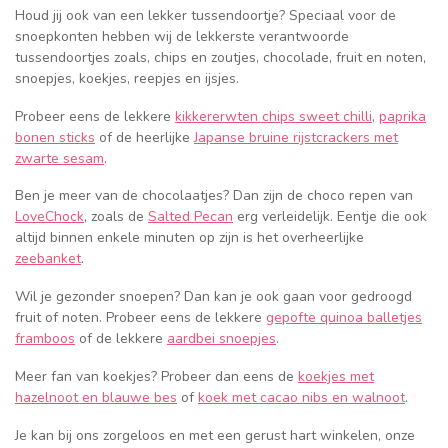
Houd jij ook van een lekker tussendoortje? Speciaal voor de
snoepkonten hebben wij de lekkerste verantwoorde
tussendoortjes zoals, chips en zoutjes, chocolade, fruit en noten,
snoepjes, koekjes, reepjes en ijsjes.
Probeer eens de lekkere
kikkererwten chips sweet chilli
,
paprika
bonen sticks
of de heerlijke
Japanse bruine rijstcrackers met
zwarte sesam
.
Ben je meer van de chocolaatjes? Dan zijn de choco repen van
LoveChock
, zoals de
Salted Pecan
erg verleidelijk. Eentje die ook
altijd binnen enkele minuten op zijn is het overheerlijke
zeebanket
.
Wil je gezonder snoepen? Dan kan je ook gaan voor gedroogd
fruit of noten. Probeer eens de lekkere
gepofte quinoa balletjes
framboos
of de lekkere
aardbei snoepjes
.
Meer fan van koekjes? Probeer dan eens de
koekjes met
hazelnoot en blauwe bes
of
koek met cacao nibs en walnoot
.
Je kan bij ons zorgeloos en met een gerust hart winkelen, onze