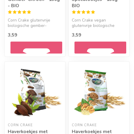
- BIO
BIO
Corn Crake glutenvrije
Corn Crake vegan
biologische gember-
glutenvrije biologische
citroenkoekjes.
volgranen speculoosjes.
3,59
3,59
Geef een seintje
Geef een seintje
CORN CRAKE
CORN CRAKE
Haverkoekjes met
Haverkoekjes met