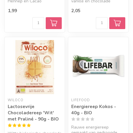
Hennep en Cacao
vanille en chocolade
1,99
2,05
WILOCO
LIFEFOOD
Lactosevrije
Energiereep Kokos -
Chocoladereep 'Wit'
40g - BIO
met Praliné - 90g - BIO
Rauwe energiereep
gemaakt van gedroogde