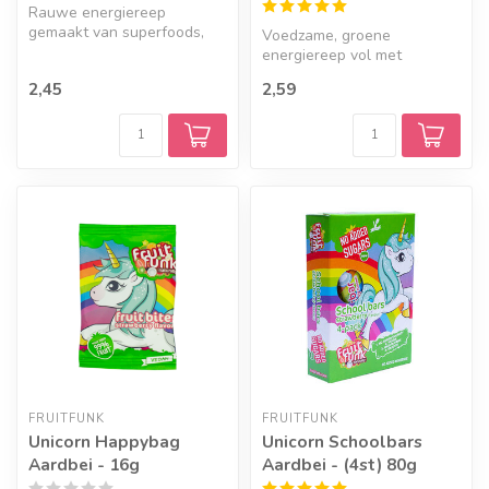
Rauwe energiereep
gemaakt van superfoods,
Voedzame, groene
noten, zaden. Rijk aan
energiereep vol met
gezonde vetten...
pistachenoten, pecannoten,
2,45
2,59
chiazaad en gers...
FRUITFUNK
FRUITFUNK
Unicorn Happybag
Unicorn Schoolbars
Aardbei - 16g
Aardbei - (4st) 80g