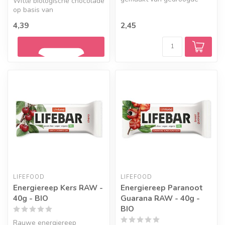
Witte biologische chocolade
vruchten, noten, zaden.
op basis van
Smaak: Kokos
kokosbloesemsuiker met
4,39
2,45
praliné.
Geef een seintje
LIFEFOOD
LIFEFOOD
Energiereep Kers RAW -
Energiereep Paranoot
40g - BIO
Guarana RAW - 40g -
BIO
Rauwe energiereep