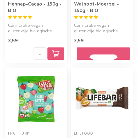
Hennep-Cacao - 150g -
Walnoot-Moerbei -
BIO
150g - BIO
Corn Crake vegan
Corn Crake vegan
glutenvrije biologische
glutenvrije biologische
haverkoekjes met hennep-
walnoot-moerbeikoekjes.
3,59
3,59
cacao.
Geef een seintje
FRUITFUNK
LIFEFOOD