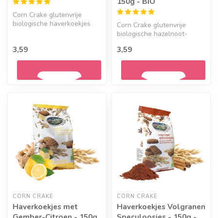
150g - BIO
Corn Crake glutenvrije
biologische haverkoekjes
Corn Crake glutenvrije
met weinig tot geen
biologische hazelnoot-
hulpstoffen....
blueberrykoekjes.
3,59
3,59
Geef een seintje
Geef een seintje
CORN CRAKE
CORN CRAKE
Haverkoekjes met
Haverkoekjes Volgranen
Gember-Citroen - 150g
Speculoosjes - 150g -