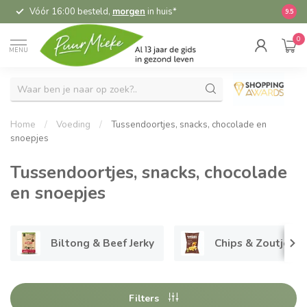
Vóór 16:00 besteld,
morgen
in huis*
5,
9.5
0
MENU
Home
/
Voeding
/
Tussendoortjes, snacks, chocolade en
snoepjes
Tussendoortjes, snacks, chocolade
en snoepjes
Biltong & Beef Jerky
Chips & Zoutjes
Filters