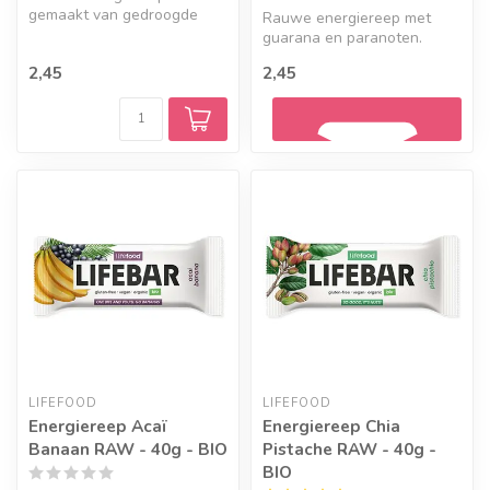
gemaakt van gedroogde
Rauwe energiereep met
vruchten, noten, zaden.
guarana en paranoten.
Guarana heeft een hoger
2,45
2,45
cafeïnegehal...
Geef een seintje
LIFEFOOD
LIFEFOOD
Energiereep Acaï
Energiereep Chia
Banaan RAW - 40g - BIO
Pistache RAW - 40g -
BIO