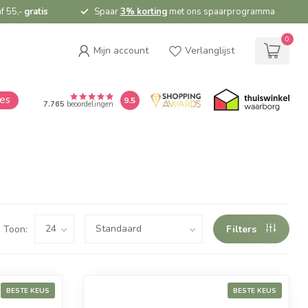
f 55,-
gratis
Spaar
3% korting
met ons spaarprogramma
0
Mijn account
Verlanglijst
ies
9.5
7.765
beoordelingen
Toon:
Filters
BESTE KEUS
BESTE KEUS