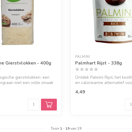
E
PALMINI
he Gierstvlokken - 400g
Palmhart Rijst - 338g
ogische gierstvlokken: een
Ontdek Palmini Rijst, het koo
oergraan met een volle smaak
en caloriearme alternatief voor 
4,49
Toon
1
-
19
van 19