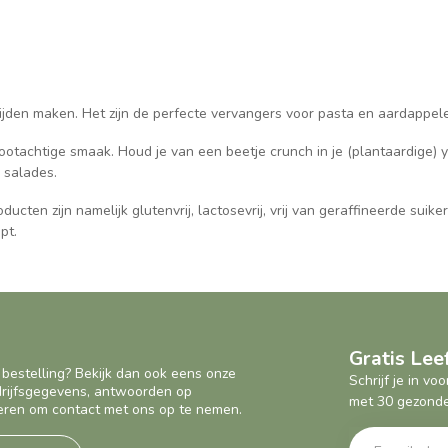
tijden maken. Het zijn de perfecte vervangers voor pasta en aardappele
ootachtige smaak. Houd je van een beetje crunch in je (plantaardige) 
e salades.
cten zijn namelijk glutenvrij, lactosevrij, vrij van geraffineerde suike
pt.
Gratis Le
 bestelling? Bekijk dan ook eens onze
Schrijf je in v
edrijfsgegevens, antwoorden op
met 30 gezonde
eren om contact met ons op te nemen.