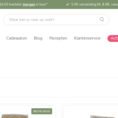
16:00 besteld,
morgen
in huis*
5,95 verzending NL & BE, vana
Cadeaubon
Blog
Recepten
Klantenservice
Act
BESTE KEUS