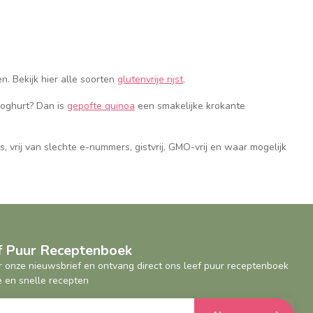
n. Bekijk hier alle soorten
glutenvrije rijst
.
yoghurt? Dan is
gepofte quinoa
een smakelijke krokante
rs, vrij van slechte e-nummers, gistvrij, GMO-vrij en waar mogelijk
ef Puur Receptenboek
oor onze nieuwsbrief en ontvang direct ons leef puur receptenboek
 en snelle recepten