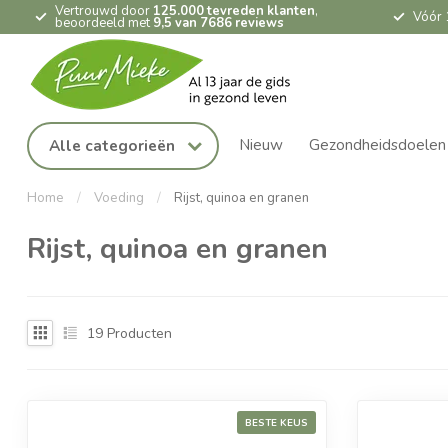
Vertrouwd door
125.000 tevreden klanten
,
Vóór 
beoordeeld met
9,5 van 7686 reviews
Nieuw
Gezondheidsdoelen
Alle categorieën
Home
/
Voeding
/
Rijst, quinoa en granen
Rijst, quinoa en granen
19
Producten
BESTE KEUS