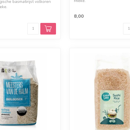
Mieke.
ische basmatirijst volkoren
eke.
8,00