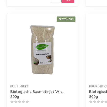
BESTE KEUS
PUUR MIEKE
PUUR MIEK
Biologische Basmatirijst Wit -
Biologisc
800g
800g