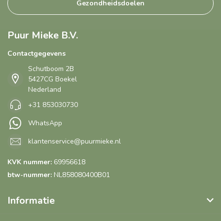
Gezondheidsdoelen
Puur Mieke B.V.
Contactgegevens
Schutboom 2B
5427CG Boekel
Nederland
+31 853030730
WhatsApp
klantenservice@puurmieke.nl
KVK nummer:
69956618
btw-nummer:
NL858080400B01
Informatie