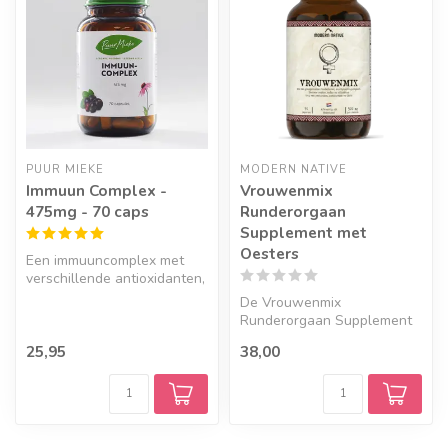
PUUR MIEKE
MODERN NATIVE
Immuun Complex -
Vrouwenmix
475mg - 70 caps
Runderorgaan
Supplement met
Oesters
Een immuuncomplex met
verschillende antioxidanten,
zink, vitamine C en pure
De Vrouwenmix
krui...
Runderorgaan Supplement
combineert lever, oesters,
25,95
38,00
voortplantingso...