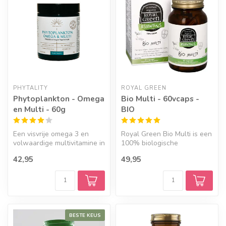
Geef een seintje
PHYTALITY
ROYAL GREEN
Phytoplankton - Omega
Bio Multi - 60vcaps -
en Multi - 60g
BIO
Een visvrije omega 3 en
Royal Green Bio Multi is een
volwaardige multivitamine in
100% biologische
één. Dit unieke poeder
multivitaminen met
42,95
49,95
beva...
essentiële voed...
BESTE KEUS