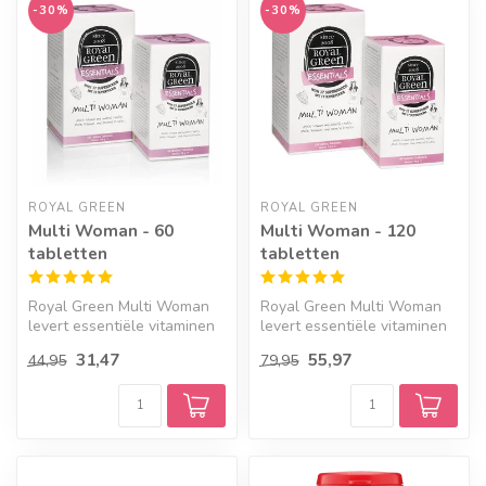
-30%
-30%
ROYAL GREEN
ROYAL GREEN
Multi Woman - 60
Multi Woman - 120
tabletten
tabletten
Royal Green Multi Woman
Royal Green Multi Woman
levert essentiële vitaminen
levert essentiële vitaminen
en mineralen die een vrouw
en mineralen die een vrouw
31,47
55,97
44,95
79,95
n...
n...