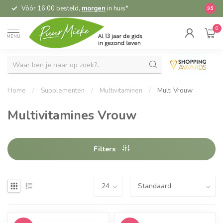
Vóór 16:00 besteld,
morgen
in huis*
5,
9.5
0
MENU
Home
/
Supplementen
/
Multivitaminen
/
Multi Vrouw
Multivitamines Vrouw
Filters