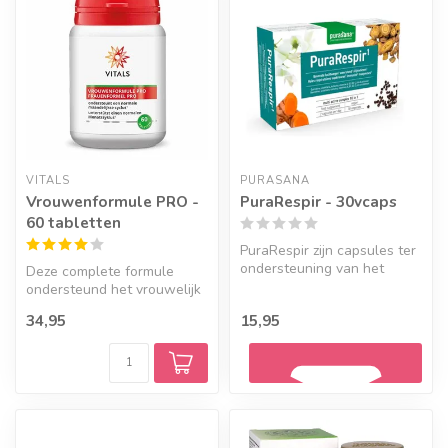
VITALS
PURASANA
Vrouwenformule PRO -
PuraRespir - 30vcaps
60 tabletten
PuraRespir zijn capsules ter
ondersteuning van het
Deze complete formule
ademhalingsstelsel. Met
ondersteund het vrouwelijk
o.a....
lichaam bij de menstruatie
34,95
15,95
en b...