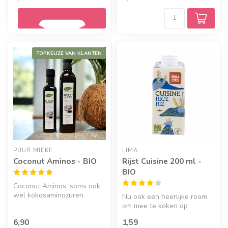
TOPKEUZE VAN KLANTEN
Geef een seintje
PUUR MIEKE
LIMA
Coconut Aminos - BIO
Rijst Cuisine 200 ml -
BIO
Coconut Aminos, soms ook
wel kokosaminozuren
Nu ook een heerlijke room
genoemd, is een donkere
om mee te koken op
saus en gem...
rijstbasis.
6,90
1,59