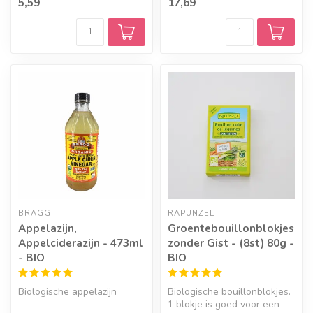
5,59
17,69
is...
BRAGG
RAPUNZEL
Appelazijn,
Groentebouillonblokjes
Appelciderazijn - 473ml
zonder Gist - (8st) 80g -
- BIO
BIO
Biologische appelazijn
Biologische bouillonblokjes.
1 blokje is goed voor een