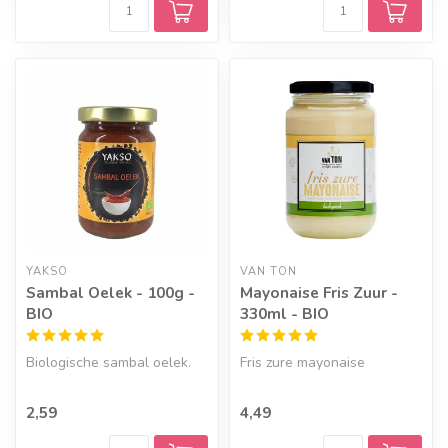
YAKSO
VAN TON
Sambal Oelek - 100g -
Mayonaise Fris Zuur -
BIO
330ml - BIO
Biologische sambal oelek.
Fris zure mayonaise
2,59
4,49