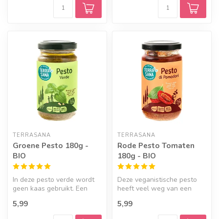
TERRASANA
TERRASANA
Groene Pesto 180g -
Rode Pesto Tomaten
BIO
180g - BIO
In deze pesto verde wordt
Deze veganistische pesto
geen kaas gebruikt. Een
heeft veel weg van een
100% veganistische
tapenade, heerlijk op een
5,99
5,99
smaakmaker!
toastj...