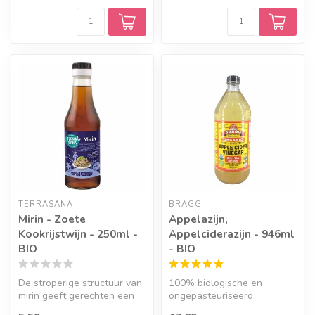
TERRASANA
BRAGG
Mirin - Zoete
Appelazijn,
Kookrijstwijn - 250ml -
Appelciderazijn - 946ml
BIO
- BIO
De stroperige structuur van
100% biologische en
mirin geeft gerechten een
ongepasteuriseerd
mooie glans en de smaak
appelazijn.