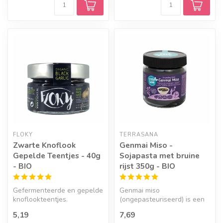
FLOKY
TERRASANA
Zwarte Knoflook
Genmai Miso -
Gepelde Teentjes - 40g
Sojapasta met bruine
- BIO
rijst 350g - BIO
Gefermenteerde en gepelde
Genmai miso
knoflookteentjes.
(ongepasteuriseerd) is een
heerlijke smaakmaker
5,19
7,69
gemaakt van biologis...