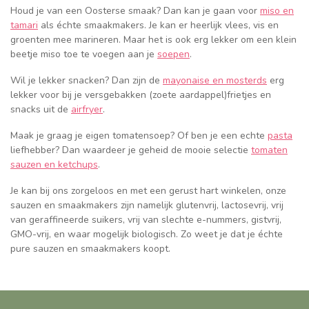
Houd je van een Oosterse smaak? Dan kan je gaan voor
miso en
tamari
als échte smaakmakers. Je kan er heerlijk vlees, vis en
groenten mee marineren. Maar het is ook erg lekker om een klein
beetje miso toe te voegen aan je
soepen
.
Wil je lekker snacken? Dan zijn de
mayonaise en mosterds
erg
lekker voor bij je versgebakken (zoete aardappel)frietjes en
snacks uit de
airfryer
.
Maak je graag je eigen tomatensoep? Of ben je een echte
pasta
liefhebber? Dan waardeer je geheid de mooie selectie
tomaten
sauzen en ketchups
.
Je kan bij ons zorgeloos en met een gerust hart winkelen, onze
sauzen en smaakmakers zijn namelijk glutenvrij, lactosevrij, vrij
van geraffineerde suikers, vrij van slechte e-nummers, gistvrij,
GMO-vrij, en waar mogelijk biologisch. Zo weet je dat je échte
pure sauzen en smaakmakers koopt.