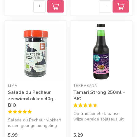
LIMA
TERRASANA
Salade du Pecheur
Tamari Strong 250ml -
zeewiervlokken 40g -
BIO
BIO
Op traditionele Japanse
wijze bereide sojasaus uit
Salade du Pecheur vlokken
Japan. Tamari heeft een
is een geurige mengeling
kenme...
van 4 zeewieren.
5,99
5,29