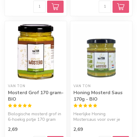
VAN TON
VAN TON
Mosterd Grof 170 gram-
Honing Mosterd Saus
BIO
170g - BIO
Biologische mosterd grof in
Heerlijke Honing
6-hoekig potje 170 gram
Mostersaus voor over je
salade als dressing, maar
2,69
2,69
ook heerlijk ...