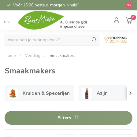
Vóór 16:00 besteld,
morgen
in huis*
5,
9.5
0
MENU
Home
/
Voeding
/
Smaakmakers
Smaakmakers
Kruiden & Specerijen
Azijn
Filters