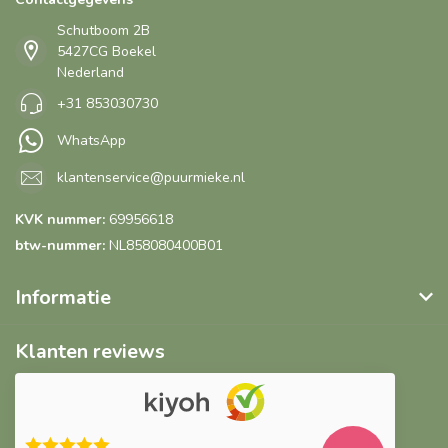
Schutboom 2B
5427CG Boekel
Nederland
+31 853030730
WhatsApp
klantenservice@puurmieke.nl
KVK nummer:
69956618
btw-nummer:
NL858080400B01
Informatie
Klanten reviews