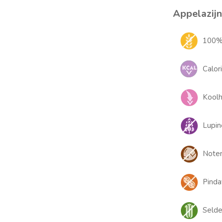
Appelazijn
100% 
Calor
Kool
Lupin
Noten
Pindav
Selder