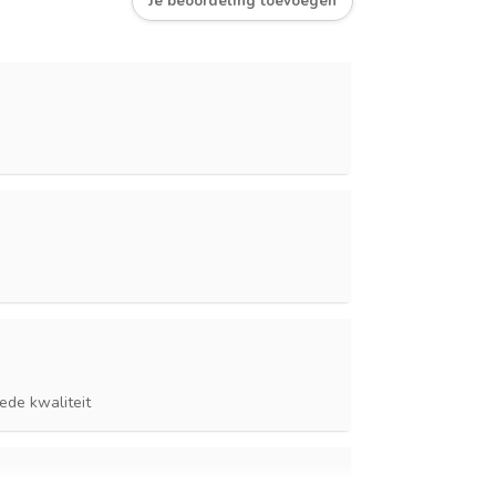
Je beoordeling toevoegen
oede kwaliteit