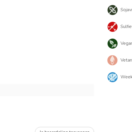
Sojavr
Sulfie
Vegan
Veta
Weekd