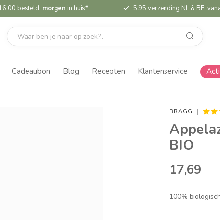
16:00 besteld,
morgen
in huis*
5,95 verzending NL & BE, vana
Cadeaubon
Blog
Recepten
Klantenservice
Act
BRAGG
Appelaz
BIO
17,69
100% biologisch