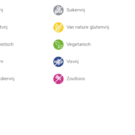
ij
Suikervrij
tvrij
Van nature glutenvrij
istisch
Vegetarisch
rm
Visvrij
iervrij
Zoutloos