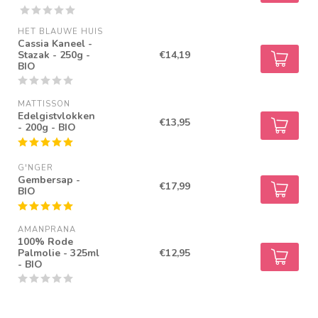
HET BLAUWE HUIS
Cassia Kaneel -
Stazak - 250g -
€14,19
BIO
MATTISSON
Edelgistvlokken
€13,95
- 200g - BIO
G'NGER
Gembersap -
€17,99
BIO
AMANPRANA
100% Rode
Palmolie - 325ml
€12,95
- BIO