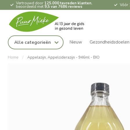
Vertrouwd door
125.000 tevreden klanten
,
Vóór 
beoordeeld met
9,5 van 7686 reviews
Nieuw
Gezondheidsdoelen
Alle categorieën
Home
/
Appelazijn, Appelciderazijn - 946ml - BIO