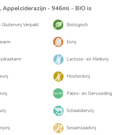
, Appelciderazijn - 946ml - BIO is
Glutenvrij Verpakt
Biologisch
iearm
Eivrij
hydraatarm
Lactose- en Melkvrij
evrij
Mosterdvrij
vrij
Paleo- en Oervoeding
rij
Schaaldiervrij
ijvrij
Sesamzaadvrij