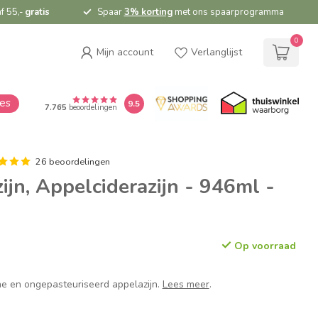
f 55,-
gratis
Spaar
3% korting
met ons spaarprogramma
0
Mijn account
Verlanglijst
ies
9.5
7.765
beoordelingen
26 beoordelingen
ijn, Appelciderazijn - 946ml -
Op voorraad
e en ongepasteuriseerd appelazijn.
Lees meer
.