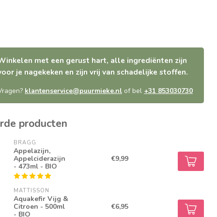
Winkelen met een gerust hart, alle ingrediënten zijn
voor je nagekeken en zijn vrij van schadelijke stoffen.
Vragen?
klantenservice@puurmieke.nl
of bel
+31 853030730
rde producten
BRAGG
Appelazijn,
Appelciderazijn
€9,99
- 473ml - BIO
MATTISSON
Aquakefir Vijg &
Citroen - 500ml
€6,95
- BIO