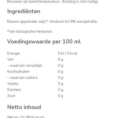
Bewaren op kamertemperatuur. (Koeling is niet nodig).
Ingrediënten
Rauwe appelcider azijn*. Verdund tot 5% zuurgehalte.
*Van biologische herkomst.
Voedingswaarde per 100 ml
Energie
0 kJ / 0 kcal
Vet
0 g
- waarvan verzadigd
0 g
Koolhydraten
0 g
- waarvan suikers
0 g
Vezels
0 g
Eiwitten
0 g
Zout
0 g
Netto inhoud
946 ml (31,98 fluid oz).