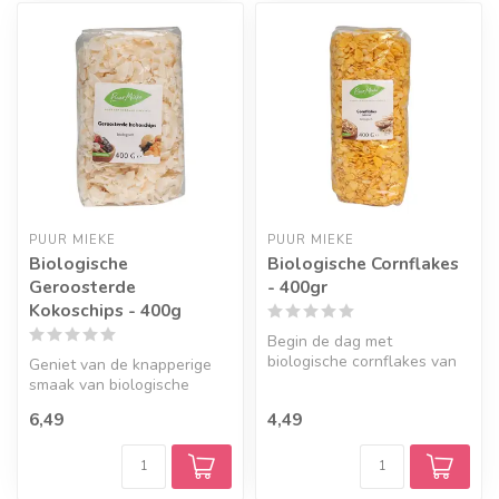
PUUR MIEKE
PUUR MIEKE
Biologische
Biologische Cornflakes
Geroosterde
- 400gr
Kokoschips - 400g
Begin de dag met
biologische cornflakes van
Geniet van de knapperige
pure maïs uit Italië. Deze
smaak van biologische
krokante ...
geroosterde kokosvlokken
6,49
4,49
uit Sri ...