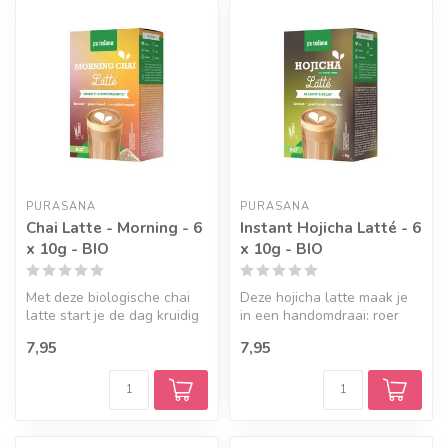
Geef een seintje
PURASANA
PURASANA
Chai Latte - Morning - 6
Instant Hojicha Latté - 6
x 10g - BIO
x 10g - BIO
Met deze biologische chai
Deze hojicha latte maak je
latte start je de dag kruidig
in een handomdraai: roer
en romig: kaneel, gember...
een zakje door warm water
7,95
7,95
en...