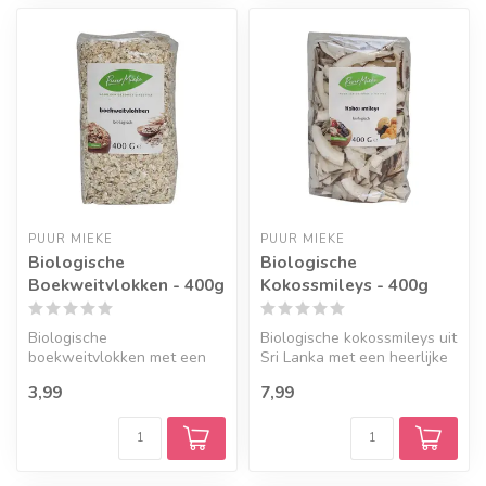
PUUR MIEKE
PUUR MIEKE
Biologische
Biologische
Boekweitvlokken - 400g
Kokossmileys - 400g
Biologische
Biologische kokossmileys uit
boekweitvlokken met een
Sri Lanka met een heerlijke
licht nootachtige smaak.
knapperige bite en pure...
3,99
7,99
Deze glutenvrije vl...