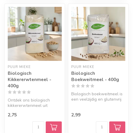
PUUR MIEKE
PUUR MIEKE
Biologisch
Biologisch
Kikkererwtenmeel -
Boekweitmeel - 400g
400g
Biologisch boekweitmeel is
een veelzijdig en glutenvrij
Ontdek ons biologisch
meel met een pure smaak ...
kikkererwtenmeel uit
Turkije: fijn van structuur,
2,75
2,99
neutraal...