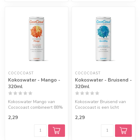
COCOCOAST
COCOCOAST
Kokoswater - Mango -
Kokoswater - Bruisend -
320ml
320ml
Kokoswater Mango van
Kokoswater Bruisend van
Cococoast combineert 88%
Cococoast is een licht
puur kokoswater met 12%
bruisend drankje op basis
2,29
2,29
mangosap, ...
van 99%...