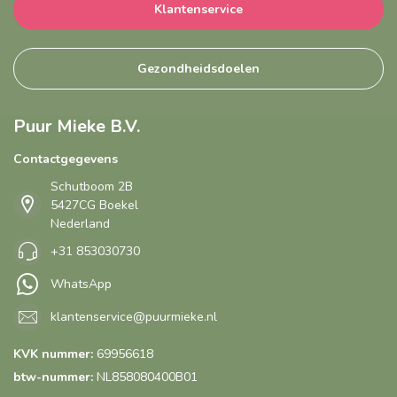
Klantenservice
Gezondheidsdoelen
Puur Mieke B.V.
Contactgegevens
Schutboom 2B
5427CG Boekel
Nederland
+31 853030730
WhatsApp
klantenservice@puurmieke.nl
KVK nummer:
69956618
btw-nummer:
NL858080400B01