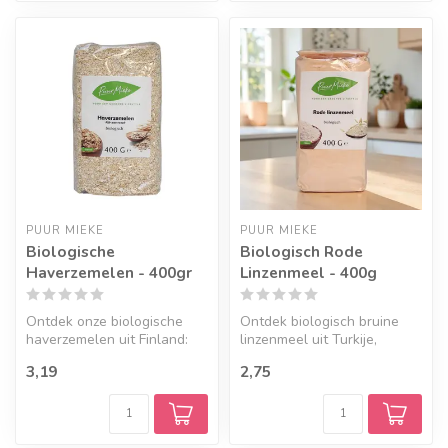
PUUR MIEKE
PUUR MIEKE
Biologische
Biologisch Rode
Haverzemelen - 400gr
Linzenmeel - 400g
Ontdek onze biologische
Ontdek biologisch bruine
haverzemelen uit Finland:
linzenmeel uit Turkije,
veelzijdig in ontbijt,
gemaakt van 100%
3,19
2,75
bakrece...
biologische br...