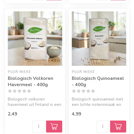
PUUR MIEKE
PUUR MIEKE
Biologisch Volkoren
Biologisch Quinoameel
Havermeel - 400g
- 400g
Biologisch volkoren
Biologisch quinoameel met
havermeel uit Finland is een
een lichte notensmaak en
veelzijdige basis voor
veelzijdige toepassingen in
2,49
4,99
pannenko...
d...