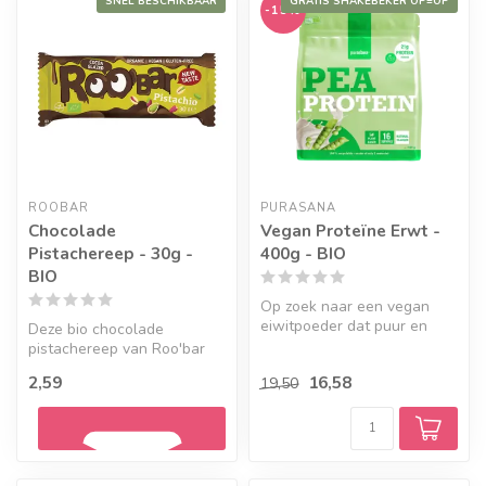
SNEL BESCHIKBAAR
GRATIS SHAKEBEKER OP=OP
-15%
ROOBAR
PURASANA
Chocolade
Vegan Proteïne Erwt -
Pistachereep - 30g -
400g - BIO
BIO
Op zoek naar een vegan
eiwitpoeder dat puur en
Deze bio chocolade
plantaardig is? Dit
pistachereep van Roo'bar
biologische e...
combineert een zachte,
2,59
16,58
19,50
romige kern v...