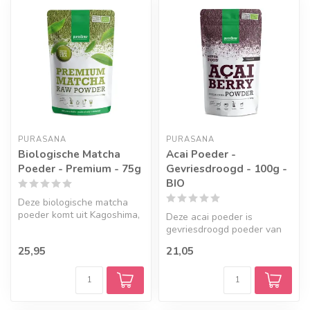
PURASANA
PURASANA
Biologische Matcha
Acai Poeder -
Poeder - Premium - 75g
Gevriesdroogd - 100g -
BIO
Deze biologische matcha
poeder komt uit Kagoshima,
Deze acai poeder is
Japan, en is gemaakt voor
gevriesdroogd poeder van
de ...
de açaibes uit Brazilië,
25,95
21,05
gemaakt va...