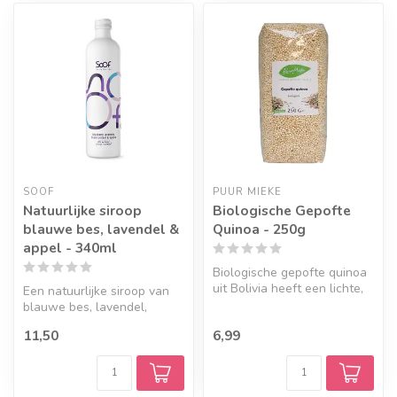
SOOF
PUUR MIEKE
Natuurlijke siroop
Biologische Gepofte
blauwe bes, lavendel &
Quinoa - 250g
appel - 340ml
Biologische gepofte quinoa
uit Bolivia heeft een lichte,
Een natuurlijke siroop van
krokante structuur en i...
blauwe bes, lavendel,
zwarte bes en appel,
11,50
6,99
gemaakt va...