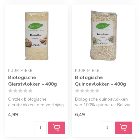
PUUR MIEKE
PUUR MIEKE
Biologische
Biologische
Gierstvlokken - 400g
Quinoavlokken - 400g
Ontdek biologische
Biologische quinoavlokken
gierstvlokken: een veelzijdig
van 100% quinoa uit Bolivia.
oergraan met een volle
Deze veelzijdige vlokken ...
4,99
6,49
smaak en...