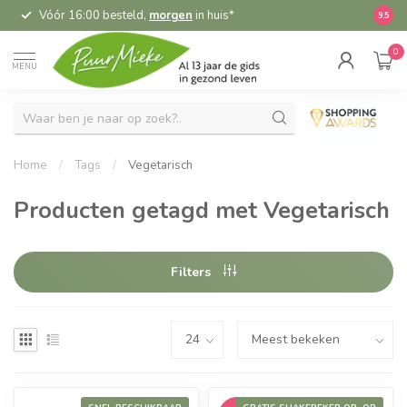
Vóór 16:00 besteld,
morgen
in huis*
5,
9.5
0
MENU
Home
/
Tags
/
Vegetarisch
Producten getagd met Vegetarisch
Filters