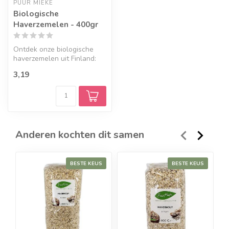
PUUR MIEKE
Biologische
Haverzemelen - 400gr
Ontdek onze biologische
haverzemelen uit Finland:
veelzijdig in ontbijt,
3,19
bakrece...
Anderen kochten dit samen
BESTE KEUS
BESTE KEUS