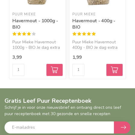
PUUR MIEKE
PUUR MIEKE
P
Havermout - 1000g -
Havermout - 400g -
H
BIO
BIO
2
Puur Mieke Havermout
Puur Mieke Havermout
P
1000g - BIO Je dag extra
400g - BIO Je dag extra
G
...
g...
H
3,99
1,99
6
Gratis Leef Puur Receptenboek
Schrijf je in voor onze nieuwsbrief en ontvang direct ons leef
puur receptenboek met 30 gezonde en snelle recepten