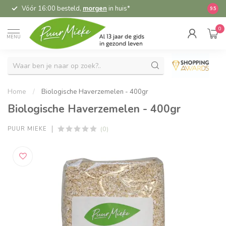
Vóór 16:00 besteld,
morgen
in huis*
5,
9.5
0
MENU
Home
/
Biologische Haverzemelen - 400gr
Biologische Haverzemelen - 400gr
(0)
PUUR MIEKE