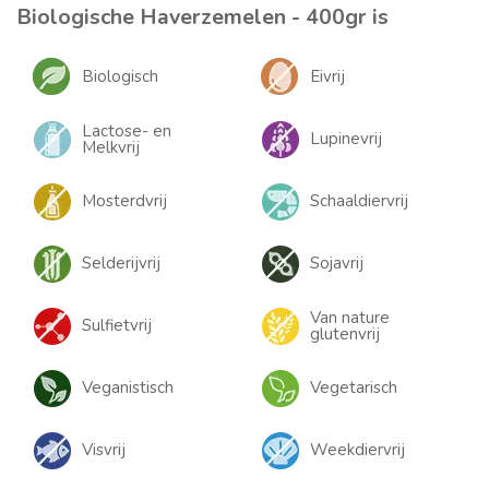
Biologische Haverzemelen - 400gr is
Biologisch
Eivrij
Lactose- en
Lupinevrij
Melkvrij
Mosterdvrij
Schaaldiervrij
Selderijvrij
Sojavrij
Van nature
Sulfietvrij
glutenvrij
Veganistisch
Vegetarisch
Visvrij
Weekdiervrij