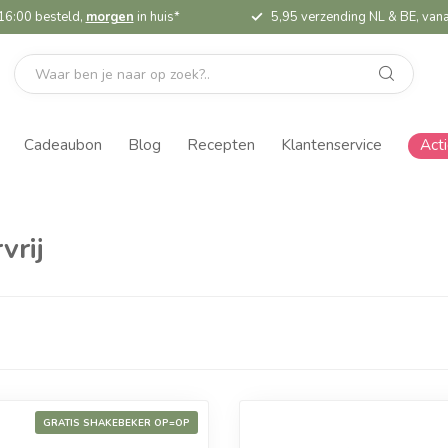
16:00 besteld,
morgen
in huis*
5,95 verzending NL & BE, vana
Cadeaubon
Blog
Recepten
Klantenservice
Act
vrij
GRATIS SHAKEBEKER OP=OP