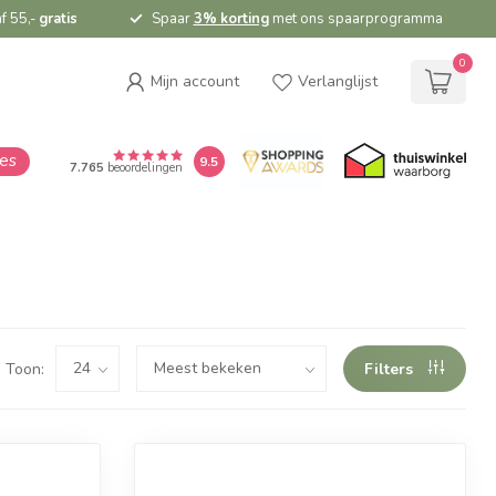
f 55,-
gratis
Spaar
3% korting
met ons spaarprogramma
0
Mijn account
Verlanglijst
ies
9.5
7.765
beoordelingen
Toon:
Filters