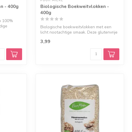
PUUR MIEKE
n - 400g
Biologische Boekweitvlokken -
400g
an 100%
jdige
Biologische boekweitvlokken met een
licht nootachtige smaak. Deze glutenvrije
vl...
3,99