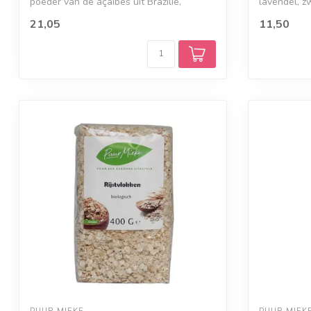
poeder van de açaibes uit Brazilië,
lavendel, z
gemaakt va...
va...
21,05
11,50