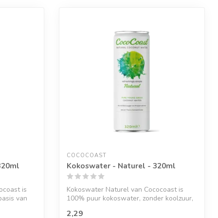
COCOCOAST
320ml
Kokoswater - Naturel - 320ml
coast is
Kokoswater Naturel van Cococoast is
basis van
100% puur kokoswater, zonder koolzuur,
suike...
2,29