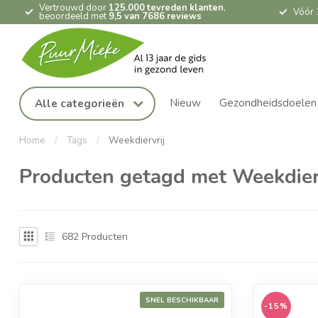
Vertrouwd door
125.000 tevreden klanten
,
Vóór 
beoordeeld met
9,5 van 7686 reviews
Nieuw
Gezondheidsdoelen
Alle categorieën
Home
/
Tags
/
Weekdiervrij
Producten getagd met Weekdier
682
Producten
SNEL BESCHIKBAAR
-15%