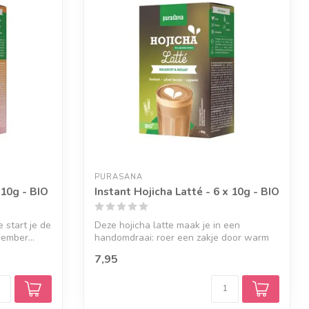
PURASANA
 10g - BIO
Instant Hojicha Latté - 6 x 10g - BIO
 start je de
Deze hojicha latte maak je in een
gember...
handomdraai: roer een zakje door warm
water en...
7,95