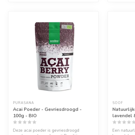
Geef een seintje
PURASANA
SOOF
Acai Poeder - Gevriesdroogd -
Natuurlij
100g - BIO
lavendel 
Deze acai poeder is gevriesdroogd
Een natuurl