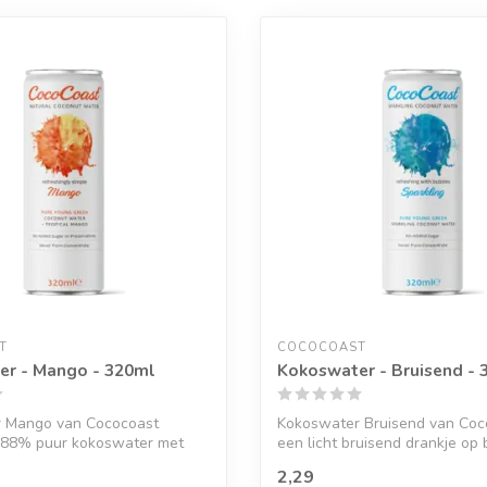
T
COCOCOAST
er - Mango - 320ml
Kokoswater - Bruisend - 
 Mango van Cococoast
Kokoswater Bruisend van Coco
 88% puur kokoswater met
een licht bruisend drankje op 
p, ...
99%...
2,29