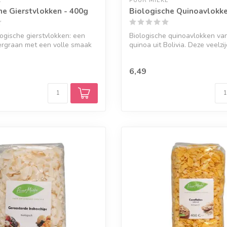
E
PUUR MIEKE
he Gierstvlokken - 400g
Biologische Quinoavlokke
ogische gierstvlokken: een
Biologische quinoavlokken v
oergraan met een volle smaak
quinoa uit Bolivia. Deze veelzi
vlokken ...
6,49