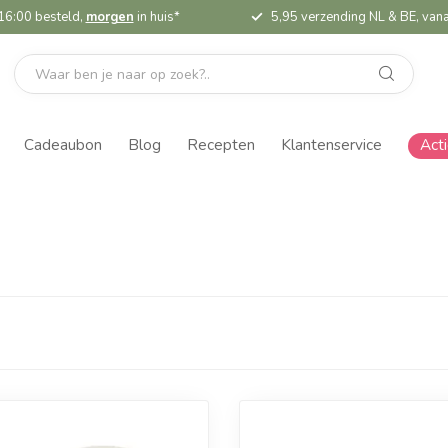
16:00 besteld,
morgen
in huis*
5,95 verzending NL & BE, vana
Cadeaubon
Blog
Recepten
Klantenservice
Act