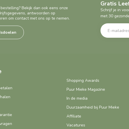
Gratis Le
 bestelling? Bekijk dan ook eens onze
Schrijf je in v
edrijfsgegevens, antwoorden op
met 30 gezonde
eren om contact met ons op te nemen.
dsdoelen
e
Shopping Awards
betalen
Puur Mieke Magazine
fhalen
In de media
Duurzaamheid bij Puur Mieke
arantie
Affiliate
vragen
Vacatures