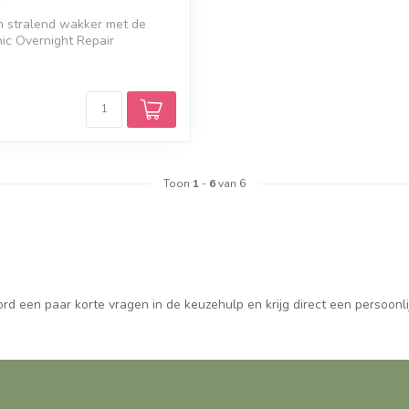
n stralend wakker met de
ic Overnight Repair
e...
Toon
1
-
6
van 6
d een paar korte vragen in de keuzehulp en krijg direct een persoonli