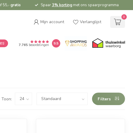
f 55,-
gratis
Spaar
3% korting
met ons spaarprogramma
0
Mijn account
Verlanglijst
ies
9.5
7.765
beoordelingen
Toon:
Filters