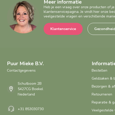
Meer informatie
Heb je een vraag over onze producten of je
klantenservicepagina. Je vindt hier onze b
veelgestelde vragen en verschillende mani
Klantenservice
Gezondhei
Puur Mieke B.V.
Informati
Contactgegevens
Bestellen
Geldzaken & 
Schutboom 2B
Bezorgen & a
5427CG Boekel
Nederland
Retourneren
Reparatie & g
+31 853030730
Veelgestelde 