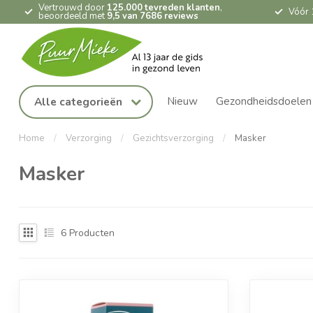
Vertrouwd door
125.000 tevreden klanten
,
Vóór 
beoordeeld met
9,5 van 7686 reviews
Nieuw
Gezondheidsdoelen
Alle categorieën
Home
/
Verzorging
/
Gezichtsverzorging
/
Masker
Masker
6
Producten