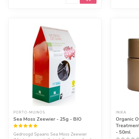
PORTO-MUINOS
INIKA
Sea Moss Zeewier - 25g - BIO
Organic O
Treatment
- 50ml
Gedroogd Spaans Sea Moss Zeewier