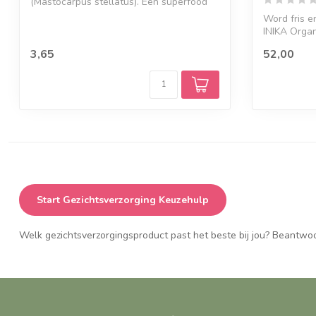
(Mastocarpus stellatus). Een superfood
én bindm...
Word fris e
INIKA Organ
Treatment. D
3,65
52,00
Start Gezichtsverzorging Keuzehulp
Welk gezichtsverzorgingsproduct past het beste bij jou? Beantwoor