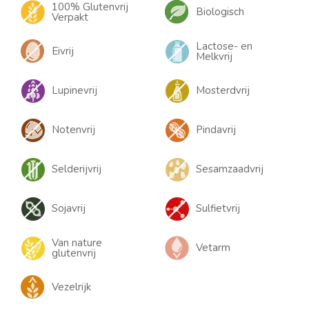
100% Glutenvrij
Biologisch
Verpakt
Lactose- en
Eivrij
Melkvrij
Lupinevrij
Mosterdvrij
Notenvrij
Pindavrij
Selderijvrij
Sesamzaadvrij
Sojavrij
Sulfietvrij
Van nature
Vetarm
glutenvrij
Vezelrijk