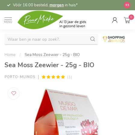
Vóór 16:00 besteld,
morgen
in huis*
5,
9.5
0
MENU
Home
/
Sea Moss Zeewier - 25g - BIO
Sea Moss Zeewier - 25g - BIO
(1)
PORTO-MUINOS