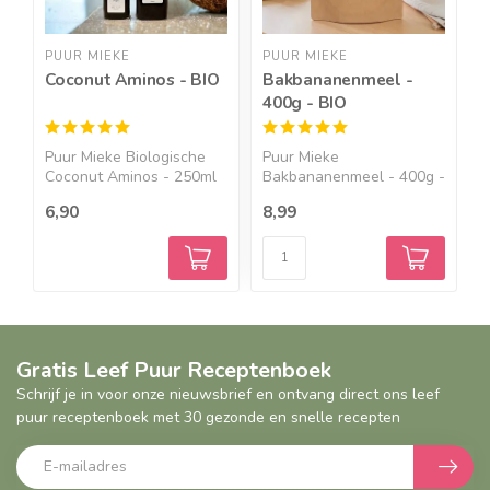
PUUR MIEKE
PUUR MIEKE
P
Coconut Aminos - BIO
Bakbananenmeel -
K
400g - BIO
k
B
Puur Mieke Biologische
Puur Mieke
B
Coconut Aminos - 250ml
Bakbananenmeel - 400g -
K
&...
BIO Een bak...
6,90
8,99
9
Gratis Leef Puur Receptenboek
Schrijf je in voor onze nieuwsbrief en ontvang direct ons leef
puur receptenboek met 30 gezonde en snelle recepten