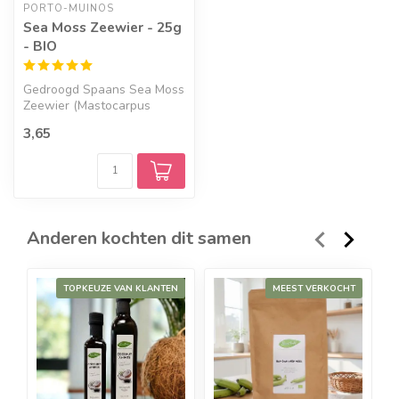
PORTO-MUINOS
Sea Moss Zeewier - 25g
- BIO
Gedroogd Spaans Sea Moss
Zeewier (Mastocarpus
stellatus). Een superfood én
3,65
bindm...
Anderen kochten dit samen
TOPKEUZE VAN KLANTEN
MEEST VERKOCHT