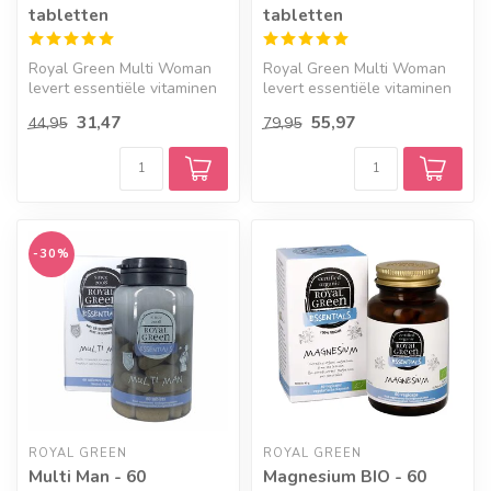
tabletten
tabletten
Royal Green Multi Woman
Royal Green Multi Woman
levert essentiële vitaminen
levert essentiële vitaminen
en mineralen die een vrouw
en mineralen die een vrouw
31,47
55,97
44,95
79,95
n...
n...
-30%
ROYAL GREEN
ROYAL GREEN
Multi Man - 60
Magnesium BIO - 60