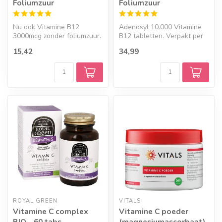
Foliumzuur
Foliumzuur
Nu ook Vitamine B12
Adenosyl 10.000 Vitamine
3000mcg zonder foliumzuur.
B12 tabletten. Verpakt per
Neem hierbij een foliumzuur
60 smelttabletten met
15,42
34,99
of fo...
kersen...
ROYAL GREEN
VITALS
Vitamine C complex
Vitamine C poeder
BIO - 60 tabs
(magnesiumascorbaat)