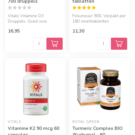
700 druppels
tabletten
Vitals Vitamine D3
Foliumzuur 800. Verpakt per
Druppels. Goed voor
180 smelttabletten
minimaal 350 doseringen
16,95
11,30
van 10 mcg.
VITALS
ROYAL GREEN
Vitamine K2 90 mcg 60
Turmeric Complex BIO
capsules
(Kurkuma) - 60