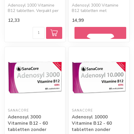
Adenosyl 1000 Vitamine
Adenosyl 3000 Vitamine
B12 tabletten. Verpakt per
B12 tabletten met
60 tabletten met foliumzuur.
foliumzuur. Verpakt per 60
12,33
14,99
smelttablett...
Geef een seintje
SANACORE
SANACORE
Adenosyl 3000
Adenosyl 10000
Vitamine B12 - 60
Vitamine B12 - 60
tabletten zonder
tabletten zonder