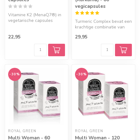
vegicapsules
Vitamine K2 (MenaQ7®) in
vegetarische capsules
Turmeric Complex bevat een
krachtige combinatie van
geelwortel, gember en
22,95
29,95
zwarte...
-30%
-30%
ROYAL GREEN
ROYAL GREEN
Multi Woman - 60
Multi Woman - 120