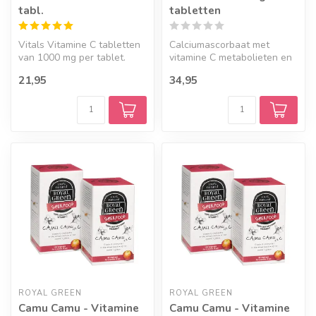
tabl.
tabletten
Vitals Vitamine C tabletten
Calciumascorbaat met
van 1000 mg per tablet.
vitamine C metabolieten en
Inhoud 100 tabletten per
bioflavonoïden
21,95
34,95
pot
ROYAL GREEN
ROYAL GREEN
Camu Camu - Vitamine
Camu Camu - Vitamine