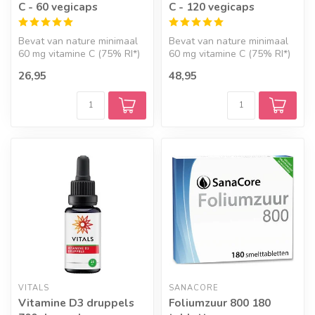
C - 60 vegicaps
C - 120 vegicaps
Bevat van nature minimaal
Bevat van nature minimaal
60 mg vitamine C (75% RI*)
60 mg vitamine C (75% RI*)
per capsule. 100%
per capsule. 100%
26,95
48,95
vegetaris...
vegetaris...
VITALS
SANACORE
Vitamine D3 druppels
Foliumzuur 800 180