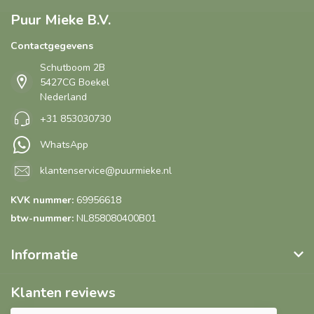
Puur Mieke B.V.
Contactgegevens
Schutboom 2B
5427CG Boekel
Nederland
+31 853030730
WhatsApp
klantenservice@puurmieke.nl
KVK nummer:
69956618
btw-nummer:
NL858080400B01
Informatie
Klanten reviews