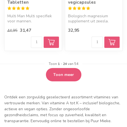
Tabletten
vegicapsules
Multi Man Multi specifiek
Biologisch magnesium
voor mannen.
supplement uit zeesla.
100% vegan & natuurlijk
31,47
32,95
44,95
Toon
1
-
24
van 54
Toon meer
Ontdek een zorgvuldig geselecteerd assortiment vitamines van
vertrouwde merken. Van vitamine A tot K – inclusief biologische,
actieve en vegan opties. Zonder ongeoorloofde
gezondheidsclaims, met focus op zuiverheid, kwaliteit en
transparantie. Eenvoudig online te bestellen bij Puur Mieke.