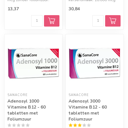
Smelttabletten met
per tablet. ~Verpakt per 60
13,37
30,84
kersensmaak. ...
t...
SANACORE
SANACORE
Adenosyl 1000
Adenosyl 3000
Vitamine B12 - 60
Vitamine B12 - 60
tabletten met
tabletten met
Foliumzuur
Foliumzuur