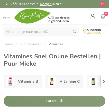
Vóór 16:00 besteld,
morgen
in huis*
5,
9.5
0
MENU
Home
/
Supplementen
/
Vitamines
Vitamines Snel Online Bestellen |
Puur Mieke
Vitamine B
Vitamine C
Vit
Filters