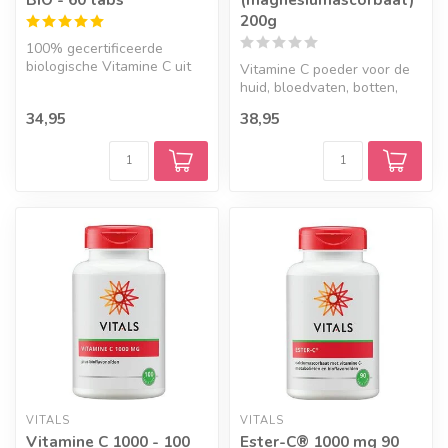
200g
100% gecertificeerde
biologische Vitamine C uit
Vitamine C poeder voor de
Acerola met Moringa blad.
huid, bloedvaten, botten,
Dit co...
kraakbeen, tandvlees,
34,95
38,95
tanden...
VITALS
VITALS
Vitamine C 1000 - 100
Ester-C® 1000 mg 90