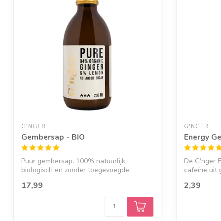
G'NGER
G'NGER
Gembersap - BIO
Energy Ge
Puur gembersap. 100% natuurlijk,
De G’nger 
biologisch en zonder toegevoegde
cafeïne ui
suikers.
heeft een ...
17,99
2,39