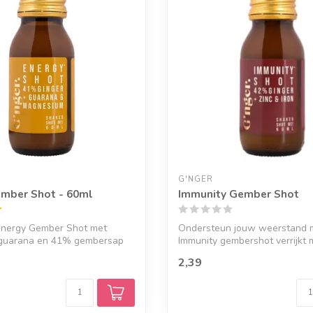
G'NGER
mber Shot - 60ml
Immunity Gember Shot
Energy Gember Shot met
Ondersteun jouw weerstand 
t guarana en 41% gembersap
Immunity gembershot verrijkt 
ijze...
2,39