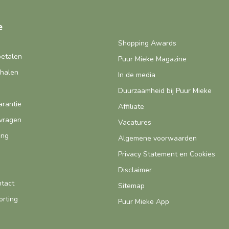
e
Shopping Awards
betalen
Puur Mieke Magazine
fhalen
In de media
Duurzaamheid bij Puur Mieke
arantie
Affiliate
vragen
Vacatures
ing
Algemene voorwaarden
Privacy Statement en Cookies
Disclaimer
ntact
Sitemap
orting
Puur Mieke App