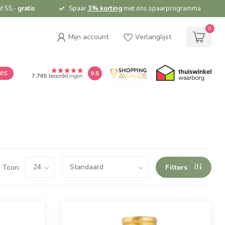
f 55,-
gratis
Spaar
3% korting
met ons spaarprogramma
0
Mijn account
Verlanglijst
ies
9.5
7.765
beoordelingen
Toon:
Filters