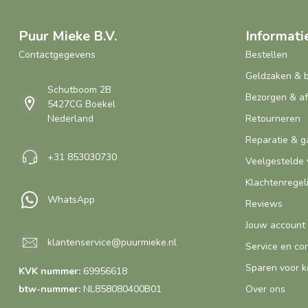
Puur Mieke B.V.
Informati
Contactgegevens
Bestellen
Geldzaken & 
Schutboom 2B
Bezorgen & a
5427CG Boekel
Nederland
Retourneren
Reparatie & g
+31 853030730
Veelgestelde 
Klachtenregel
WhatsApp
Reviews
Jouw account
klantenservice@puurmieke.nl
Service en co
Sparen voor k
KVK nummer:
69956618
btw-nummer:
NL858080400B01
Over ons