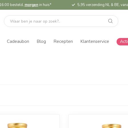
16:00 besteld,
morgen
in huis*
5,95 verzending NL & BE, vana
Cadeaubon
Blog
Recepten
Klantenservice
Act