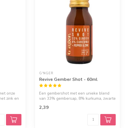
G'NGER
Revive Gember Shot - 60ml
met onze
Een gembershot met een unieke blend
met zink en
van 33% gembersap, 8% kurkuma, zwarte
peper ...
2,39