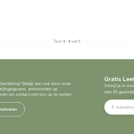
Toon
1
-
5
van 5
Gratis Le
 bestelling? Bekijk dan ook eens onze
Schrijf je in v
edrijfsgegevens, antwoorden op
met 30 gezonde
eren om contact met ons op te nemen.
dsdoelen