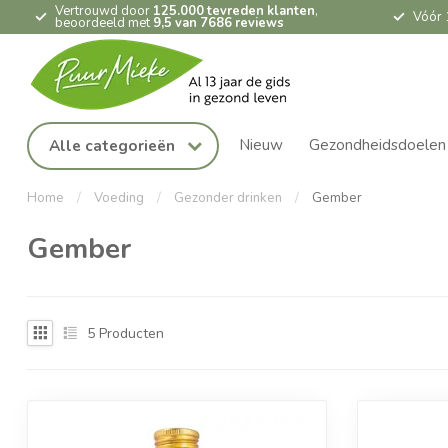
Vertrouwd door
125.000 tevreden klanten
,
Vóór 
beoordeeld met
9,5 van 7686 reviews
Nieuw
Gezondheidsdoelen
Alle categorieën
Home
/
Voeding
/
Gezonder drinken
/
Gember
Gember
5
Producten