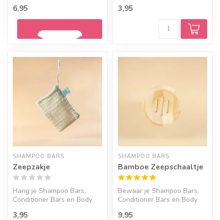
laat al je zorgen
6,95
3,95
wegspoelen onder...
Geef een seintje
SHAMPOO BARS
SHAMPOO BARS
Zeepzakje
Bamboe Zeepschaaltje
Hang je Shampoo Bars,
Bewaar je Shampoo Bars,
Conditioner Bars en Body
Conditioner Bars en Body
Bars op in dit zakje.
Bars op dit bamboe
3,95
9,95
schaaltje.