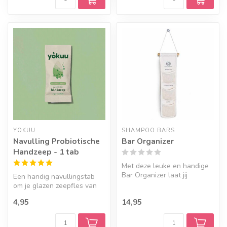
YOKUU
SHAMPOO BARS
Navulling Probiotische
Bar Organizer
Handzeep - 1 tab
Met deze leuke en handige
Bar Organizer laat jij
Een handig navullingstab
eenvoudig jouw Shampoo
om je glazen zeepfles van
Bars dro...
YOKUU weer mee te vullen.
4,95
14,95
Ver...