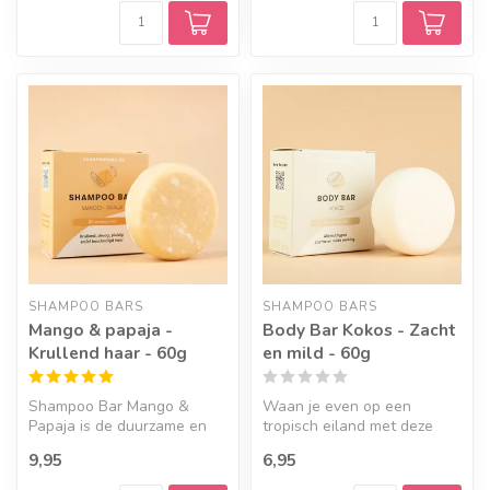
SHAMPOO BARS
SHAMPOO BARS
Mango & papaja -
Body Bar Kokos - Zacht
Krullend haar - 60g
en mild - 60g
Shampoo Bar Mango &
Waan je even op een
Papaja is de duurzame en
tropisch eiland met deze
milieuvriendelijke natuurlijke
heerlijke body bar. De bar is
9,95
6,95
sham...
voede...