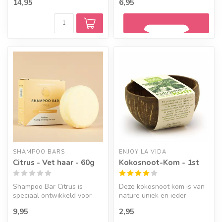
14,95
6,95
sc...
Geef een seintje
SHAMPOO BARS
ENJOY LA VIDA
Citrus - Vet haar - 60g
Kokosnoot-Kom - 1st
Shampoo Bar Citrus is
Deze kokosnoot kom is van
speciaal ontwikkeld voor
nature uniek en ieder
haar dat eerder vet wordt.
kommetje is net even
9,95
2,95
anders.