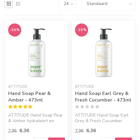
-20%
-20%
ATTITUDE
ATTITUDE
Hand Soap Pear &
Hand Soap Earl Grey &
Amber - 473ml
Fresh Cucumber - 473ml
ATTITUDE Hand Soap Pear
ATTITUDE Hand Soap Earl
& Amber hydrateert en
Grey & Fresh Cucumber
kalmeert de huid.
bevat natuurlijke vitamine C
6,36
6,36
7,95
7,95
uit c...