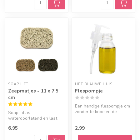
SOAP LIFT
HET BLAUWE HUIS
Zeepmatjes - 11 x 7,5
Flespompje
cm
Een handige flespompje om
zonder te knoeien de
Soap Lift is
perfect dosis olie uit je
waterdoorlatend en laat
flesje ...
lucht circuleren onder de
6,95
2,99
zeep. Kies een kl...