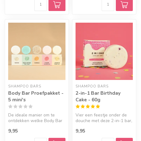
SHAMPOO BARS
SHAMPOO BARS
Body Bar Proefpakket -
2-in-1 Bar Birthday
5 mini's
Cake - 60g
De ideale manier om te
Vier een feestje onder de
ontdekken welke Body Bar
douche met deze 2-in-1 bar,
qua geur en ingrediënten
voor lichaam en haar. Met ...
9,95
9,95
het bes...