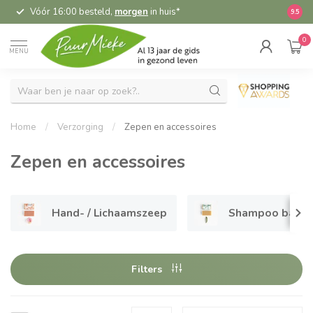
Vóór 16:00 besteld,
morgen
in huis*
5,
9.5
0
MENU
Home
/
Verzorging
/
Zepen en accessoires
Zepen en accessoires
Hand- / Lichaamszeep
Shampoo bars
Filters