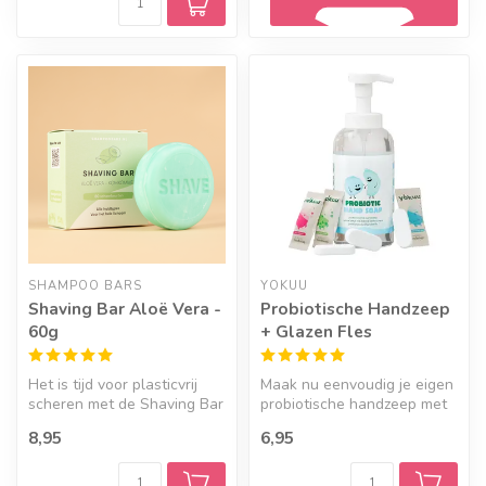
Geef een seintje
SHAMPOO BARS
YOKUU
Shaving Bar Aloë Vera -
Probiotische Handzeep
60g
+ Glazen Fles
Het is tijd voor plasticvrij
Maak nu eenvoudig je eigen
scheren met de Shaving Bar
probiotische handzeep met
Aloë Vera – Komkommer! ...
deze starterkit van YOKUU.
8,95
6,95
...