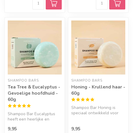
SHAMPOO BARS
SHAMPOO BARS
Tea Tree & Eucalyptus -
Honing - Krullend haar -
Gevoelige hoofdhuid -
60g
60g
Shampoo Bar Honing is
speciaal ontwikkeld voor
Shampoo Bar Eucalyptus
droog, pluizig of beschadigd
heeft een heerlijke en
haar...
bijzondere geur. Milde en
9,95
9,95
prettig ...