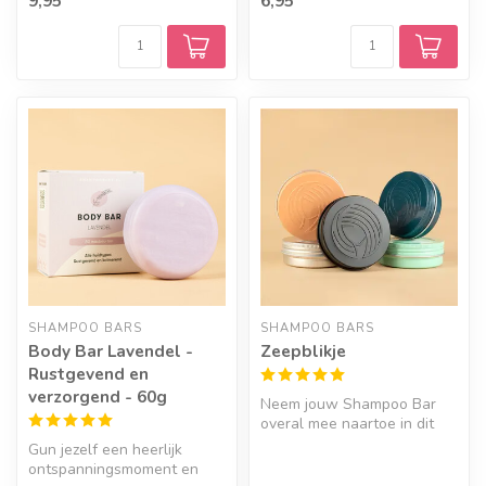
9,95
6,95
SHAMPOO BARS
SHAMPOO BARS
Body Bar Lavendel -
Zeepblikje
Rustgevend en
verzorgend - 60g
Neem jouw Shampoo Bar
overal mee naartoe in dit
handige blikje. Verkrijgbaar
Gun jezelf een heerlijk
in ...
ontspanningsmoment en