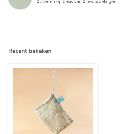
0
sterren op basis van
0
beoordelingen
Recent bekeken