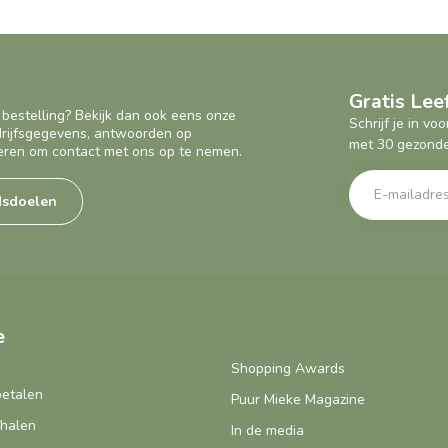
Gratis Le
 bestelling? Bekijk dan ook eens onze
Schrijf je in v
edrijfsgegevens, antwoorden op
met 30 gezonde
eren om contact met ons op te nemen.
dsdoelen
e
Shopping Awards
betalen
Puur Mieke Magazine
fhalen
In de media