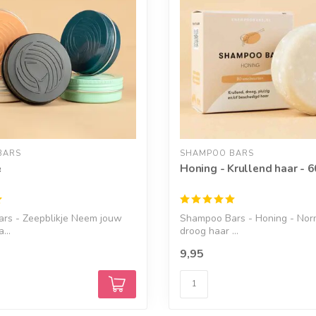
BARS
SHAMPOO BARS
e
Honing - Krullend haar - 
rs - Zeepblikje Neem jouw
Shampoo Bars - Honing - Nor
...
droog haar ...
9,95