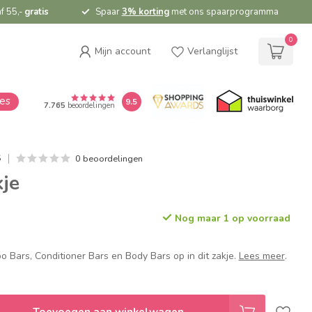
f 55,-
gratis
Spaar
3% korting
met ons spaarprogramma
0
Mijn account
Verlanglijst
ies
9.5
7.765
beoordelingen
0 beoordelingen
S
je
Nog maar 1 op voorraad
 Bars, Conditioner Bars en Body Bars op in dit zakje.
Lees meer
.
Toevoegen aan winkelwagen