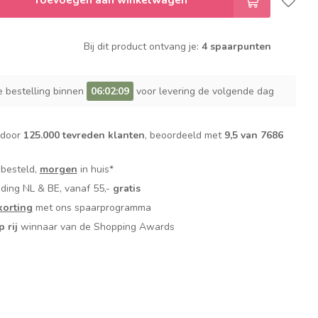
Bij dit product ontvang je:
4 spaarpunten
e bestelling binnen
06:02:08
voor levering de volgende dag
 door
125.000 tevreden klanten
, beoordeeld met
9,5 van 7686
 besteld,
morgen
in huis*
nding NL & BE, vanaf 55,-
gratis
orting
met ons spaarprogramma
p rij
winnaar van de Shopping Awards