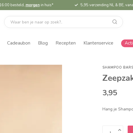
16:00 besteld,
morgen
in huis*
5,95 verzending NL & BE, vana
Cadeaubon
Blog
Recepten
Klantenservice
Act
SHAMPOO BAR
Zeepzak
3,95
Hang je Shampoo