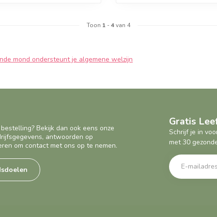
Toon
1
-
4
van 4
Geef een seintje
nde mond ondersteunt je algemene welzijn
Gratis Le
 bestelling? Bekijk dan ook eens onze
Schrijf je in v
edrijfsgegevens, antwoorden op
met 30 gezonde
eren om contact met ons op te nemen.
dsdoelen