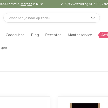
16:00 besteld,
morgen
in huis*
5,95 verzending NL & BE, vana
Cadeaubon
Blog
Recepten
Klantenservice
Act
raper