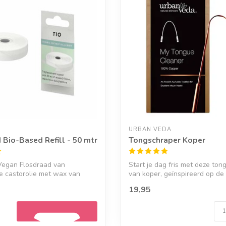
URBAN VEDA
 Bio-Based Refill - 50 mtr
Tongschraper Koper
Vegan Flosdraad van
Start je dag fris met deze ton
e castorolie met wax van
van koper, geïnspireerd op de p
 m...
19,95