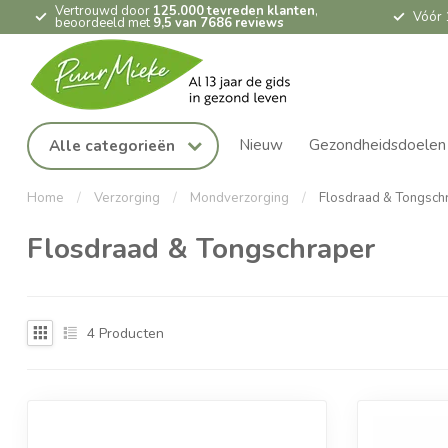
Vertrouwd door
125.000 tevreden klanten
,
Vóór 
beoordeeld met
9,5 van 7686 reviews
Nieuw
Gezondheidsdoelen
Alle categorieën
Home
/
Verzorging
/
Mondverzorging
/
Flosdraad & Tongsch
Flosdraad & Tongschraper
4
Producten