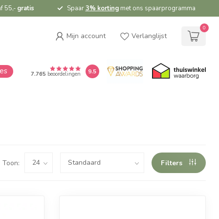
f 55,-
gratis
Spaar
3% korting
met ons spaarprogramma
0
Mijn account
Verlanglijst
ies
9.5
7.765
beoordelingen
Toon:
Filters