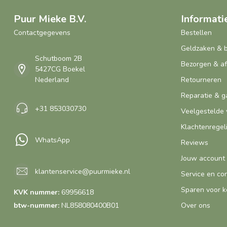
Puur Mieke B.V.
Informati
Contactgegevens
Bestellen
Geldzaken & 
Schutboom 2B
Bezorgen & a
5427CG Boekel
Nederland
Retourneren
Reparatie & g
+31 853030730
Veelgestelde 
Klachtenregel
WhatsApp
Reviews
Jouw account
klantenservice@puurmieke.nl
Service en co
Sparen voor k
KVK nummer:
69956618
btw-nummer:
NL858080400B01
Over ons