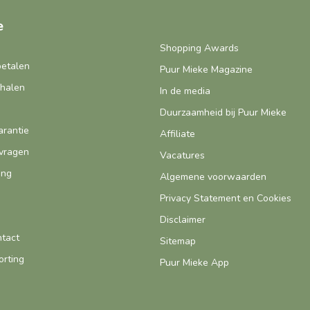
e
Shopping Awards
betalen
Puur Mieke Magazine
fhalen
In de media
Duurzaamheid bij Puur Mieke
arantie
Affiliate
vragen
Vacatures
ing
Algemene voorwaarden
Privacy Statement en Cookies
Disclaimer
ntact
Sitemap
orting
Puur Mieke App