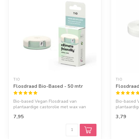
TIO
TIO
Flosdraad Bio-Based - 50 mtr
Flosdraad
Bio-based Vegan Flosdraad van
Bio-based 
plantaardige castorolie met wax van
plantaardig
kokosolie en m...
kokosolie en
7,95
3,79