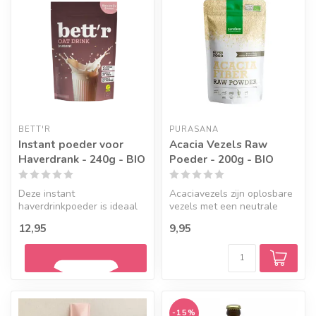
BETT'R
PURASANA
Instant poeder voor
Acacia Vezels Raw
Haverdrank - 240g - BIO
Poeder - 200g - BIO
Deze instant
Acaciavezels zijn oplosbare
haverdrinkpoeder is ideaal
vezels met een neutrale
om snel een haverdrankje te
smaak en geur, waardoor ze
12,95
9,95
maken. Biolo...
g...
-15%