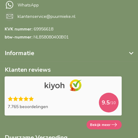
WhatsApp
klantenservice@puurmieke.nl
KVK nummer:
69956618
btw-nummer:
NL858080400B01
Informatie
Klanten reviews
9.5
/10
7.765 beoordelingen
Bekijk meer
Duurzame Verzending