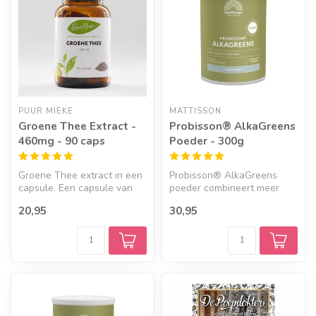
Geef een seintje
PUUR MIEKE
MATTISSON
Groene Thee Extract -
Probisson® AlkaGreens
460mg - 90 caps
Poeder - 300g
Groene Thee extract in een
Probisson® AlkaGreens
capsule. Een capsule van
poeder combineert meer
460mg groene thee extract
dan 45 plantaardige
20,95
30,95
be...
ingrediënten me...