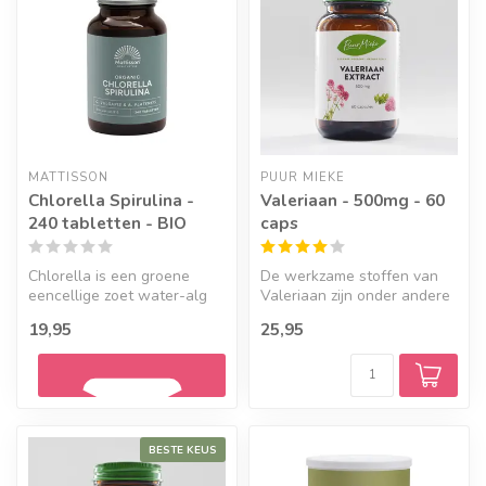
MATTISSON
PUUR MIEKE
Chlorella Spirulina -
Valeriaan - 500mg - 60
240 tabletten - BIO
caps
Chlorella is een groene
De werkzame stoffen van
eencellige zoet water-alg
Valeriaan zijn onder andere
en Spirulina is een
GABA, valereenzuur,
19,95
25,95
blauwgroen...
valepotr...
BESTE KEUS