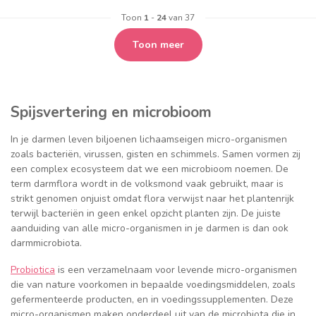
Toon
1
-
24
van 37
Toon meer
Spijsvertering en microbioom
In je darmen leven biljoenen lichaamseigen micro-organismen
zoals bacteriën, virussen, gisten en schimmels. Samen vormen zij
een complex ecosysteem dat we een microbioom noemen. De
term darmflora wordt in de volksmond vaak gebruikt, maar is
strikt genomen onjuist omdat flora verwijst naar het plantenrijk
terwijl bacteriën in geen enkel opzicht planten zijn. De juiste
aanduiding van alle micro-organismen in je darmen is dan ook
darmmicrobiota.
Probiotica
is een verzamelnaam voor levende micro-organismen
die van nature voorkomen in bepaalde voedingsmiddelen, zoals
gefermenteerde producten, en in voedingssupplementen. Deze
micro-organismen maken onderdeel uit van de microbiota die in