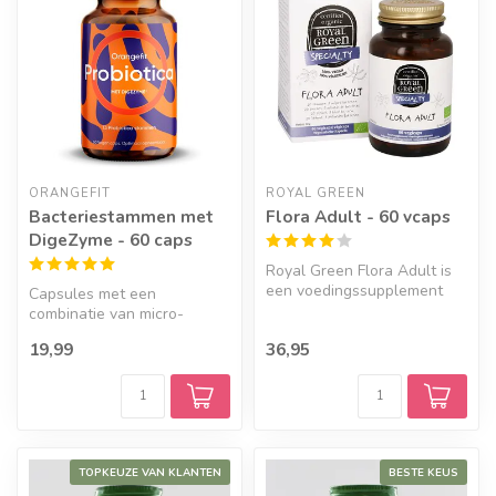
ORANGEFIT
ROYAL GREEN
Bacteriestammen met
Flora Adult - 60 vcaps
DigeZyme - 60 caps
Royal Green Flora Adult is
een voedingssupplement
Capsules met een
met 3 miljard levende micro-
combinatie van micro-
or...
organismen uit dertien
19,99
36,95
verschillende stamm...
TOPKEUZE VAN KLANTEN
BESTE KEUS