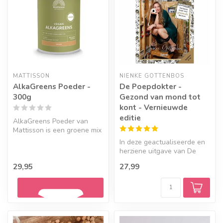
MATTISSON
NIENKE GOTTENBOS
AlkaGreens Poeder -
De Poepdokter -
300g
Gezond van mond tot
kont - Vernieuwde
editie
AlkaGreens Poeder van
Mattisson is een groene mix
van meer dan 45
In deze geactualiseerde en
plantaardige i...
herziene uitgave van De
Poepdokter vertelt de
29,95
27,99
bekends...