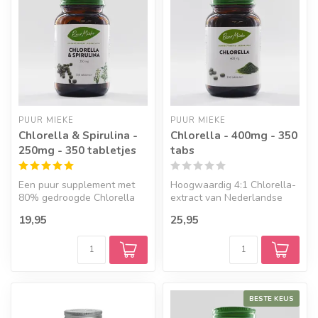
PUUR MIEKE
PUUR MIEKE
Chlorella & Spirulina -
Chlorella - 400mg - 350
250mg - 350 tabletjes
tabs
Een puur supplement met
Hoogwaardig 4:1 Chlorella-
80% gedroogde Chlorella
extract van Nederlandse
en 20% Spirulina. Door de
bodem. Krachtige natuurlijke
19,95
25,95
unieke...
b...
BESTE KEUS