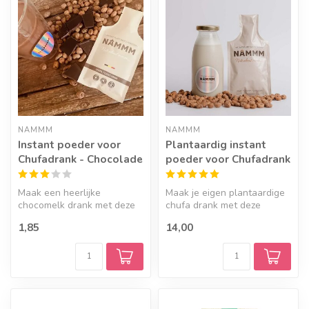
Geef een seintje
NAMMM
NAMMM
Instant poeder voor
Plantaardig instant
Chufadrank - Chocolade
poeder voor Chufadrank
Maak een heerlijke
Maak je eigen plantaardige
chocomelk drank met deze
chufa drank met deze
instant poeder op basis van
instantpoeder in handig
1,85
14,00
chufa no...
papieren...