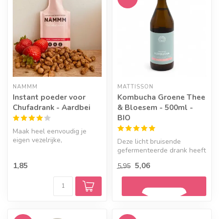
Geef een seintje
NAMMM
MATTISSON
Instant poeder voor
Kombucha Groene Thee
Chufadrank - Aardbei
& Bloesem - 500ml -
BIO
Maak heel eenvoudig je
eigen vezelrijke,
Deze licht bruisende
plantaardige drank in de
gefermenteerde drank heeft
heerlijke sma...
een licht bittere frisse
1,85
5,06
5,95
smaak o...