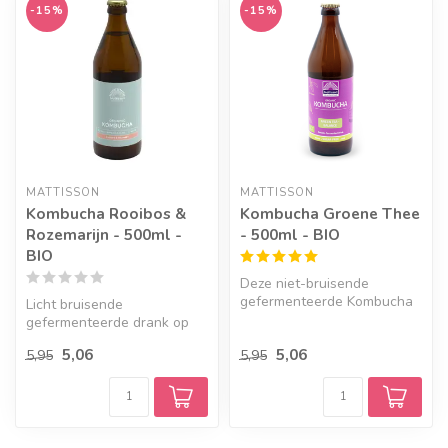
-15%
-15%
Geef een seintje
MATTISSON
MATTISSON
Kombucha Rooibos &
Kombucha Groene Thee
Rozemarijn - 500ml -
- 500ml - BIO
BIO
Deze niet-bruisende
gefermenteerde Kombucha
Licht bruisende
heeft een bittere en friszure
gefermenteerde drank op
smaak ...
basis van rooibos thee,
5,06
5,06
5,95
5,95
aangevuld met ee...