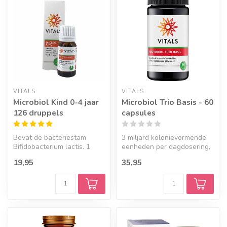
VITALS
VITALS
Microbiol Kind 0-4 jaar
Microbiol Trio Basis - 60
126 druppels
capsules
Bevat de bacteriestam
3 miljard kolonievormende
Bifidobacterium lactis. 1
eenheden per dagdosering,
miljard levende micro-
verdeeld over drie verschill...
19,95
35,95
organismen...