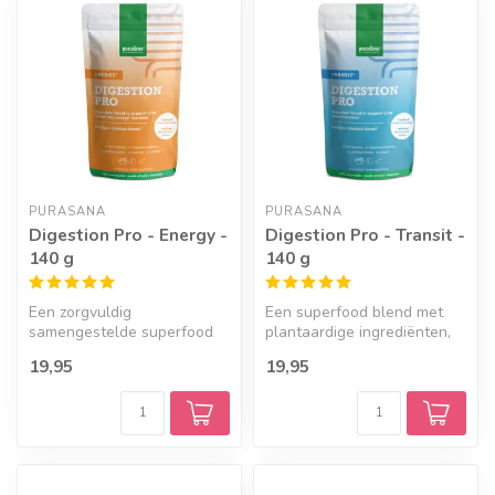
PURASANA
PURASANA
Digestion Pro - Energy -
Digestion Pro - Transit -
140 g
140 g
Een zorgvuldig
Een superfood blend met
samengestelde superfood
plantaardige ingrediënten,
blend met plantaardige
vezels, enzymen en levende
19,95
19,95
ingrediënten, veze...
mi...