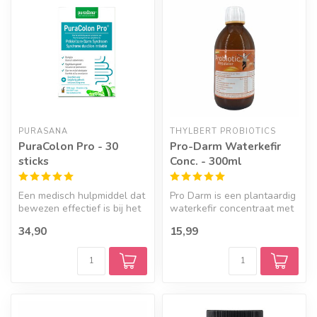
PURASANA
THYLBERT PROBIOTICS
PuraColon Pro - 30
Pro-Darm Waterkefir
sticks
Conc. - 300ml
Een medisch hulpmiddel dat
Pro Darm is een plantaardig
bewezen effectief is bij het
waterkefir concentraat met
verlichten van symptomen...
levende micro-organismen,...
34,90
15,99