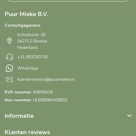
Puur Mieke B.V.
Contactgegevens
Schutboom 2B
5427CG Boekel
Nederland
+31 853030730
WhatsApp
klantenservice@puurmieke.nl
KVK nummer:
69956618
btw-nummer:
NL858080400B01
Informatie
Klanten reviews