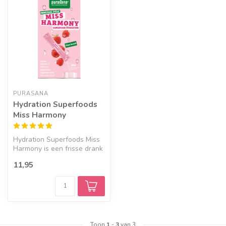
PURASANA
Hydration Superfoods
Miss Harmony
Hydration Superfoods Miss
Harmony is een frisse drank
met rode vruchtensmaak in
11,95
...
Toon
1
-
3
van 3