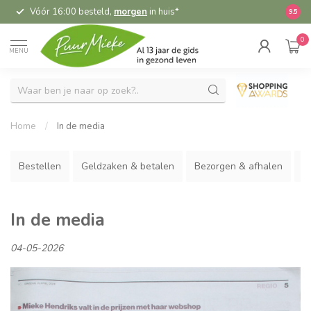
5,95 verzending NL & BE, vanaf 55,-
gratis
9.5
0
MENU
Home
/
In de media
Bestellen
Geldzaken & betalen
Bezorgen & afhalen
R
In de media
04-05-2026