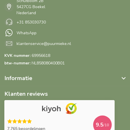
Schutboom 2B
5427CG Boekel
Nederland
+31 853030730
WhatsApp
klantenservice@puurmieke.nl
KVK nummer:
69956618
btw-nummer:
NL858080400B01
Informatie
Klanten reviews
9.5
/10
7.765 beoordelingen