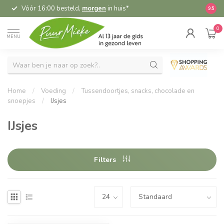
Vóór 16:00 besteld,
morgen
in huis*
5,
9.5
0
MENU
Home
/
Voeding
/
Tussendoortjes, snacks, chocolade en
snoepjes
/
IJsjes
IJsjes
Filters