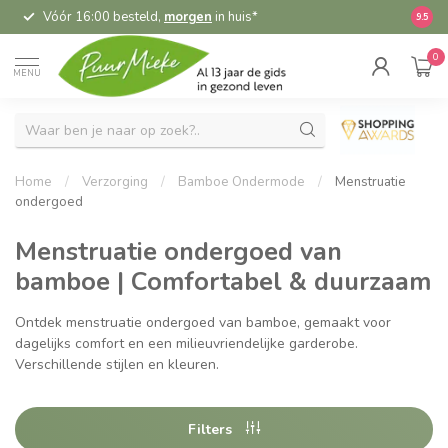
Vóór 16:00 besteld,
morgen
in huis*
5,
9.5
0
MENU
Home
/
Verzorging
/
Bamboe Ondermode
/
Menstruatie
ondergoed
Menstruatie ondergoed van
bamboe | Comfortabel & duurzaam
Ontdek menstruatie ondergoed van bamboe, gemaakt voor
dagelijks comfort en een milieuvriendelijke garderobe.
Verschillende stijlen en kleuren.
Filters