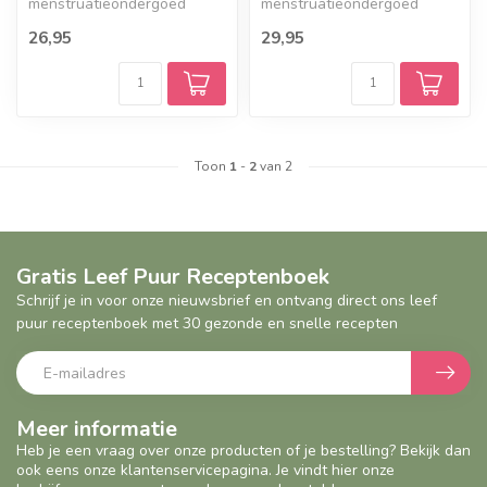
menstruatieondergoed
menstruatieondergoed
gemaakt van bamboe.
gemaakt van bamboe.
26,95
29,95
Lekvrij en comfortabel met
Lekvrij en comfortabel met
de kwa...
de kwa...
Toon
1
-
2
van 2
Gratis Leef Puur Receptenboek
Schrijf je in voor onze nieuwsbrief en ontvang direct ons leef
puur receptenboek met 30 gezonde en snelle recepten
Meer informatie
Heb je een vraag over onze producten of je bestelling? Bekijk dan
ook eens onze klantenservicepagina. Je vindt hier onze