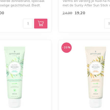
eerde zonnebrand, speciaal
Verfris en verzorg je huid na 
oelige gezichtshuid. Biedt
met de Sunly After Sun Stick va
00
19,20
24,00
-20%