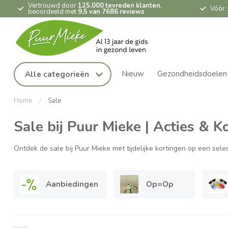
Vertrouwd door
125.000 tevreden klanten
,
Vóór 
beoordeeld met
9,5 van 7686 reviews
Nieuw
Gezondheidsdoelen
Alle categorieën
Home
/
Sale
Sale bij Puur Mieke | Acties & K
Ontdek de sale bij Puur Mieke met tijdelijke kortingen op een sel
Aanbiedingen
Op=Op