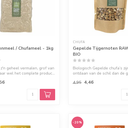
CHUFA
enmeel / Chufameel - 1kg
Gepelde Tijgernoten RAW
BIO
 z'n geheel vermalen, grof van
Biologisch Gepelde chufa’s zi
aar wel het complete produc...
ontdaan van de schil dan de
gepeld...
56
4,46
4,95
-20%