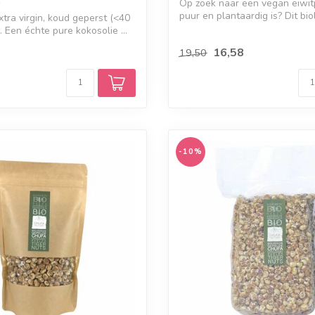
Op zoek naar een vegan eiwit
puur en plantaardig is? Dit biol
xtra virgin, koud geperst (<40
 Een échte pure kokosolie ...
16,58
19,50
-10%