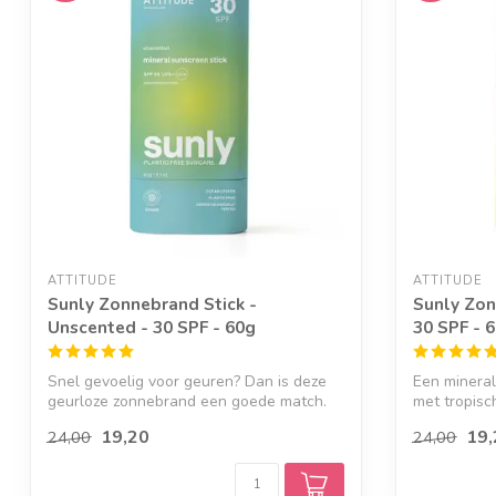
ATTITUDE
ATTITUDE
Sunly Zonnebrand Stick -
Sunly Zon
Unscented - 30 SPF - 60g
30 SPF - 
Snel gevoelig voor geuren? Dan is deze
Een mineral
geurloze zonnebrand een goede match.
met tropisc
Een ...
kokosm...
19,20
19,
24,00
24,00