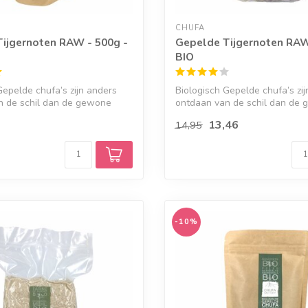
CHUFA
ijgernoten RAW - 500g -
Gepelde Tijgernoten RAW
BIO
Gepelde chufa’s zijn anders
Biologisch Gepelde chufa’s zi
n de schil dan de gewone
ontdaan van de schil dan de
gepeld...
13,46
14,95
-10%