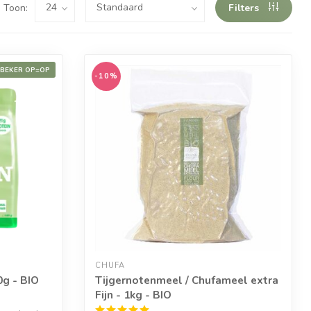
Toon:
Filters
EBEKER OP=OP
-10%
CHUFA
0g - BIO
Tijgernotenmeel / Chufameel extra
Fijn - 1kg - BIO