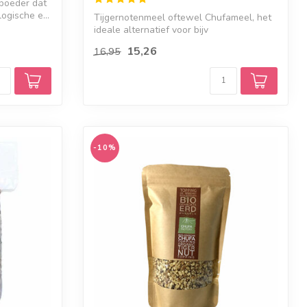
poeder dat
ogische e...
Tijgernotenmeel oftewel Chufameel, het
ideale alternatief voor bijv
amandelmeel,...
15,26
16,95
-10%