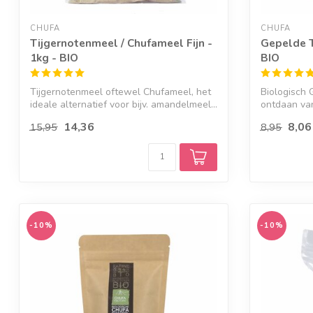
CHUFA
CHUFA
Tijgernotenmeel / Chufameel Fijn -
Gepelde T
1kg - BIO
BIO
Tijgernotenmeel oftewel Chufameel, het
Biologisch 
ideale alternatief voor bijv. amandelmeel...
ontdaan va
gepeld...
14,36
8,06
15,95
8,95
-10%
-10%