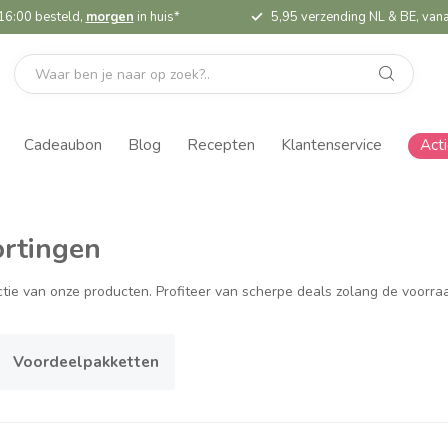
16:00 besteld,
morgen
in huis*
5,95 verzending NL & BE, vana
Cadeaubon
Blog
Recepten
Klantenservice
Act
ortingen
ectie van onze producten. Profiteer van scherpe deals zolang de voorra
Voordeelpakketten