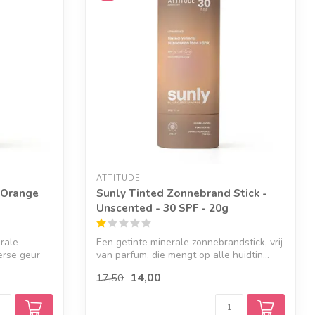
ATTITUDE
 Orange
Sunly Tinted Zonnebrand Stick -
Unscented - 30 SPF - 20g
rale
Een getinte minerale zonnebrandstick, vrij
erse geur
van parfum, die mengt op alle huidtin...
14,00
17,50