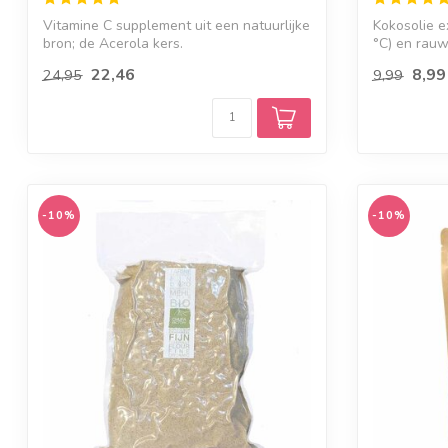
Vitamine C supplement uit een natuurlijke
Kokosolie e
bron; de Acerola kers.
°C) en rauw.
22,46
8,99
24,95
9,99
-10%
-10%