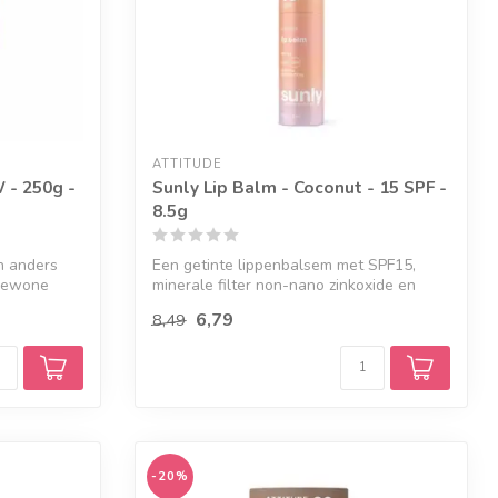
ATTITUDE
 - 250g -
Sunly Lip Balm - Coconut - 15 SPF -
8.5g
jn anders
Een getinte lippenbalsem met SPF15,
 gewone
minerale filter non-nano zinkoxide en
verzor...
6,79
8,49
-20%