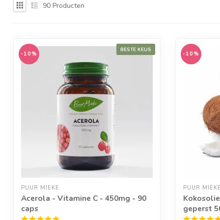
90
Producten
BESTE KEUS
-10%
-10%
PUUR MIEKE
PUUR MIEK
Acerola - Vitamine C - 450mg - 90
Kokosolie
caps
geperst 5