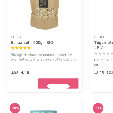
CHUFA
CHUFA
Schaafsel - 200g - BIO
Tijgernot
- BIO
Biologisch chufa schaafsel. Lekker om
over het ontbijt te strooien of te gebruik...
De chufa in
structuur m
4,46
12,
4,95
13,95
-20%
-20%
Geef een seintje