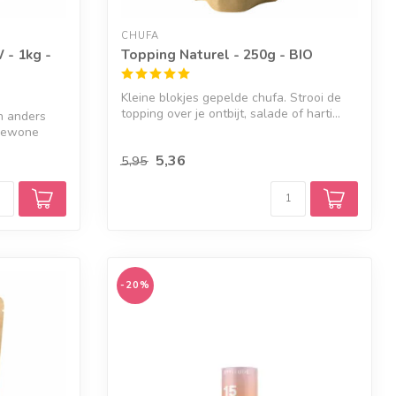
CHUFA
 - 1kg -
Topping Naturel - 250g - BIO
Kleine blokjes gepelde chufa. Strooi de
topping over je ontbijt, salade of harti...
jn anders
 gewone
5,36
5,95
-20%