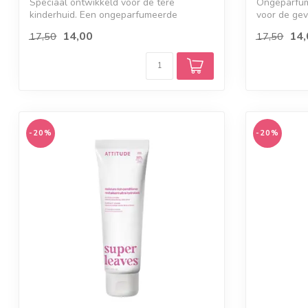
Speciaal ontwikkeld voor de tere
Ongeparfum
kinderhuid. Een ongeparfumeerde
voor de gev
minerale zonneb...
UVA/U...
14,00
14,
17,50
17,50
-20%
-20%