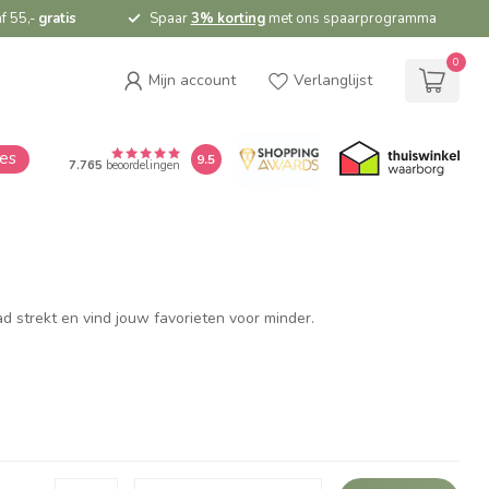
f 55,-
gratis
Spaar
3% korting
met ons spaarprogramma
0
Mijn account
Verlanglijst
ies
9.5
7.765
beoordelingen
ad strekt en vind jouw favorieten voor minder.