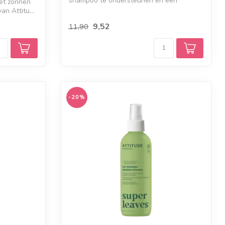
shampoo te ondersteunen en een
het zonnen
prachtige kl...
n Attitu...
9,52
11,90
-20%