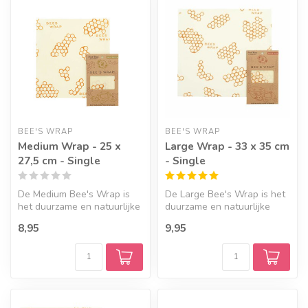
BEE'S WRAP
BEE'S WRAP
Medium Wrap - 25 x
Large Wrap - 33 x 35 cm
27,5 cm - Single
- Single
De Medium Bee's Wrap is
De Large Bee's Wrap is het
het duurzame en natuurlijke
duurzame en natuurlijke
alternatief voor folie en op...
alternatief voor folie en
8,95
9,95
opb...