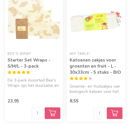
BEE'S WRAP
AH! TABLE!
Starter Set Wraps -
Katoenen zakjes voor
S/M/L - 3-pack
groenten en fruit - L -
30x33cm - 5 stuks - BIO
De 3-pack Assorted Bee's
Wraps zijn het duurzame en
Groente- en fruitzakjes van
natuurlijke alternatief voor...
biologisch katoen voor het
bewaren of meenemen van
23,95
8,55
p...