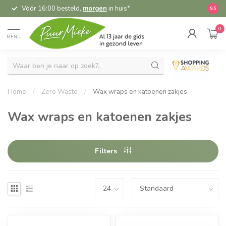
Vóór 16:00 besteld,
morgen
in huis*
5,
9.5
0
MENU
Home
/
Zero Waste
/
Wax wraps en katoenen zakjes
Wax wraps en katoenen zakjes
Filters