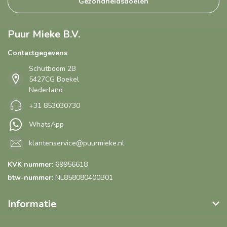
Gezondheidsdoelen
Puur Mieke B.V.
Contactgegevens
Schutboom 2B
5427CG Boekel
Nederland
+31 853030730
WhatsApp
klantenservice@puurmieke.nl
KVK nummer:
69956618
btw-nummer:
NL858080400B01
Informatie