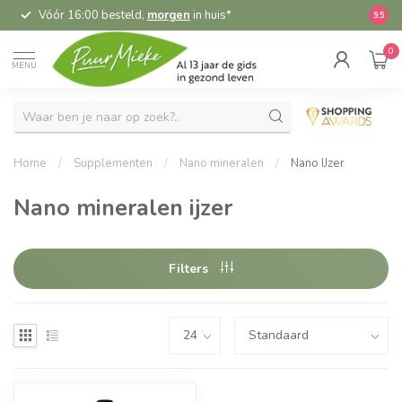
Vóór 16:00 besteld,
morgen
in huis*
5,
9.5
0
MENU
Home
/
Supplementen
/
Nano mineralen
/
Nano IJzer
Nano mineralen ijzer
Filters