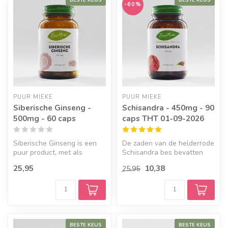
-60%
PUUR MIEKE
PUUR MIEKE
Siberische Ginseng -
Schisandra - 450mg - 90
500mg - 60 caps
caps THT 01-09-2026
Siberische Ginseng is een
De zaden van de helderrode
puur product, met als
Schisandra bes bevatten
belangrijkste actieve
lignanen, deze stoffen
25,95
10,38
25,95
werkzame s...
zouden...
BESTE KEUS
BESTE KEUS