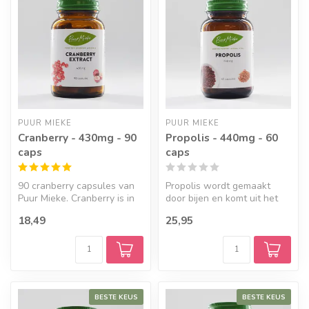
PUUR MIEKE
PUUR MIEKE
Cranberry - 430mg - 90
Propolis - 440mg - 60
caps
caps
90 cranberry capsules van
Propolis wordt gemaakt
Puur Mieke. Cranberry is in
door bijen en komt uit het
Nederland ook wel bekend
sap van naaldbladige
18,49
25,95
a...
bomen of ...
BESTE KEUS
BESTE KEUS