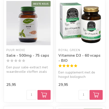
BESTE KEUS
Geef een seintje
PUUR MIEKE
ROYAL GREEN
Salie - 500mg - 75 caps
Vitamine D3 - 60 vcaps
- BIO
Een puur salie-extract met
waardevolle stoffen zoals
Een supplement met de
rozemarijnzuur,
hoogst biologisch
flavonoïden...
beschikbare vorm van
25,95
29,95
vitamine D3 uit kor...