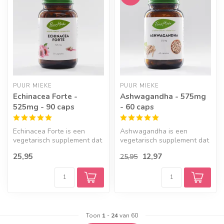
PUUR MIEKE
PUUR MIEKE
Echinacea Forte -
Ashwagandha - 575mg
525mg - 90 caps
- 60 caps
Echinacea Forte is een
Ashwagandha is een
vegetarisch supplement dat
vegetarisch supplement dat
zijn oorsprong bij de
doorgaans wordt ingezet
25,95
12,97
25,95
indianen...
voor de ve...
Toon
1
-
24
van 60