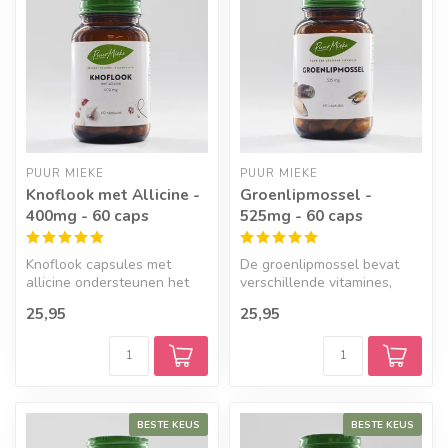
PUUR MIEKE
PUUR MIEKE
Knoflook met Allicine -
Groenlipmossel -
400mg - 60 caps
525mg - 60 caps
Knoflook capsules met
De groenlipmossel bevat
allicine ondersteunen het
verschillende vitamines,
immuunsysteem, de
mineralen en zeldzame
25,95
25,95
bloedsomloop e...
omega 3-v...
BESTE KEUS
BESTE KEUS