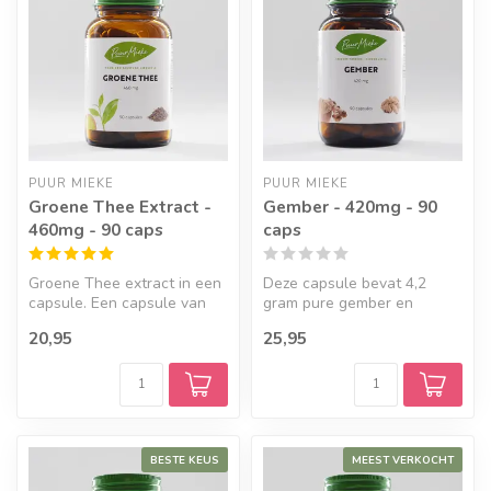
PUUR MIEKE
PUUR MIEKE
Groene Thee Extract -
Gember - 420mg - 90
460mg - 90 caps
caps
Groene Thee extract in een
Deze capsule bevat 4,2
capsule. Een capsule van
gram pure gember en
460mg groene thee extract
ondersteunt het
20,95
25,95
be...
immuunsysteem. Ontdek...
BESTE KEUS
MEEST VERKOCHT