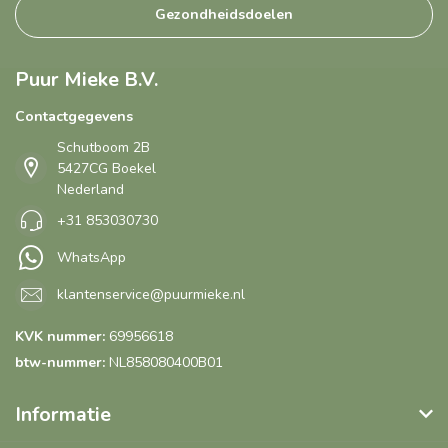
Gezondheidsdoelen
Puur Mieke B.V.
Contactgegevens
Schutboom 2B
5427CG Boekel
Nederland
+31 853030730
WhatsApp
klantenservice@puurmieke.nl
KVK nummer:
69956618
btw-nummer:
NL858080400B01
Informatie