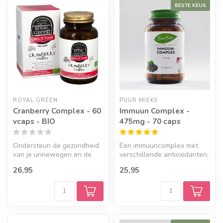
BESTE KEUS
ROYAL GREEN
PUUR MIEKE
Cranberry Complex - 60
Immuun Complex -
vcaps - BIO
475mg - 70 caps
Ondersteun de gezondheid
Een immuuncomplex met
van je urinewegen en de
verschillende antioxidanten,
natuurlijke afweer van je
zink, vitamine C en pure
26,95
25,95
licha...
krui...