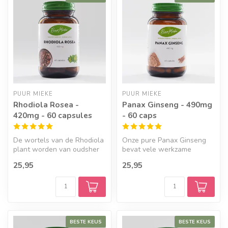
PUUR MIEKE
PUUR MIEKE
Rhodiola Rosea -
Panax Ginseng - 490mg
420mg - 60 capsules
- 60 caps
De wortels van de Rhodiola
Onze pure Panax Ginseng
plant worden van oudsher
bevat vele werkzame
gebruikt in perioden die als...
stoffen. Logisch dat 'panax'
25,95
25,95
dan ook...
BESTE KEUS
BESTE KEUS