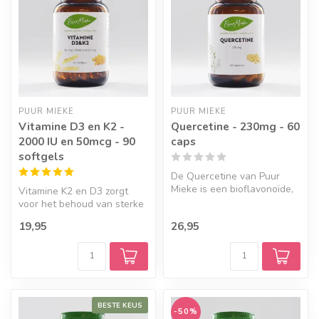
PUUR MIEKE
PUUR MIEKE
Vitamine D3 en K2 -
Quercetine - 230mg - 60
2000 IU en 50mcg - 90
caps
softgels
De Quercetine van Puur
Mieke is een bioflavonoïde,
Vitamine K2 en D3 zorgt
een natuurlijk pigment dat
voor het behoud van sterke
aa...
tanden, botten en is goed
19,95
26,95
voo...
BESTE KEUS
-50%