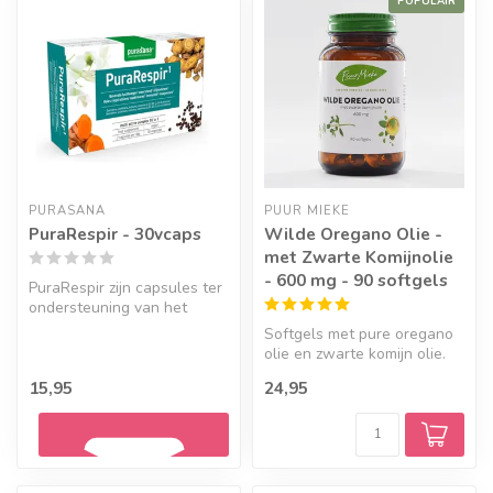
POPULAIR
PURASANA
PUUR MIEKE
PuraRespir - 30vcaps
Wilde Oregano Olie -
met Zwarte Komijnolie
- 600 mg - 90 softgels
PuraRespir zijn capsules ter
ondersteuning van het
ademhalingsstelsel. Met
Softgels met pure oregano
o.a....
olie en zwarte komijn olie.
Oregano heeft een
15,95
24,95
positiev...