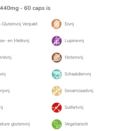
 440mg - 60 caps is
Glutenvrij Verpakt
Eivrij
se- en Melkvrij
Lupinevrij
rdvrij
Notenvrij
rij
Schaaldiervrij
ijvrij
Sesamzaadvrij
ij
Sulfietvrij
ature glutenvrij
Vegetarisch