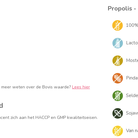
Propolis -
100% 
Lacto
Moste
Pindav
je meer weten over de Bovis waarde?
Lees hier
Selder
d
Sojavr
cent zich aan het HACCP en GMP kwaliteitseisen.
Van n