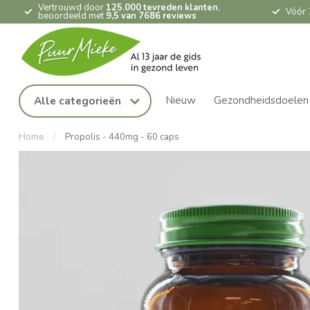
Vertrouwd door
125.000 tevreden klanten
,
Vóór 
beoordeeld met
9,5 van 7686 reviews
Nieuw
Gezondheidsdoelen
Alle categorieën
Home
/
Propolis - 440mg - 60 caps