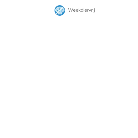
j
Weekdiervrij