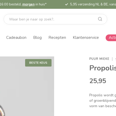
16:00 besteld,
morgen
in huis*
5,95 verzending NL & BE, vana
Cadeaubon
Blog
Recepten
Klantenservice
Act
PUUR MIEKE
BESTE KEUS
Propoli
25,95
Propolis wordt 
of groenblijvend
vorm van besche