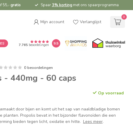
f 55,-
gratis
Spaar
3% korting
met ons spaarprogramma
0
Mijn account
Verlanglijst
ies
9.5
7.765
beoordelingen
0 beoordelingen
s - 440mg - 60 caps
Op voorraad
gemaakt door bijen en komt uit het sap van naaldbladige bomen
e planten. Propolis bevat in het bijzonder flavonoïden die een
rming bieden tegen licht, oxidatie en hitte.
Lees meer
.