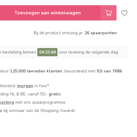
Toevoegen aan winkelwagen
Bij dit product ontvang je:
26 spaarpunten
e bestelling binnen
04:23:48
voor levering de volgende dag
 door
125.000 tevreden klanten
, beoordeeld met
9,5 van 7686
 besteld,
morgen
in huis*
nding NL & BE, vanaf 55,-
gratis
orting
met ons spaarprogramma
p rij
winnaar van de Shopping Awards