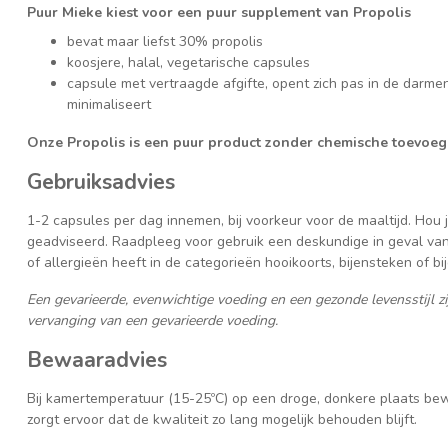
Puur Mieke kiest voor een puur supplement van Propolis
bevat maar liefst 30% propolis
koosjere, halal, vegetarische capsules
capsule met vertraagde afgifte, opent zich pas in de darmen
minimaliseert
Onze Propolis is een puur product zonder chemische toevoeg
Gebruiksadvies
1-2 capsules per dag innemen, bij voorkeur voor de maaltijd. Hou 
geadviseerd. Raadpleeg voor gebruik een deskundige in geval van 
of allergieën heeft in de categorieën hooikoorts, bijensteken of bi
Een gevarieerde, evenwichtige voeding en een gezonde levensstijl z
vervanging van een gevarieerde voeding.
Bewaaradvies
Bij kamertemperatuur (15-25ºC) op een droge, donkere plaats bew
zorgt ervoor dat de kwaliteit zo lang mogelijk behouden blijft.