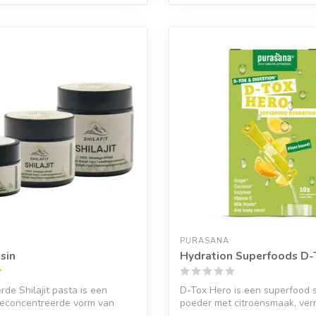
PURASANA
esin
Hydration Superfoods D-
rde Shilajit pasta is een
D-Tox Hero is een superfood
geconcentreerde vorm van
poeder met citroensmaak, verr
pla...