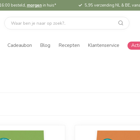
16:00 besteld,
morgen
in huis*
5,95 verzending NL & BE, vana
Cadeaubon
Blog
Recepten
Klantenservice
Act