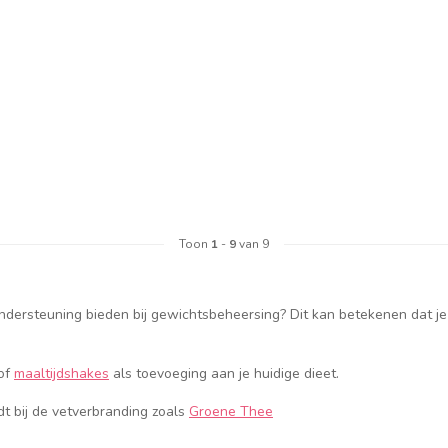
Toon
1
-
9
van 9
ondersteuning bieden bij gewichtsbeheersing? Dit kan betekenen dat je
 of
maaltijdshakes
als toevoeging aan je huidige dieet.
dt bij de vetverbranding zoals
Groene Thee