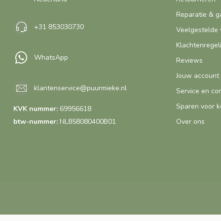
Reparatie & g
+31 853030730
Veelgestelde 
Klachtenregel
WhatsApp
Reviews
Jouw account
klantenservice@puurmieke.nl
Service en co
Sparen voor k
KVK nummer:
69956618
btw-nummer:
NL858080400B01
Over ons