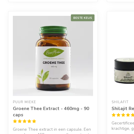
BESTE KEUS
PUUR MIEKE
SHILAFIT
Groene Thee Extract - 460mg - 90
Shilajit R
caps
Gecertificee
krachtige, 
Groene Thee extract in een capsule. Een
Shilaj...