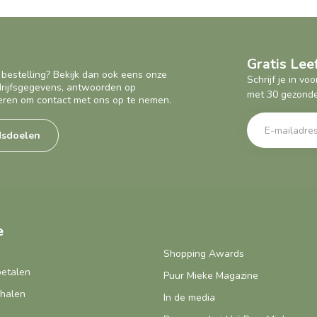
Gratis Le
 bestelling? Bekijk dan ook eens onze
Schrijf je in v
edrijfsgegevens, antwoorden op
met 30 gezonde
eren om contact met ons op te nemen.
dsdoelen
e
Shopping Awards
betalen
Puur Mieke Magazine
fhalen
In de media