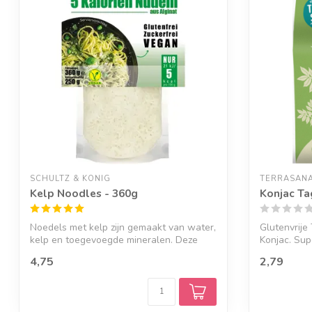
SCHULTZ & KÖNIG
TERRASAN
Kelp Noodles - 360g
Konjac Tag
Noedels met kelp zijn gemaakt van water,
Glutenvrije
kelp en toegevoegde mineralen. Deze
Konjac. Sup
kel...
beva...
4,75
2,79