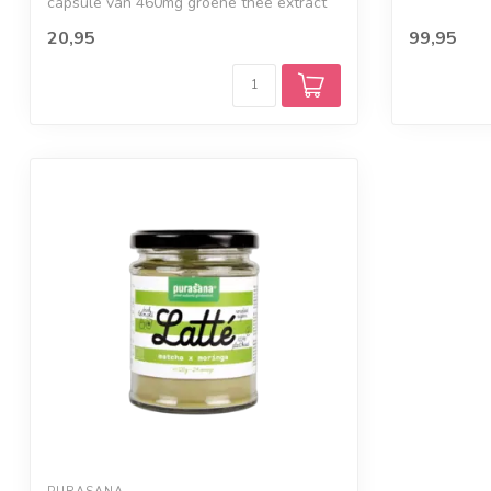
capsule van 460mg groene thee extract
be...
20,95
99,95