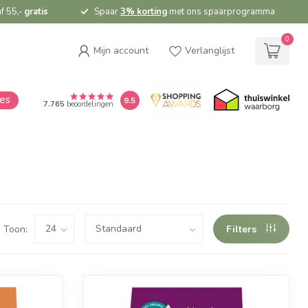
f 55,-
gratis
Spaar
3% korting
met ons spaarprogramma
0
Mijn account
Verlanglijst
ies
9.5
7.765
beoordelingen
Toon:
Filters