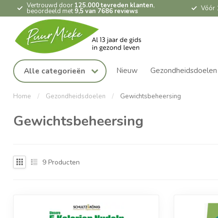
Vertrouwd door
125.000 tevreden klanten
,
Vóór 
beoordeeld met
9,5 van 7686 reviews
Nieuw
Gezondheidsdoelen
Alle categorieën
Home
/
Gezondheidsdoelen
/
Gewichtsbeheersing
Gewichtsbeheersing
9
Producten