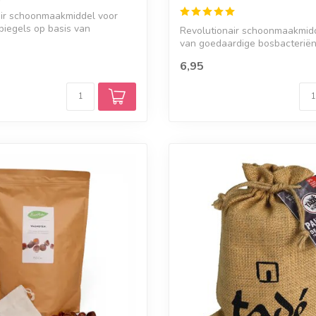
air schoonmaakmiddel voor
piegels op basis van
Revolutionair schoonmaakmidd
...
van goedaardige bosbacteriën
Belg...
6,95