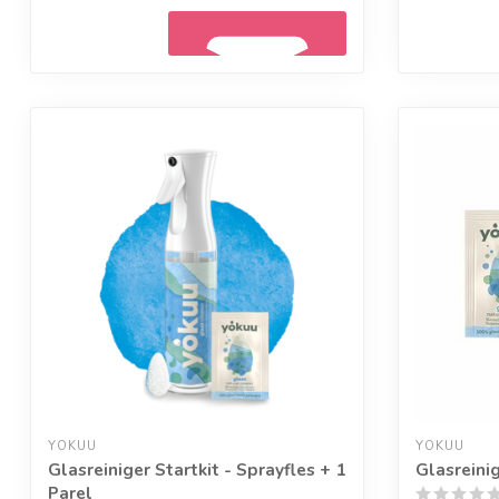
Geef een seintje
YOKUU
YOKUU
Glasreiniger Startkit - Sprayfles + 1
Glasreinig
Parel