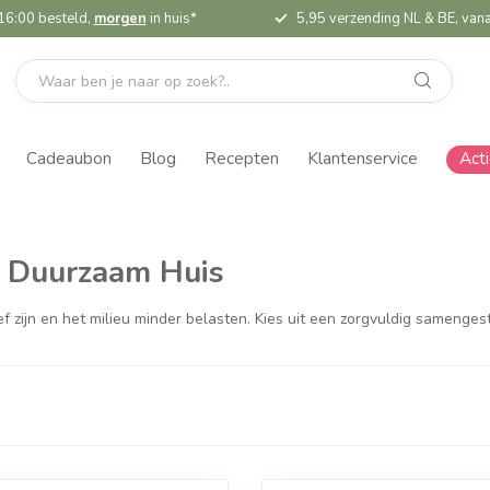
16:00 besteld,
morgen
in huis*
5,95 verzending NL & BE, vana
Cadeaubon
Blog
Recepten
Klantenservice
Act
 Duurzaam Huis
 zijn en het milieu minder belasten. Kies uit een zorgvuldig samenges