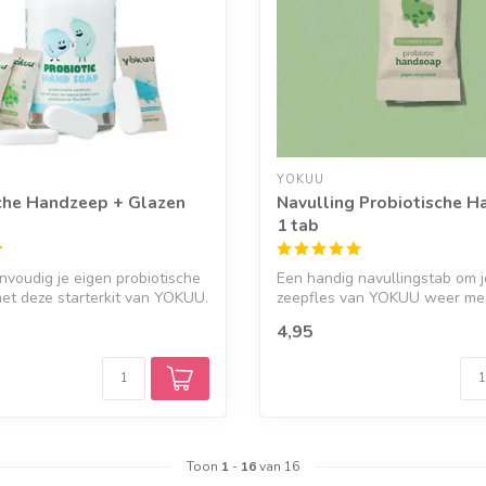
YOKUU
che Handzeep + Glazen
Navulling Probiotische H
1 tab
voudig je eigen probiotische
Een handig navullingstab om j
et deze starterkit van YOKUU.
zeepfles van YOKUU weer mee
Ver...
4,95
Toon
1
-
16
van 16