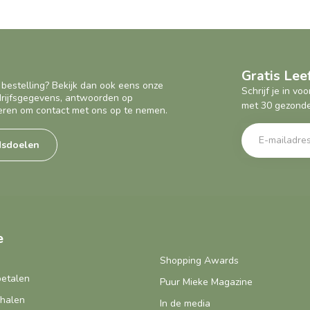
Gratis Le
 bestelling? Bekijk dan ook eens onze
Schrijf je in v
edrijfsgegevens, antwoorden op
met 30 gezonde
eren om contact met ons op te nemen.
dsdoelen
e
Shopping Awards
betalen
Puur Mieke Magazine
fhalen
In de media