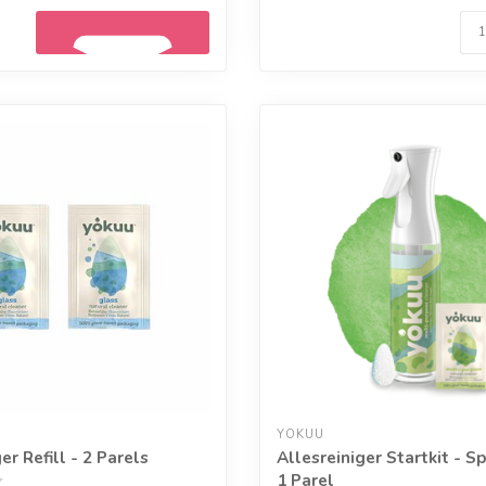
Geef een seintje
YOKUU
er Refill - 2 Parels
Allesreiniger Startkit - S
1 Parel