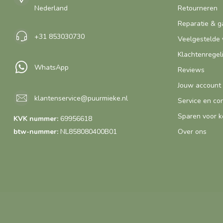
Nederland
Retourneren
Reparatie & g
+31 853030730
Veelgestelde 
Klachtenregel
WhatsApp
Reviews
Jouw account
klantenservice@puurmieke.nl
Service en co
Sparen voor k
KVK nummer:
69956618
btw-nummer:
NL858080400B01
Over ons