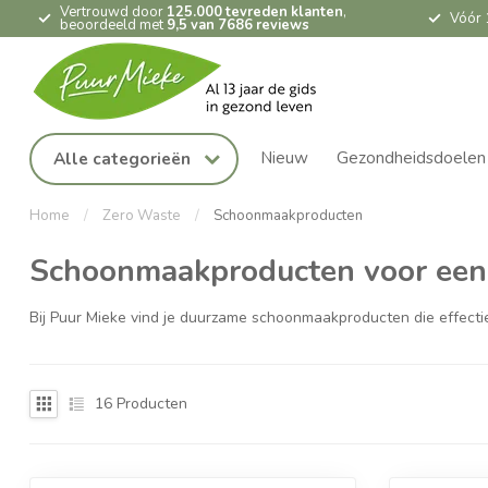
Vertrouwd door
125.000 tevreden klanten
,
Vóór 
beoordeeld met
9,5 van 7686 reviews
Nieuw
Gezondheidsdoelen
Alle categorieën
Home
/
Zero Waste
/
Schoonmaakproducten
Schoonmaakproducten voor een
Bij Puur Mieke vind je duurzame schoonmaakproducten die effectief
16
Producten