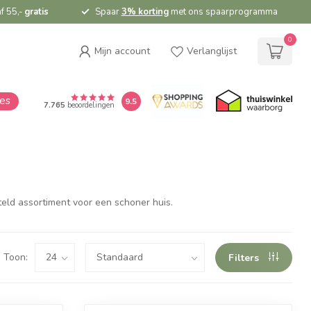
f 55,-
gratis
Spaar
3% korting
met ons spaarprogramma
0
Mijn account
Verlanglijst
ies
9.5
7.765
beoordelingen
teld assortiment voor een schoner huis.
Toon:
Filters