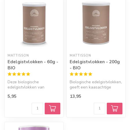
MATTISSON
MATTISSON
Edelgistvlokken - 60g -
Edelgistvlokken - 200g
BIO
- BIO
Deze biologische
Biologische edelgistvlokken,
edelgistvlokken van
geeft een kaasachtige
Mattisson geven pasta,
smaak aan gerechten en
5,95
13,95
salades en sauzen in...
bevat ...