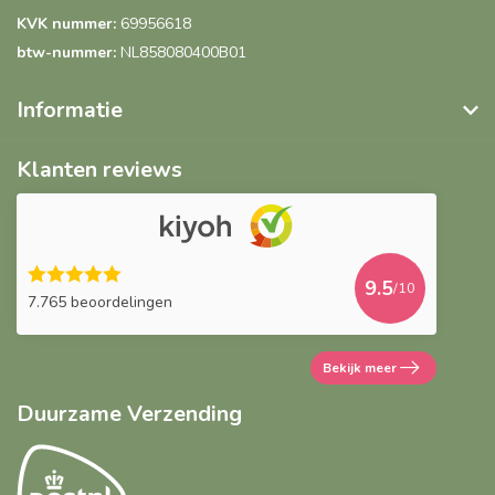
KVK nummer:
69956618
btw-nummer:
NL858080400B01
Informatie
Klanten reviews
9.5
/10
7.765 beoordelingen
Bekijk meer
Duurzame Verzending