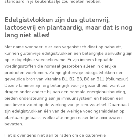
standaard in je keukenkastje zou moeten hebben.
Edelgistvlokken zijn dus glutenvrij,
lactosevrij en plantaardig, maar dat is nog
lang niet alles!
Met name wanneer je er een veganistisch dieet op nahoudt,
kunnen glutenvrije edelgistvlokken een belangrijke aanvulling zijn
op je dagelijkse voedselinname. Er zijn immers bepaalde
voedingsstoffen die normaal gesproken alleen in dierlijke
producten voorkomen. Zo zijn glutenvrije edelgistvlokken een
geweldige bron van vitamine B1, B2, B3, B6 en B11 (foliumzuur).
Deze vitaminen zijn erg belangrijk voor je gezondheid, want ze
dragen onder andere bij aan een normale energiehuishouding,
bieden ondersteuning aan je immuunsysteem en hebben een
positieve invloed op de werking van je zenuwstelsel. Daarnaast
zijn edelgistvlokken één van de weinige voedingsmiddelen op
plantaardige basis, welke alle negen essentiële aminozuren
bevatten.
Het is overigens niet aan te raden om de glutenvrije