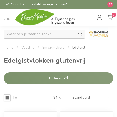
Vóór 16:00 besteld,
morgen
in huis*
5,
9.5
0
MENU
Home
/
Voeding
/
Smaakmakers
/
Edelgist
Edelgistvlokken glutenvrij
Filters