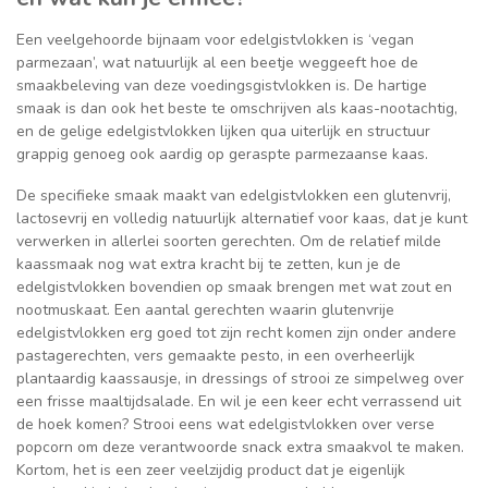
Een veelgehoorde bijnaam voor edelgistvlokken is ‘vegan
parmezaan’, wat natuurlijk al een beetje weggeeft hoe de
smaakbeleving van deze voedingsgistvlokken is. De hartige
smaak is dan ook het beste te omschrijven als kaas-nootachtig,
en de gelige edelgistvlokken lijken qua uiterlijk en structuur
grappig genoeg ook aardig op geraspte parmezaanse kaas.
De specifieke smaak maakt van edelgistvlokken een glutenvrij,
lactosevrij en volledig natuurlijk alternatief voor kaas, dat je kunt
verwerken in allerlei soorten gerechten. Om de relatief milde
kaassmaak nog wat extra kracht bij te zetten, kun je de
edelgistvlokken bovendien op smaak brengen met wat zout en
nootmuskaat. Een aantal gerechten waarin glutenvrije
edelgistvlokken erg goed tot zijn recht komen zijn onder andere
pastagerechten, vers gemaakte pesto, in een overheerlijk
plantaardig kaassausje, in dressings of strooi ze simpelweg over
een frisse maaltijdsalade. En wil je een keer echt verrassend uit
de hoek komen? Strooi eens wat edelgistvlokken over verse
popcorn om deze verantwoorde snack extra smaakvol te maken.
Kortom, het is een zeer veelzijdig product dat je eigenlijk