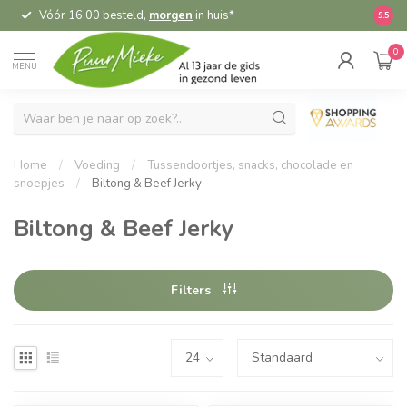
Vóór 16:00 besteld,
morgen
in huis*
5,
9.5
0
MENU
Home
/
Voeding
/
Tussendoortjes, snacks, chocolade en
snoepjes
/
Biltong & Beef Jerky
Biltong & Beef Jerky
Filters