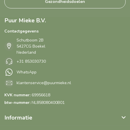
Gezondheidsdoelen
Puur Mieke B.V.
Contactgegevens
Schutboom 2B
5427CG Boekel
Nederland
+31 853030730
WhatsApp
klantenservice@puurmieke.nl
KVK nummer:
69956618
btw-nummer:
NL858080400B01
Informatie