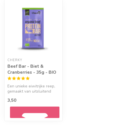
CHERKY
Beef Bar - Biet &
Cranberries - 35g - BIO
Een unieke eiwitrijke reep,
gemaakt van uitsluitend
echte ingrediënten en met
3,50
ee...