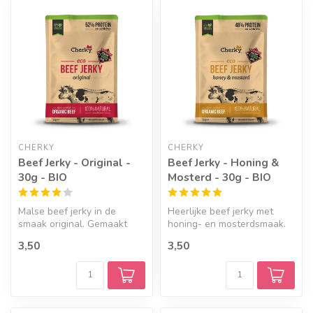
CHERKY
CHERKY
Beef Jerky - Original -
Beef Jerky - Honing &
30g - BIO
Mosterd - 30g - BIO
Malse beef jerky in de
Heerlijke beef jerky met
smaak original. Gemaakt
honing- en mosterdsmaak.
van biologisch vlees, 100%
Een eiwitrijke snack zonder
3,50
3,50
natuur...
ku...