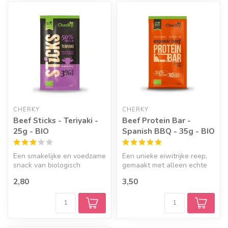
Geef een seintje
CHERKY
CHERKY
Beef Sticks - Teriyaki -
Beef Protein Bar -
25g - BIO
Spanish BBQ - 35g - BIO
Een smakelijke en voedzame
Een unieke eiwitrijke reep,
snack van biologisch
gemaakt met alleen echte
rundvlees, boordevol
ingrediënten en een
2,80
3,50
eiwitten en...
geweldi...