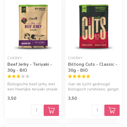
CHERKY
CHERKY
Beef Jerky - Teriyaki -
Biltong Cuts - Classic -
30g - BIO
30g - BIO
Biologische beef jerky met
Aan de lucht gedroogd
een heerlijke teriyaki smaak.
biologisch rundvlees, gerijpt
Gemaakt met 100% natuur...
op traditionele wijze. Een g...
3,50
3,50