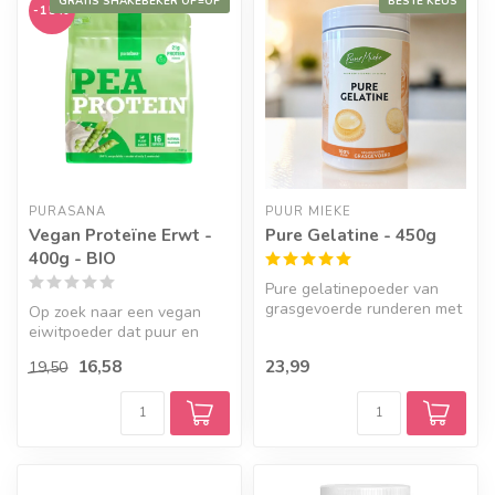
GRATIS SHAKEBEKER OP=OP
BESTE KEUS
-15%
PURASANA
PUUR MIEKE
Vegan Proteïne Erwt -
Pure Gelatine - 450g
400g - BIO
Pure gelatinepoeder van
grasgevoerde runderen met
Op zoek naar een vegan
neutrale smaak. Lost goed
eiwitpoeder dat puur en
op e...
plantaardig is? Dit
16,58
23,99
19,50
biologische e...