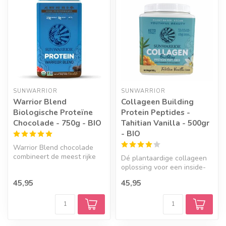
SUNWARRIOR
SUNWARRIOR
Warrior Blend
Collageen Building
Biologische Proteïne
Protein Peptides -
Chocolade - 750g - BIO
Tahitian Vanilla - 500gr
- BIO
Warrior Blend chocolade
combineert de meest rijke
Dé plantaardige collageen
bronnen aan plantaardige
oplossing voor een inside-
prote...
out benadering! Voed je
45,95
45,95
huid...