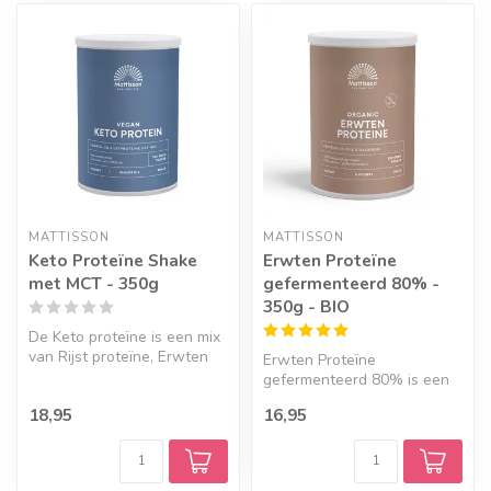
MATTISSON
MATTISSON
Keto Proteïne Shake
Erwten Proteïne
met MCT - 350g
gefermenteerd 80% -
350g - BIO
De Keto proteïne is een mix
van Rijst proteïne, Erwten
Erwten Proteïne
proteïne en Vegan MCT
gefermenteerd 80% is een
poe...
bron van eiwitten. Het
18,95
16,95
product bevat ma...