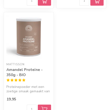
MATTISSON
Amandel Proteïne -
350g - BIO
Proteïnepoeder met een
zoetige smaak gemaakt van
witte amandelen. Een bron
19,95
van e...