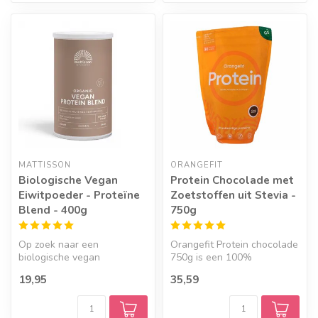
MATTISSON
ORANGEFIT
Biologische Vegan
Protein Chocolade met
Eiwitpoeder - Proteïne
Zoetstoffen uit Stevia -
Blend - 400g
750g
Op zoek naar een
Orangefit Protein chocolade
biologische vegan
750g is een 100%
eiwitpoeder die je dagelijkse
plantaardig eiwitpoeder,
19,95
35,59
eiwitinname moe...
gemaakt v...