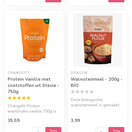
ORANGEFIT
DRAGON
Protein Vanille met
Walnotenmeel - 200g -
zoetstoffen uit Stevia -
BIO
750g
Deze biologische
walnotenmeel is gemaakt
Orangefit Protein
door middel van een zachte
eiwitshake vanille 750g is
olie extract...
een 100% plantaardig
35,59
3,99
eiwitpoeder, ...