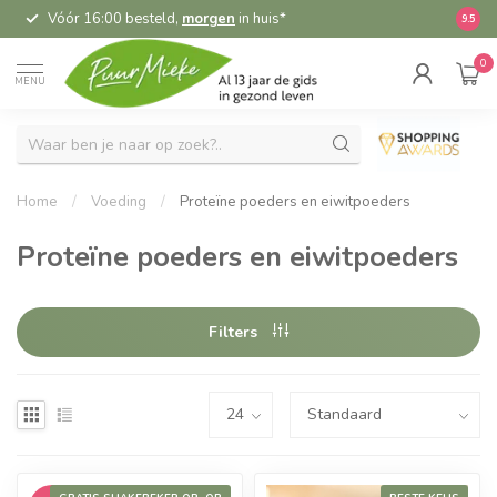
Vóór 16:00 besteld,
morgen
in huis*
5,
9.5
0
MENU
Home
/
Voeding
/
Proteïne poeders en eiwitpoeders
Proteïne poeders en eiwitpoeders
Filters