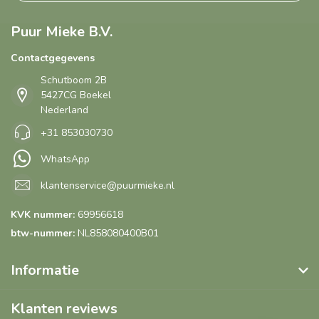
Puur Mieke B.V.
Contactgegevens
Schutboom 2B
5427CG Boekel
Nederland
+31 853030730
WhatsApp
klantenservice@puurmieke.nl
KVK nummer:
69956618
btw-nummer:
NL858080400B01
Informatie
Klanten reviews