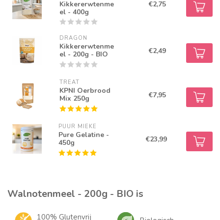
Kikkererwtenme
€2,75
el - 400g
DRAGON
Kikkererwtenme
€2,49
el - 200g - BIO
TREAT
KPNI Oerbrood
€7,95
Mix 250g
PUUR MIEKE
Pure Gelatine -
€23,99
450g
Walnotenmeel - 200g - BIO is
100% Glutenvrij