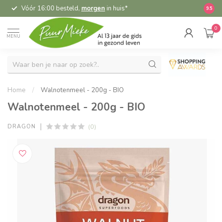
Vóór 16:00 besteld,
morgen
in huis*
5,
9.5
0
MENU
Home
/
Walnotenmeel - 200g - BIO
Walnotenmeel - 200g - BIO
(0)
DRAGON