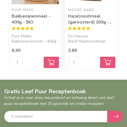
PUUR MIEKE
NIEUWE BAND
P
Bakbananenmeel -
Hazelnootmeel
A
400g - BIO
(geroosterd) 100g -
B
BIO
Puur Mieke
De Nieuwe
P
Bakbananenmeel - 400g -
Band Hazelnootmeel
4
BIO Een bak...
(geroosterd) 100g ...
8,99
3,89
9
Gratis Leef Puur Receptenboek
Schrijf je in voor onze nieuwsbrief en ontvang direct ons leef
puur receptenboek met 30 gezonde en snelle recepten