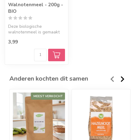
Walnotenmeel - 200g -
BIO
Deze biologische
walnotenmeel is gemaakt
door middel van een zachte
3,99
olie extract...
Anderen kochten dit samen
MEEST VERKOCHT