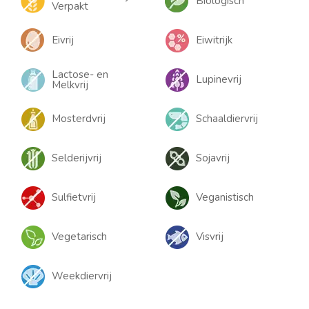
Biologisch
Verpakt
Eivrij
Eiwitrijk
Lactose- en
Lupinevrij
Melkvrij
Mosterdvrij
Schaaldiervrij
Selderijvrij
Sojavrij
Sulfietvrij
Veganistisch
Vegetarisch
Visvrij
Weekdiervrij