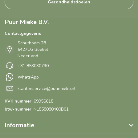
Gezondheidsdoelen
Puur Mieke B.V.
Contactgegevens
Schutboom 2B
5427CG Boekel
Nederland
+31 853030730
WhatsApp
klantenservice@puurmieke.nl
KVK nummer:
69956618
btw-nummer:
NL858080400B01
Informatie