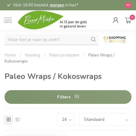
Vóór 16:00 besteld,
morgen
in huis*
5,
9.5
0
MENU
Home
/
Voeding
/
Paleo producten
/
Paleo Wraps /
Kokoswraps
Paleo Wraps / Kokoswraps
Filters