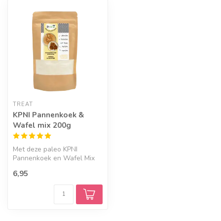
TREAT
KPNI Pannenkoek &
Wafel mix 200g
Met deze paleo KPNI
Pannenkoek en Wafel Mix
200g van Treat bak je
6,95
heerlijke gere...