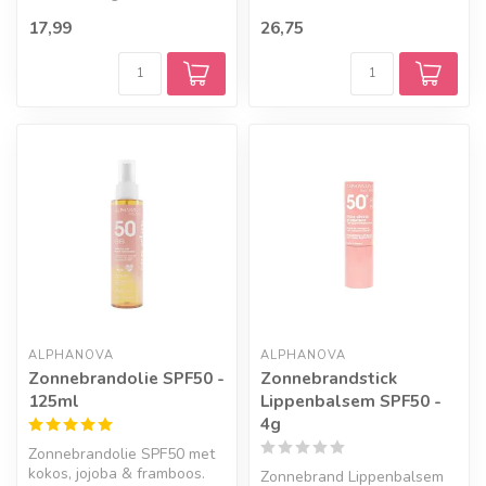
Natuurlijk, met monoïgeur.
jojoba. Zonder witte waas. ...
17,99
26,75
Handig vo...
ALPHANOVA
ALPHANOVA
Zonnebrandolie SPF50 -
Zonnebrandstick
125ml
Lippenbalsem SPF50 -
4g
Zonnebrandolie SPF50 met
kokos, jojoba & framboos.
Zonnebrand Lippenbalsem