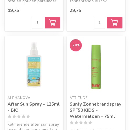
roze en gouden parelmoer
zonnebrandolie Pink
glans. Deze Pink Glow
Shimmer SPF50 met roze
19,75
29,75
Glitte...
glinstering, natuurlijke...
-20%
ALPHANOVA
ATTITUDE
After Sun Spray - 125ml
Sunly Zonnebrandspray
- BIO
SPF50 KIDS -
Watermeloen - 75ml
Kalmerende after sun spray
bio met aloë vera, munt en