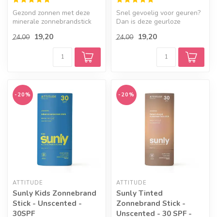
Gezond zonnen met deze
Snel gevoelig voor geuren?
minerale zonnebrandstick
Dan is deze geurloze
met een zomerse geur van
zonnebrand een goede
19,20
19,20
24,00
24,00
sinaasa...
match. Een ...
-20%
-20%
ATTITUDE
ATTITUDE
Sunly Kids Zonnebrand
Sunly Tinted
Stick - Unscented -
Zonnebrand Stick -
30SPF
Unscented - 30 SPF -