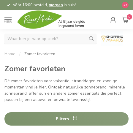
Vóór 16:00 besteld,
morgen
in huis*
5,
9.5
0
MENU
Home
/
Zomer favorieten
Zomer favorieten
Dé zomer favorieten voor vakantie, stranddagen en zonnige
momenten vind je hier. Ontdek natuurlijke zonnebrand, minerale
zonnebrand, after sun en andere zomer essentials die perfect
passen bij een actieve en bewuste levensstijl.
Filters