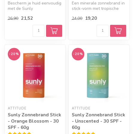
Bescherm je huid eenvoudig
Een minerale zonnebrand in
met de Sunly
stick-vorm met tropische
Zonnebrandspray SPF50.
geuren van vanille en
21,52
19,20
26,90
24,00
Deze fijne spray ...
kokosm...
-20%
-20%
ATTITUDE
ATTITUDE
Sunly Zonnebrand Stick
Sunly Zonnebrand Stick
- Orange Blossom - 30
- Unscented - 30 SPF -
SPF - 60g
60g