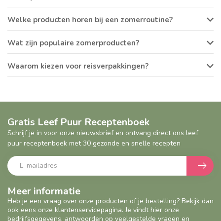
Veel mensen kiezen voor natuurlijke zonnebrand, after sun,
Welke producten horen bij een zomerroutine?
dagelijkse verzorgingsproducten en reisverpakkingen die
eenvoudig mee te nemen zijn.
Een zomerroutine bestaat vaak uit zonnebrand, after sun en
Wat zijn populaire zomerproducten?
verzorgingsproducten die geschikt zijn voor zonnige dagen.
Populaire zomerproducten zijn onder andere natuurlijke
Waarom kiezen voor reisverpakkingen?
zonnebrand, minerale zonnebrand, after sun en reisverpakkingen.
Reisverpakkingen zijn compact en praktisch voor vakantie,
weekendjes weg of handbagage.
Gratis Leef Puur Receptenboek
Schrijf je in voor onze nieuwsbrief en ontvang direct ons leef
puur receptenboek met 30 gezonde en snelle recepten
Meer informatie
Heb je een vraag over onze producten of je bestelling? Bekijk dan
ook eens onze klantenservicepagina. Je vindt hier onze
bedrijfsgegevens, antwoorden op veelgestelde vragen en