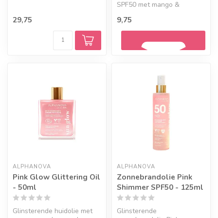
Natuurlijke bescherming
SPF50 met mango &
zonde...
framboos. Natuurlijke
29,75
9,75
lippenbalsem zon...
Geef een seintje
ALPHANOVA
ALPHANOVA
Pink Glow Glittering Oil
Zonnebrandolie Pink
- 50ml
Shimmer SPF50 - 125ml
Glinsterende huidolie met
Glinsterende