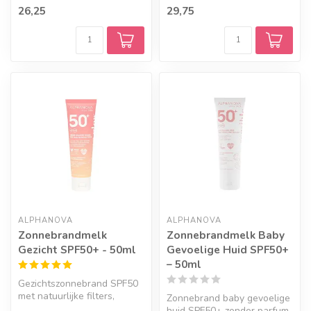
waas. Natuurlijk, waterproof
26,25
29,75
met mo...
ALPHANOVA
ALPHANOVA
Zonnebrandmelk
Zonnebrandmelk Baby
Gezicht SPF50+ - 50ml
Gevoelige Huid SPF50+
– 50ml
Gezichtszonnebrand SPF50
met natuurlijke filters,
Zonnebrand baby gevoelige
zonder witte waas en met
huid SPF50+ zonder parfum.