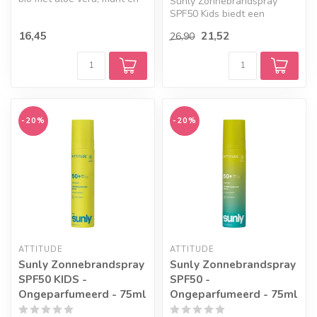
Sunly Zonnebrandspray
granaatappel. Verzorgt en ...
SPF50 Kids biedt een
praktische en
16,45
21,52
26,90
kindvriendelijke besche...
-20%
-20%
ATTITUDE
ATTITUDE
Sunly Zonnebrandspray
Sunly Zonnebrandspray
SPF50 KIDS -
SPF50 -
Ongeparfumeerd - 75ml
Ongeparfumeerd - 75ml