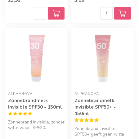
23,95
3,99
collageen g...
ALPHANOVA
ALPHANOVA
Zonnebrandmelk
Zonnebrandmelk
Invisible SPF30 - 150ml
Invisible SPF50+ -
150ml
Zonnebrand Invisible, zonder
witte waas, SPF30.
Zonnebrand Invisible
Natuurlijk, waterproof met
SPF50+ geeft geen witte
monoï...