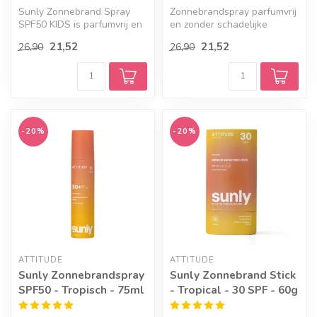
Sunly Zonnebrand Spray
Zonnebrandspray parfumvrij
SPF50 KIDS is parfumvrij en
en zonder schadelijke
waterbestendig met
stoffen maar met natuurlijke
21,52
21,52
26,90
26,90
minerale, ...
en...
-20%
-20%
ATTITUDE
ATTITUDE
Sunly Zonnebrandspray
Sunly Zonnebrand Stick
SPF50 - Tropisch - 75ml
- Tropical - 30 SPF - 60g