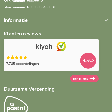
KVK nummer:
69956618
btw-nummer:
NL858080400B01
Informatie
Klanten reviews
9.5
/10
7.765 beoordelingen
Bekijk meer
Duurzame Verzending