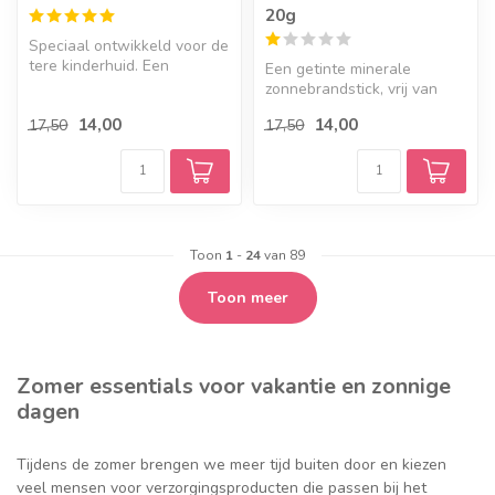
20g
Speciaal ontwikkeld voor de
tere kinderhuid. Een
Een getinte minerale
ongeparfumeerde minerale
zonnebrandstick, vrij van
zonneb...
parfum, die mengt op alle
14,00
14,00
17,50
17,50
huidtin...
Toon
1
-
24
van 89
Toon meer
Zomer essentials voor vakantie en zonnige
dagen
Tijdens de zomer brengen we meer tijd buiten door en kiezen
veel mensen voor verzorgingsproducten die passen bij het