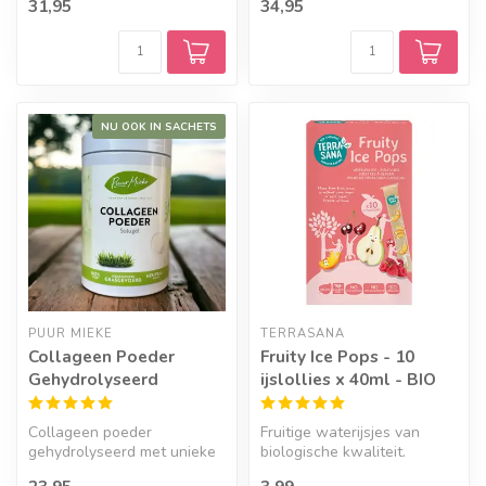
31,95
34,95
poeder ...
Acerola en een...
NU OOK IN SACHETS
PUUR MIEKE
TERRASANA
Collageen Poeder
Fruity Ice Pops - 10
Gehydrolyseerd
ijslollies x 40ml - BIO
Collageen poeder
Fruitige waterijsjes van
gehydrolyseerd met unieke
biologische kwaliteit.
eigenschappen, zo is deze