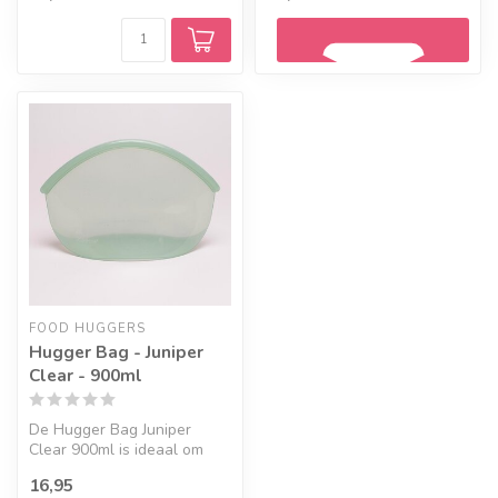
Geef een seintje
FOOD HUGGERS
Hugger Bag - Juniper
Clear - 900ml
De Hugger Bag Juniper
Clear 900ml is ideaal om
voorraad in te bewaren, in
16,95
de vri...