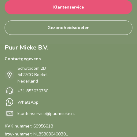
Klantenservice
Gezondheidsdoelen
Puur Mieke B.V.
Contactgegevens
Schutboom 2B
5427CG Boekel
Nederland
+31 853030730
WhatsApp
klantenservice@puurmieke.nl
KVK nummer:
69956618
btw-nummer:
NL858080400B01