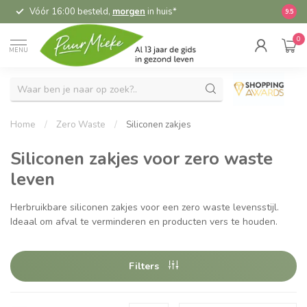
Vóór 16:00 besteld,
morgen
in huis*
5,
9.5
0
MENU
Home
/
Zero Waste
/
Siliconen zakjes
Siliconen zakjes voor zero waste
leven
Herbruikbare siliconen zakjes voor een zero waste levensstijl.
Ideaal om afval te verminderen en producten vers te houden.
Filters