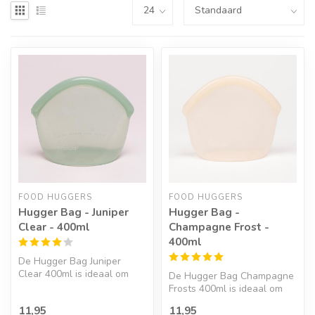
FOOD HUGGERS
FOOD HUGGERS
Hugger Bag - Juniper
Hugger Bag -
Clear - 400ml
Champagne Frost -
400ml
De Hugger Bag Juniper
Clear 400ml is ideaal om
De Hugger Bag Champagne
voorraad in te bewaren, in
Frosts 400ml is ideaal om
de vri...
voorraad in te bewaren, in
11,95
11,95
de ...