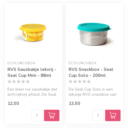
ECOLUNCHBOX
ECOLUNCHBOX
RVS Sausbakje lekvrij -
RVS Snackbox - Seal
Seal Cup Mini - 88ml
Cup Solo - 200ml
Een klein rvs sausbakje dat
De Seal Cup Solo is een
echt lekvrij afsluit. De Seal
lekvrije RVS snackbox van
Cup Mini van ECOlunchb...
ECOlunchbox: een compact
12,50
13,50
roest...