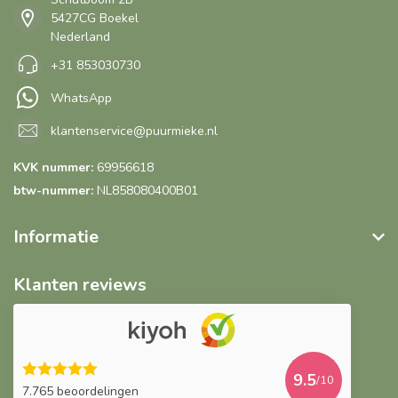
5427CG Boekel
Nederland
+31 853030730
WhatsApp
klantenservice@puurmieke.nl
KVK nummer:
69956618
btw-nummer:
NL858080400B01
Informatie
Klanten reviews
9.5
/10
7.765 beoordelingen