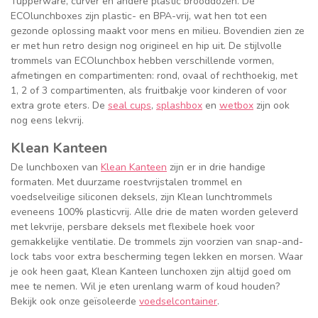
Tupperware, curver en andere plastic brooddozen. De
ECOlunchboxes zijn plastic- en BPA-vrij, wat hen tot een
gezonde oplossing maakt voor mens en milieu. Bovendien zien ze
er met hun retro design nog origineel en hip uit. De stijlvolle
trommels van ECOlunchbox hebben verschillende vormen,
afmetingen en compartimenten: rond, ovaal of rechthoekig, met
1, 2 of 3 compartimenten, als fruitbakje voor kinderen of voor
extra grote eters. De
seal cups
,
splashbox
en
wetbox
zijn ook
nog eens lekvrij.
Klean Kanteen
De lunchboxen van
Klean Kanteen
zijn er in drie handige
formaten. Met duurzame roestvrijstalen trommel en
voedselveilige siliconen deksels, zijn Klean lunchtrommels
eveneens 100% plasticvrij. Alle drie de maten worden geleverd
met lekvrije, persbare deksels met flexibele hoek voor
gemakkelijke ventilatie. De trommels zijn voorzien van snap-and-
lock tabs voor extra bescherming tegen lekken en morsen. Waar
je ook heen gaat, Klean Kanteen lunchoxen zijn altijd goed om
mee te nemen. Wil je eten urenlang warm of koud houden?
Bekijk ook onze geïsoleerde
voedselcontainer
.