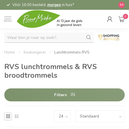
Vóór 16:00 besteld,
morgen
in huis*
5,
9.5
0
MENU
Home
/
Keukengerei
/
Lunchtrommels RVS
RVS lunchtrommels & RVS
broodtrommels
Filters