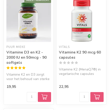
MEEST VERKOCHT
PUUR MIEKE
VITALS
Vitamine D3 en K2 -
Vitamine K2 90 mcg 60
2000 IU en 50mcg - 90
capsules
softgels
Vitamine K2 (MenaQ7®) in
vegetarische capsules
Vitamine K2 en D3 zorgt
voor het behoud van sterke
tanden, botten en is goed
19,95
22,95
voo...