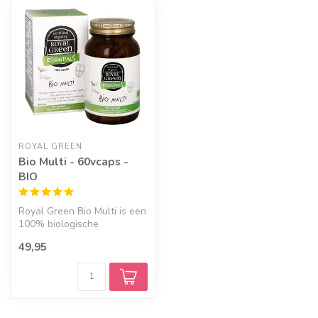
ROYAL GREEN
Bio Multi - 60vcaps -
BIO
Royal Green Bio Multi is een
100% biologische
multivitaminen met
49,95
essentiële voed...