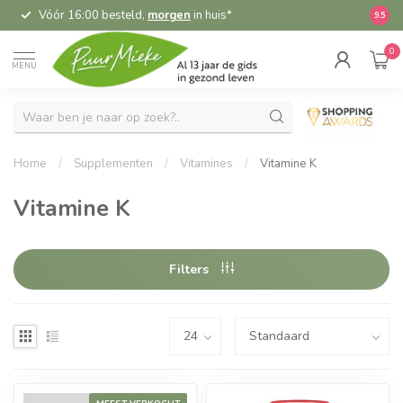
Vóór 16:00 besteld,
morgen
in huis*
5,
9.5
0
MENU
Home
/
Supplementen
/
Vitamines
/
Vitamine K
Vitamine K
Filters