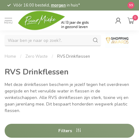
Vóór 16:00 besteld,
morgen
in huis*
5,
9.5
0
MENU
Home
/
Zero Waste
/
RVS Drinkflessen
RVS Drinkflessen
Met deze drinkflessen bescherm je jezelf tegen het overdreven
geprijsde en het vervuilde water in flessen in de
winkelschappen. Alle RVS drinkflessen zijn sterk, toxine vrij en
gaan jarenlang mee. Dit bespaart honderden wegwerk plastic
flessen.
Filters