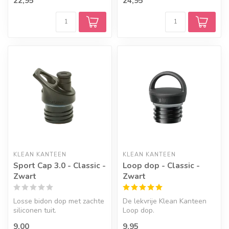
22,95
24,95
Kanteen ...
KLEAN KANTEEN
KLEAN KANTEEN
Sport Cap 3.0 - Classic -
Loop dop - Classic -
Zwart
Zwart
Losse bidon dop met zachte
De lekvrije Klean Kanteen
siliconen tuit.
Loop dop.
9,00
9,95