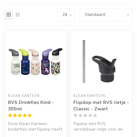
KLEAN KANTEEN
KLEAN KANTEEN
RVS Drinkfles Kind -
Flipdop met RVS rietje -
355ml
Classic - Zwart
Deze Klean Kanteen
Flipdop met RVS
kinderfles met flipdop heeft
verstelbaar rietje voor de
nu een smal profiel dat
Klean Kanteen Classic