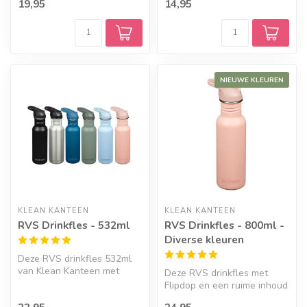
19,95
14,95
perfect ...
flessen.
NIEUWE KLEUREN
KLEAN KANTEEN
KLEAN KANTEEN
RVS Drinkfles - 532ml
RVS Drinkfles - 800ml -
Diverse kleuren
Deze RVS drinkfles 532ml
van Klean Kanteen met
Deze RVS drinkfles met
flipdop is de ideale
Flipdop en een ruime inhoud
vervanging v...
van 800ml van Klean