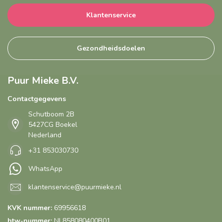
Klantenservice
Gezondheidsdoelen
Puur Mieke B.V.
Contactgegevens
Schutboom 2B
5427CG Boekel
Nederland
+31 853030730
WhatsApp
klantenservice@puurmieke.nl
KVK nummer:
69956618
btw-nummer:
NL858080400B01