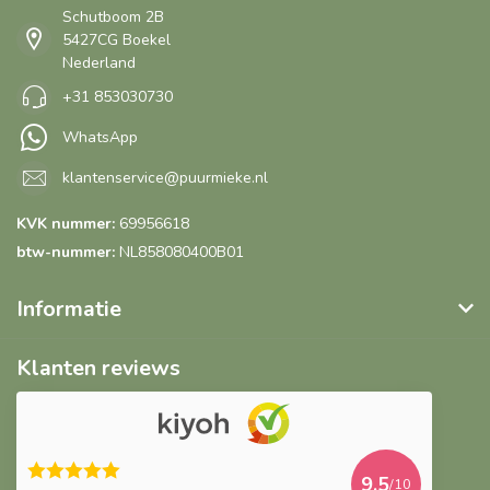
Schutboom 2B
5427CG Boekel
Nederland
+31 853030730
WhatsApp
klantenservice@puurmieke.nl
KVK nummer:
69956618
btw-nummer:
NL858080400B01
Informatie
Klanten reviews
9.5
/10