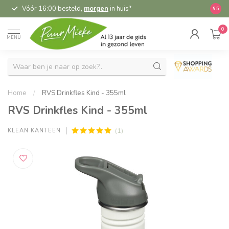
Vóór 16:00 besteld,
morgen
in huis*
5,
9.5
0
MENU
Home
/
RVS Drinkfles Kind - 355ml
RVS Drinkfles Kind - 355ml
(1)
KLEAN KANTEEN