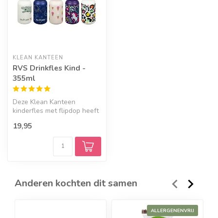
KLEAN KANTEEN
RVS Drinkfles Kind -
355ml
Deze Klean Kanteen
kinderfles met flipdop heeft
nu een smal profiel dat
19,95
perfect ...
Anderen kochten dit samen
ALLERGENENVRIJ