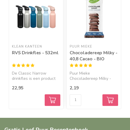
KLEAN KANTEEN
PUUR MIEKE
N
RVS Drinkfles - 532ml
Chocoladereep Milky -
C
40,8 Cacao - BIO
O
De Classic Narrow
Puur Mieke
E
drinkfles is een product
Chocoladereep Milky -
s
die ...
40,8 Cacao - 4...
22,95
2,19
1
Gratis Leef Puur Receptenboek