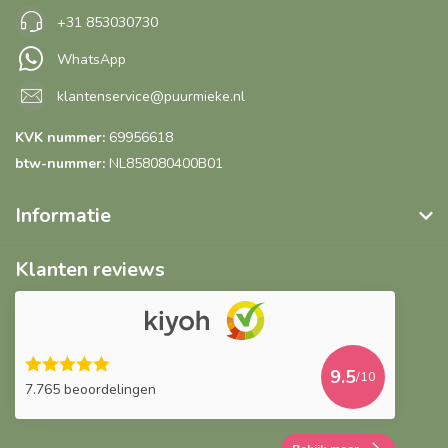
+31 853030730
WhatsApp
klantenservice@puurmieke.nl
KVK nummer:
69956618
btw-nummer:
NL858080400B01
Informatie
Klanten reviews
9.5
/10
7.765 beoordelingen