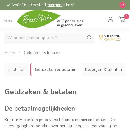
Vóór 16:00 besteld,
morgen
in huis*
5,
9.5
0
MENU
Home
/
Geldzaken & betalen
Bestellen
Geldzaken & betalen
Bezorgen & afhalen
Geldzaken & betalen
De betaalmogelijkheden
Bij Puur Mieke kan je op verschillende manieren betalen. De
meest gangbare betalingsvormen zijn mogelijk. Eenvoudig, snel