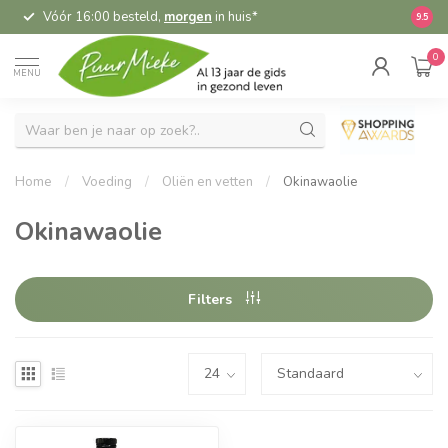
Vóór 16:00 besteld,
morgen
in huis*
5,
9.5
0
MENU
Home
/
Voeding
/
Oliën en vetten
/
Okinawaolie
Okinawaolie
Filters