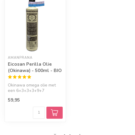
AMANPRANA
Eicosan Perilla Olie
(Okinawa) - 500ml - BIO
Okinawa omega olie met
een 6+3+3+3+9+7
samenstelling. Bevat extra
59,95
veel plantaard...