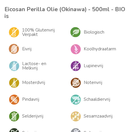
Eicosan Perilla Olie (Okinawa) - 500ml - BIO
is
100% Glutenvrij
Biologisch
Verpakt
Eivrij
Koolhydraatarm
Lactose- en
Lupinevrij
Melkvrij
Mosterdvrij
Notenvrij
Pindavrij
Schaaldiervrij
Selderijvrij
Sesamzaadvrij