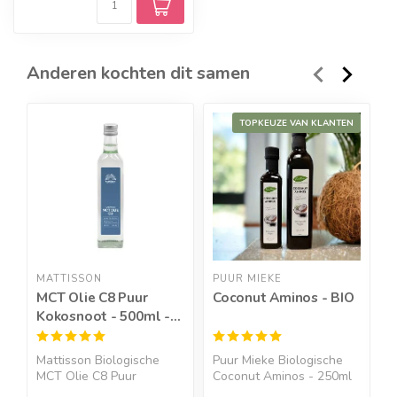
Anderen kochten dit samen
TOPKEUZE VAN KLANTEN
MATTISSON
PUUR MIEKE
G
MCT Olie C8 Puur
Coconut Aminos - BIO
G
Kokosnoot - 500ml -
B
BIO
Mattisson Biologische
Puur Mieke Biologische
G
MCT Olie C8 Puur
Coconut Aminos - 250ml
8
Kokosnoo...
&...
h