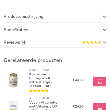
Productomschrijving
Specificaties
Reviews (4)
Gerelateerde producten
AMANPRANA
Kokosolie
biologisch &
€44,99
extra Vierge -
1600ml - BIO
ARCTIC BLUE
Vegan Algenolie
met Vitamine D3
€24,90