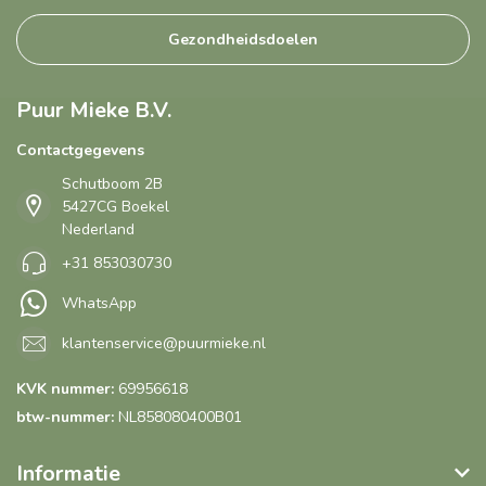
Gezondheidsdoelen
Puur Mieke B.V.
Contactgegevens
Schutboom 2B
5427CG Boekel
Nederland
+31 853030730
WhatsApp
klantenservice@puurmieke.nl
KVK nummer:
69956618
btw-nummer:
NL858080400B01
Informatie