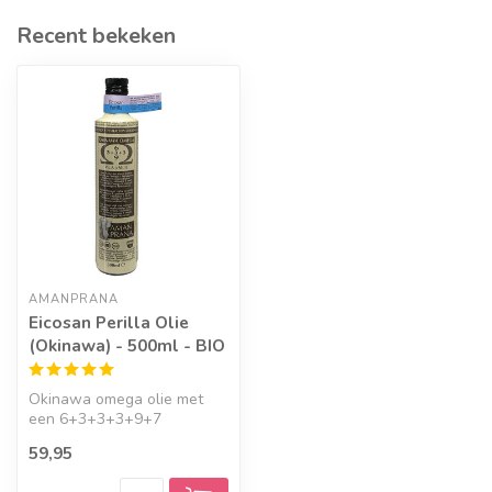
Recent bekeken
AMANPRANA
Eicosan Perilla Olie
(Okinawa) - 500ml - BIO
Okinawa omega olie met
een 6+3+3+3+9+7
samenstelling. Bevat extra
59,95
veel plantaard...