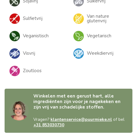
Sojavrij
Suikervrij
Van nature
Sulfietvrij
glutenvrij
Veganistisch
Vegetarisch
Visvrij
Weekdiervrij
Zoutloos
Winkelen met een gerust hart, alle
ingrediënten zijn voor je nagekeken en
zijn vrij van schadelijke stoffen.
Vragen?
klantenservice@puurmieke.nl
of bel
+31 853030730