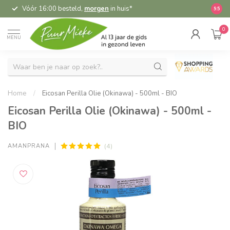
Vóór 16:00 besteld,
morgen
in huis*
5,
9.5
0
MENU
Home
/
Eicosan Perilla Olie (Okinawa) - 500ml - BIO
Eicosan Perilla Olie (Okinawa) - 500ml -
BIO
(4)
AMANPRANA